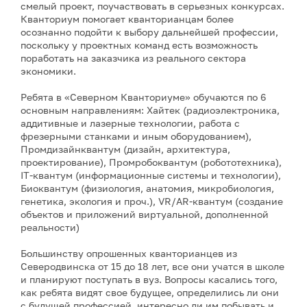
смелый проект, поучаствовать в серьезных конкурсах.
Кванториум помогает кванторианцам более
осознанно подойти к выбору дальнейшей профессии,
поскольку у проектных команд есть возможность
поработать на заказчика из реального сектора
экономики.
Ребята в «Северном Кванториуме» обучаются по 6
основным направлениям: Хайтек (радиоэлектроника,
аддитивные и лазерные технологии, работа с
фрезерными станками и иным оборудованием),
Промдизайнквантум (дизайн, архитектура,
проектирование), Промробоквантум (робототехника),
IT-квантум (информационные системы и технологии),
Биоквантум (физиология, анатомия, микробиология,
генетика, экология и проч.), VR/AR-квантум (создание
объектов и приложений виртуальной, дополненной
реальности)
Большинству опрошенных кванторианцев из
Северодвинска от 15 до 18 лет, все они учатся в школе
и планируют поступать в вуз. Вопросы касались того,
как ребята видят свое будущее, определились ли они
с будущей профессией, интересно ли им побывать и,