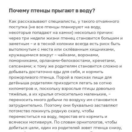
Почему птенцы прыгают в воду?
Как рассказывают специалисты, у такого отчаянного
поступка (не все птенцы планируют на воду,
некоторые попадают на камни) несколько причин:
через три недели жизни птенец становится большим и
заметным – и в тесной колонии всегда есть риск быть
вытолкнутым с места или склёванным хищниками,
кружащимися вокруг – чайками, воронами,
поморниками, орланами-белохвостами, кречетами,
сапсанами; к тому же родителям становится сложно и
добывать достаточно еды для себя, и кормить
прожорливого птенца. Порой в поисках пищи для
детёныша родителям приходится летать за сотню
километров и, поскольку взрослые птицы довольно
тяжёлые, а их крылья относительно маленькие, –
переносить много добычи по воздуху им становится
затруднительно. Поэтому они буквально заставляют
потомство покинуть родную скалу, чтобы
переместиться на воду, перестав его кормить и
всячески мотивируя. По словам орнитологов, чтобы
добиться цели, один из родителей зовет птенца снизу,