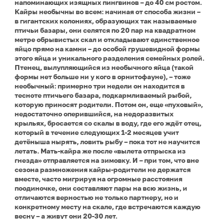
напоминающих изящных пингвинов – до 40 см ростом.
Кайры необычны во всем: начиная от способа жизни –
в гигантских колониях, образующих так называемые
птичьи базары, они селятся по 20 пар на квадратном
метре обрывистых скал и откладывают единственное
яйцо прямо на камни – до особой грушевидной формы
этого яйца и уникального разделения семейных ролей.
Птенец, вылупляющийся из необычного яйца (такой
формы нет больше ни у кого в орнитофауне), – тоже
необычный: примерно три недели он находится в
тесноте птичьего базара, подкармливаемый рыбой,
которую приносят родители. Потом он, еще «пуховый»,
недостаточно оперившийся, на недоразвитых
крыльях, бросается со скалы в воду, где его ждёт отец,
который в течение следующих 1-2 месяцев учит
детёныша нырять, ловить рыбу – пока тот не научится
летать. Мать-кайра же после «вылета отпрыска из
гнезда» отправляется на зимовку. И – при том, что вне
сезона размножения кайры-родители не держатся
вместе, часто мигрируя на огромные расстояния
поодиночке, они составляют пары на всю жизнь, и
отличаются верностью не только партнеру, но и
конкретному месту на скале, где встречаются каждую
весну – а живут они 20-30 лет.