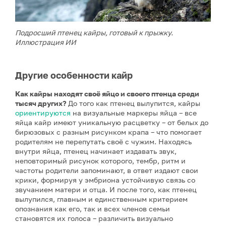
Подросший птенец кайры, готовый к прыжку.
Иллюстрация ИИ
Другие особенности кайр
Как кайры находят своё яйцо и своего птенца среди
тысяч других?
До того как птенец вылупится, кайры
ориентируются
на визуальные маркеры яйца – все
яйца кайр имеют уникальную расцветку – от белых до
бирюзовых с разным рисунком крапа – что помогает
родителям не перепутать своё с чужим. Находясь
внутри яйца, птенец начинает издавать звук,
неповторимый рисунок которого, тембр, ритм и
частоты родители запоминают, в ответ издают свои
крики, формируя у эмбриона устойчивую связь со
звучанием матери и отца. И после того, как птенец
вылупился, главным и единственным критерием
опознания как его, так и всех членов семьи
становятся их голоса – различить визуально