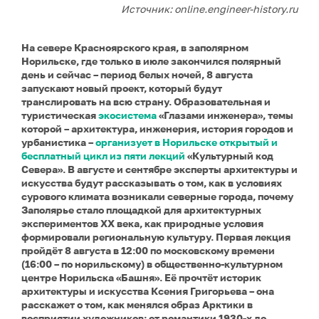
Источник: online.engineer-history.ru
На севере Красноярского края, в заполярном
Норильске, где только в июле закончился полярный
день и сейчас – период белых ночей, 8 августа
запускают новый проект, который будут
транслировать на всю страну. Образовательная и
туристическая
экосистема
«Глазами инженера», темы
которой – архитектура, инженерия, история городов и
урбанистика –
организует в Норильске открытый и
бесплатный цикл из пяти лекций
«Культурный код
Севера». В августе и сентябре эксперты архитектуры и
искусства будут рассказывать о том, как в условиях
сурового климата возникали северные города, почему
Заполярье стало площадкой для архитектурных
экспериментов XX века, как природные условия
формировали региональную культуру. Первая лекция
пройдёт 8 августа в 12:00 по московскому времени
(16:00 – по норильскому) в общественно-культурном
центре Норильска «Башня». Её прочтёт историк
архитектуры и искусства Ксения Григорьева – она
расскажет о том, как менялся образ Арктики в
восприятии художников: от романтики 1930-х до