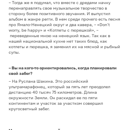
– Тогда же я подумал, что вместе с дредами начну
перенаправлять свое музыкальное творчество в
сторону более позитивного звучания. И выпустил
альбом в жанре регги. В нем среди прочего есть песня
про Ямало-Ненецкий округ и два кавера, – «Don't
worry, be happy» и «Котлеты с пюрешкой», –
переведенные мною на ненецкий язык. Так как в
нашей национальной кухне нет таких блюд, как
котлеты и пюрешка, я заменил их на мясной и рыбный
супы.
– Вы на кого-то ориентировались, когда планировали
свой забег?
– На Руслана Шакина. Это российский
ультрамарафонец, который за пять лет преодолел
дистанцию 40 тысяч 75 километров. Длина
окружности Земли. Он раскидал ее по пяти
континентам и участок за участком совершил
кругосветный забег.