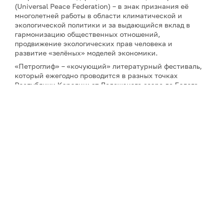
(Universal Peace Federation) – в знак признания её
многолетней работы в области климатической и
экологической политики и за выдающийся вклад в
гармонизацию общественных отношений,
продвижение экологических прав человека и
развитие «зелёных» моделей экономики.
«Петроглиф» – «кочующий» литературный фестиваль,
который ежегодно проводится в разных точках
Республики Карелии: от Ладожского озера до Белого
моря. В этом году он впервые прошёл в арктическом
селе Сумский посад (Сумпосад) в Беломорском
районе. Оно расположено на берегу Белого моря и
названо по реке Сума. Село Сумское основали в XV
веке новгородские переселенцы, посадом оно стало
уже в веке XIX-м. Фестиваль «Петроглиф–2026»
объединил писателей, поэтов, издателей, художников,
композиторов и музыкантов из 15 регионов России.
Рассказ-победитель «Соль вечной мерзлоты» Елены
Есиной
можно прочесть здесь
.