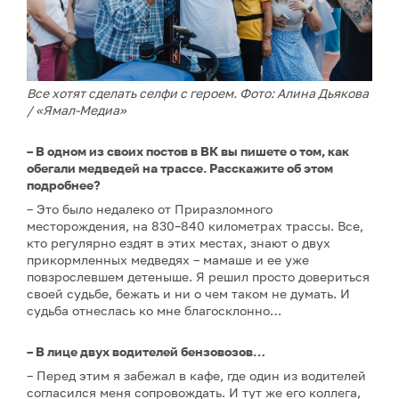
Все хотят сделать селфи с героем. Фото: Алина Дьякова
/ «Ямал-Медиа»
– В одном из своих постов в ВК вы пишете о том, как
обегали медведей на трассе. Расскажите об этом
подробнее?
– Это было недалеко от Приразломного
месторождения, на 830–840 километрах трассы. Все,
кто регулярно ездят в этих местах, знают о двух
прикормленных медведях – мамаше и ее уже
повзрослевшем детеныше. Я решил просто довериться
своей судьбе, бежать и ни о чем таком не думать. И
судьба отнеслась ко мне благосклонно…
– В лице двух водителей бензовозов…
– Перед этим я забежал в кафе, где один из водителей
согласился меня сопровождать. И тут же его коллега,