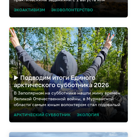
онлайн-участие с последующим выездом на
ЭКОАКТИВИЗМ
ЭКОВОЛОНТЕРСТВО
побережье Белого моря в конце августа
▶️ Подводим итоги Единого
арктического субботника 2026
В Заполярном на субботнике нашли мину времен
Великой Отечественной войны, в Мурманской
области самым юным волонтером стал годовалый
ребёнок, а в Норильске собрали 480 кг мусора
АРКТИЧЕСКИЙ СУББОТНИК
ЭКОЛОГИЯ