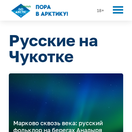
18+
Русские на
Чукотке
Марково сквозь века: русский
фольклор на берегах Анадыря