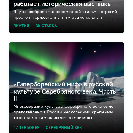
работает историческая выставка
Якуты изобрели «вневременной стиль» – строгий,
простой, торжестенный и – рациональный
ЯКУТИЯ
ВЫСТАВКА
«Гиперборейский миф» в русской
культуре Серебряного века. Часть
II
Многообразие культуры Серебряного века было
представлено в России несколькими крупными
течениями: символизмом, акмеизмом
и футуризмом. Большинство лидеров основных
ГИПЕРБОРЕЯ
СЕРЕБРЯНЫЙ ВЕК
культурных течений так или иначе использовали