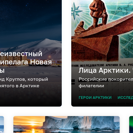
неизвестный
хипелага Новая
ты
Лица Арктики. 
ид Круглов, который
Российские покорител
нятого в Арктике
филателии
ГЕРОИ АРКТИКИ
ИССЛЕ