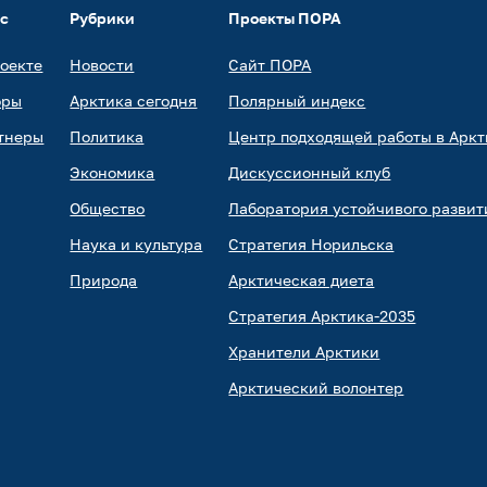
ас
Рубрики
Проекты ПОРА
роекте
Новости
Сайт ПОРА
оры
Арктика сегодня
Полярный индекс
тнеры
Политика
Центр подходящей работы в Аркт
Экономика
Дискуссионный клуб
Общество
Лаборатория устойчивого развит
Наука и культура
Стратегия Норильска
Природа
Арктическая диета
Стратегия Арктика-2035
Хранители Арктики
Арктический волонтер