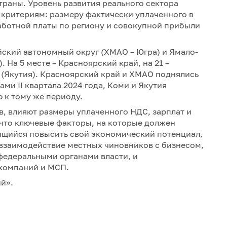
траны. Уровень развития реального сектора
 критериям: размеру фактически уплаченного в
ботной платы по региону и совокупной прибыли
йский автономный округ (ХМАО – Югра) и Ямало-
 На 5 месте – Красноярский край, на 21 –
а (Якутия). Красноярский край и ХМАО поднялись
ми II квартала 2024 года, Коми и Якутия
 к тому же периоду.
в, влияют размеры уплаченного НДС, зарплат и
что ключевые факторы, на которые должен
ящийся повысить свой экономический потенциал,
 взаимодействие местных чиновников с бизнесом,
федеральными органами власти, и
 компаний и МСП.
й».