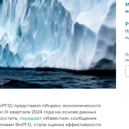
М
и
Р
п
«
Л
м
оРГО) представил «Индекс экономического
 III квартала 2024 года на основе данных
осстата,
передают
«Известия» сообщение
словам ФоРГО, стала оценка эффективности