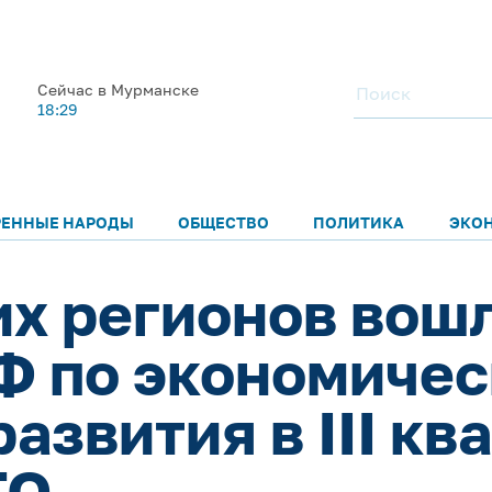
Сейчас в Мурманске
18:29
РЕННЫЕ НАРОДЫ
ОБЩЕСТВО
ПОЛИТИКА
ЭКО
их регионов вошл
Ф по экономиче
азвития в III ква
ГО