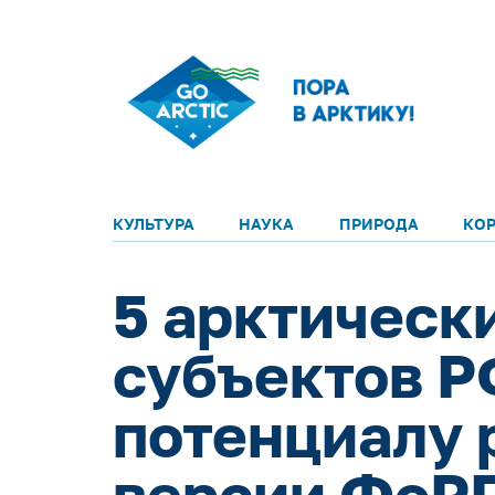
КУЛЬТУРА
НАУКА
ПРИРОДА
КО
5 арктическ
субъектов Р
потенциалу р
версии ФоР