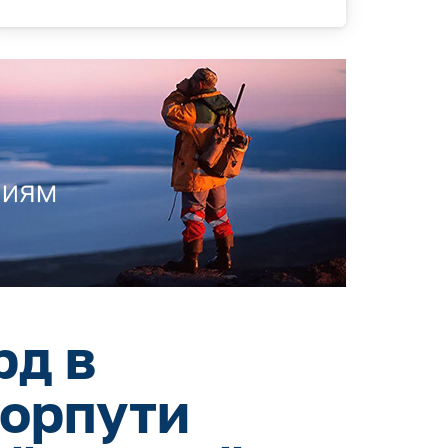
рд в
морпути