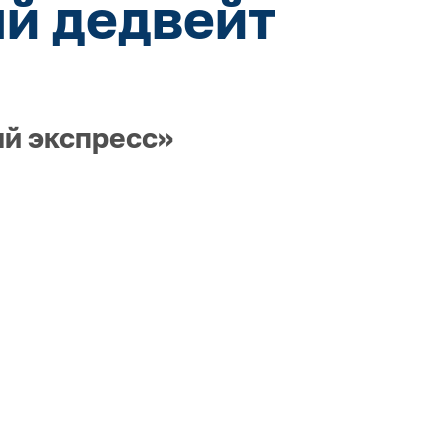
ый дедвейт
ый экспресс»