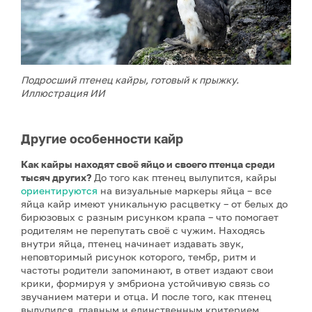
Подросший птенец кайры, готовый к прыжку.
Иллюстрация ИИ
Другие особенности кайр
Как кайры находят своё яйцо и своего птенца среди
тысяч других?
До того как птенец вылупится, кайры
ориентируются
на визуальные маркеры яйца – все
яйца кайр имеют уникальную расцветку – от белых до
бирюзовых с разным рисунком крапа – что помогает
родителям не перепутать своё с чужим. Находясь
внутри яйца, птенец начинает издавать звук,
неповторимый рисунок которого, тембр, ритм и
частоты родители запоминают, в ответ издают свои
крики, формируя у эмбриона устойчивую связь со
звучанием матери и отца. И после того, как птенец
вылупился, главным и единственным критерием