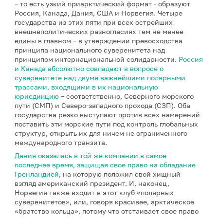
– то есть узкий приарктический формат - образуют
Россия, Канада, Дания, США и Норвегия. Четыре
государства из этих пяти при всех острейших
внешнеполитических разногласиях тем не менее
едины в главном – в утверждении превосходства
принципа национального суверенитета над
принципом интернациональной солидарности.
Россия
и Канада абсолютно совпадают в вопросе о
суверенитете над двумя важнейшими полярными
трассами, входящими в их национальную
юрисдикцию
– соответственно, Северного морского
пути (СМП) и Северо-западного прохода (СЗП). Оба
государства резко выступают против всех намерений
поставить эти морские пути под контроль глобальных
структур, открыть их для ничем не ограниченного
международного транзита.
Дания оказалась в той же компании в самое
последнее время, защищая свое право на обладание
Гренландией
, на которую положил свой хищный
взгляд американский президент. И, наконец,
Норвегия также входит в этот клуб «полярных
суверенитетов», или, говоря красивее, арктическое
«братство кольца», потому что отстаивает свое право