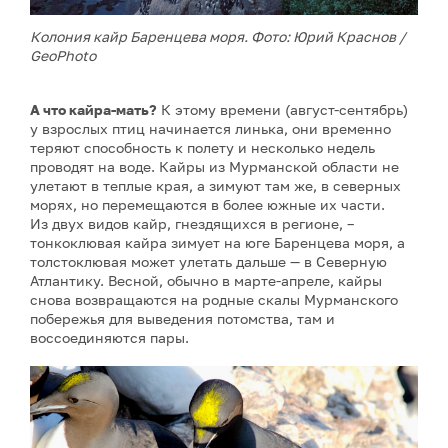
Колония кайр Баренцева моря. Фото: Юрий Краснов /
GeoPhoto
А что кайра-мать?
К этому времени (август-сентябрь)
у взрослых птиц начинается линька, они временно
теряют способность к полету и несколько недель
проводят на воде. Кайры из Мурманской области не
улетают в теплые края, а зимуют там же, в северных
морях, но перемещаются в более южные их части.
Из двух видов кайр, гнездящихся в регионе, –
тонкоклювая кайра зимует на юге Баренцева моря, а
толстоклювая может улетать дальше — в Северную
Атлантику. Весной, обычно в марте-апреле, кайры
снова возвращаются на родные скалы Мурманского
побережья для выведения потомства, там и
воссоединяются пары.