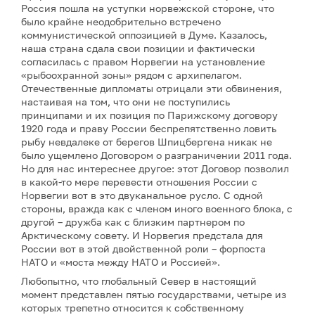
Россия пошла на уступки норвежской стороне, что
было крайне неодобрительно встречено
коммунистической оппозицией в Думе. Казалось,
наша страна сдала свои позиции и фактически
согласилась с правом Норвегии на установление
«рыбоохранной зоны» рядом с архипелагом.
Отечественные дипломаты отрицали эти обвинения,
настаивая на том, что они не поступились
принципами и их позиция по Парижскому договору
1920 года и праву России беспрепятственно ловить
рыбу невдалеке от берегов Шпицбергена никак не
было ущемлено Договором о разграничении 2011 года.
Но для нас интереснее другое: этот Договор позволил
в какой-то мере перевести отношения России с
Норвегии вот в это двуканальное русло. С одной
стороны, вражда как с членом иного военного блока, с
другой – дружба как с близким партнером по
Арктическому совету. И Норвегия предстала для
России вот в этой двойственной роли – форпоста
НАТО и «моста между НАТО и Россией».
Любопытно, что глобальный Север в настоящий
момент представлен пятью государствами, четыре из
которых трепетно относится к собственному