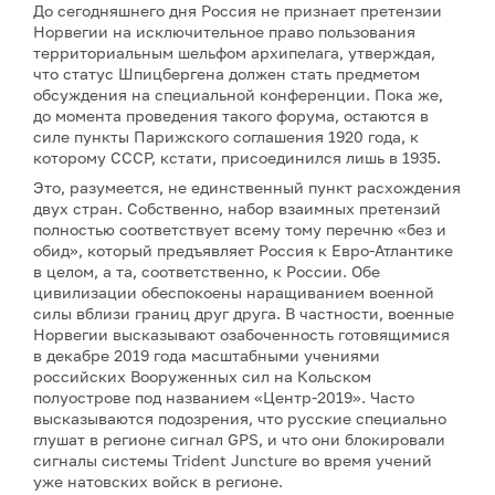
До сегодняшнего дня Россия не признает претензии
Норвегии на исключительное право пользования
территориальным шельфом архипелага, утверждая,
что статус Шпицбергена должен стать предметом
обсуждения на специальной конференции. Пока же,
до момента проведения такого форума, остаются в
силе пункты Парижского соглашения 1920 года, к
которому СССР, кстати, присоединился лишь в 1935.
Это, разумеется, не единственный пункт расхождения
двух стран. Собственно, набор взаимных претензий
полностью соответствует всему тому перечню «без и
обид», который предъявляет Россия к Евро-Атлантике
в целом, а та, соответственно, к России. Обе
цивилизации обеспокоены наращиванием военной
силы вблизи границ друг друга. В частности, военные
Норвегии высказывают озабоченность готовящимися
в декабре 2019 года масштабными учениями
российских Вооруженных сил на Кольском
полуострове под названием «Центр-2019». Часто
высказываются подозрения, что русские специально
глушат в регионе сигнал GPS, и что они блокировали
сигналы системы Trident Juncture во время учений
уже натовских войск в регионе.