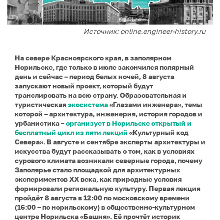
Источник: online.engineer-history.ru
На севере Красноярского края, в заполярном
Норильске, где только в июле закончился полярный
день и сейчас – период белых ночей, 8 августа
запускают новый проект, который будут
транслировать на всю страну. Образовательная и
туристическая
экосистема
«Глазами инженера», темы
которой – архитектура, инженерия, история городов и
урбанистика –
организует в Норильске открытый и
бесплатный цикл из пяти лекций
«Культурный код
Севера». В августе и сентябре эксперты архитектуры и
искусства будут рассказывать о том, как в условиях
сурового климата возникали северные города, почему
Заполярье стало площадкой для архитектурных
экспериментов XX века, как природные условия
формировали региональную культуру. Первая лекция
пройдёт 8 августа в 12:00 по московскому времени
(16:00 – по норильскому) в общественно-культурном
центре Норильска «Башня». Её прочтёт историк