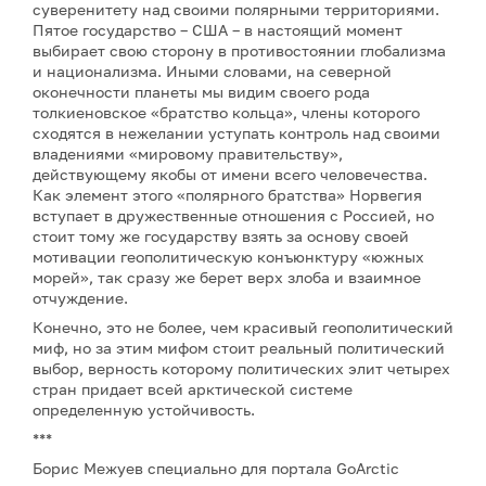
суверенитету над своими полярными территориями.
Пятое государство – США – в настоящий момент
выбирает свою сторону в противостоянии глобализма
и национализма. Иными словами, на северной
оконечности планеты мы видим своего рода
толкиеновское «братство кольца», члены которого
сходятся в нежелании уступать контроль над своими
владениями «мировому правительству»,
действующему якобы от имени всего человечества.
Как элемент этого «полярного братства» Норвегия
вступает в дружественные отношения с Россией, но
стоит тому же государству взять за основу своей
мотивации геополитическую конъюнктуру «южных
морей», так сразу же берет верх злоба и взаимное
отчуждение.
Конечно, это не более, чем красивый геополитический
миф, но за этим мифом стоит реальный политический
выбор, верность которому политических элит четырех
стран придает всей арктической системе
определенную устойчивость.
***
Борис Межуев специально для портала GoArctic