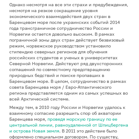
Однако несмотря на все эти страхи и предубеждения,
несмотря на резкое сокращение уровня
экономического взаимодействия двух стран в
Баренцевом море после украинских событий 2014
года трансграничное сотрудничество России и
Норвегии остается довольно высоким. В рамках
пограничной зоны двух стран действует безвизовый
режим, норвежское руководством установило
стипендию северных регионов для обучения
российских студентов и ученых в университетах
Северной Норвегии. Действуют ряд двухсторонних
соглашений по совместному предотвращению
природных бедствий и поиске пропавших в
Баренцевом море. В целом, сотрудничество в рамках
совета Баренцева моря / Евро-Атлантического
региона представляется одним из самых успешных во
всей Арктической системе.
Между тем, в 2010 году России и Норвегии удалось к
взаимному согласию разрешить спор об акватории
Баренцева моря,
проведя морскую границу по ее
центральной линии, равноудаленной от Шпицбергена
и острова Новая земля
. В 2011 это действие было
оформлено специальном договором. По существу,