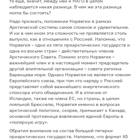
то еще, значит, между ней и НАТО в целом
наблюдается некая разница. В чем же эта разница
могла бы состоять?
Надо признать, положение Норвегии в рамках
Арктической системы самое сложное и удивительное.
И ни в чем ином эта сложность не проявляется столь
выпукло, как в отношениях с Россией. Напомню, что
Норвегия – одно из пяти приарктических государств и
одна из восьми стран – действительных членов
Арктического Совета. Помимо этого Норвегия –
важнейший член и в настоящий момент председатель
другой влиятельной организации – совета региона
Баренцева моря. Однако Норвегия не является членом
Европейского союза, при том что наряду с Россией
представляет собой важнейшего энергетического
спонсора этого объединения. И в отличие от
Исландии, также не члена ЕС, но страны, в целом
лояльной Брюсселю, Норвегия именно в вопросах
арктической политики, скорее, примыкает к Канаде,
основной противнице вовлечения единой Европы в
«полярную игру».
Обратим внимание на состав большой пятерки
приарктических государств. Напомню, что формат А5