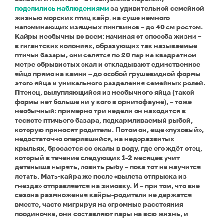
поделились наблюдениями
за удивительной семейной
жизнью морских птиц кайр, на суше немного
напоминающих изящных пингвинов – до 40 см ростом.
Кайры необычны во всем: начиная от способа жизни –
в гигантских колониях, образующих так называемые
птичьи базары, они селятся по 20 пар на квадратном
метре обрывистых скал и откладывают единственное
яйцо прямо на камни – до особой грушевидной формы
этого яйца и уникального разделения семейных ролей.
Птенец, вылупляющийся из необычного яйца (такой
формы нет больше ни у кого в орнитофауне), – тоже
необычный: примерно три недели он находится в
тесноте птичьего базара, подкармливаемый рыбой,
которую приносят родители. Потом он, еще «пуховый»,
недостаточно оперившийся, на недоразвитых
крыльях, бросается со скалы в воду, где его ждёт отец,
который в течение следующих 1-2 месяцев учит
детёныша нырять, ловить рыбу – пока тот не научится
летать. Мать-кайра же после «вылета отпрыска из
гнезда» отправляется на зимовку. И – при том, что вне
сезона размножения кайры-родители не держатся
вместе, часто мигрируя на огромные расстояния
поодиночке, они составляют пары на всю жизнь, и