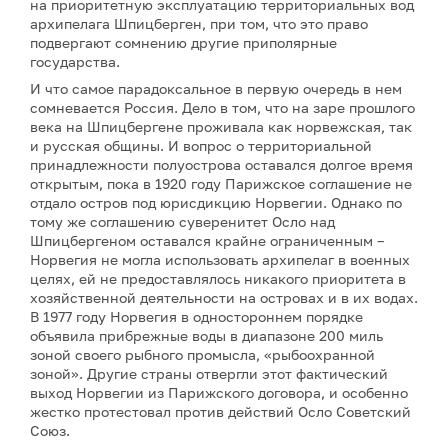
на приоритетную эксплуатацию территориальных вод
архипелага Шпицберген, при том, что это право
подвергают сомнению другие приполярные
государства.
И что самое парадоксальное в первую очередь в нем
сомневается Россия. Дело в том, что на заре прошлого
века на Шпицбергене проживала как норвежская, так
и русская общины. И вопрос о территориальной
принадлежности полуострова оставался долгое время
открытым, пока в 1920 году Парижское соглашение не
отдало остров под юрисдикцию Норвегии. Однако по
тому же соглашению суверенитет Осло над
Шпицбергеном оставался крайне ограниченным –
Норвегия не могла использовать архипелаг в военных
целях, ей не предоставлялось никакого приоритета в
хозяйственной деятельности на островах и в их водах.
В 1977 году Норвегия в одностороннем порядке
объявила прибрежные воды в диапазоне 200 миль
зоной своего рыбного промысла, «рыбоохранной
зоной». Другие страны отвергли этот фактический
выход Норвегии из Парижского договора, и особенно
жестко протестовал против действий Осло Советский
Союз.