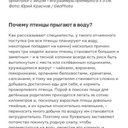
орнитолог с яйцом – его размеры примерно 8 х 5 см.
Фото: Юрий Краснов / GeoPhoto
Почему птенцы прыгают в воду?
Как рассказывают специалисты, у такого отчаянного
поступка (не все птенцы планируют на воду,
некоторые попадают на камни) несколько причин:
через три недели жизни птенец становится большим и
заметным – и в тесной колонии всегда есть риск быть
вытолкнутым с места или склёванным хищниками,
кружащимися вокруг – чайками, воронами,
поморниками, орланами-белохвостами, кречетами,
сапсанами; к тому же родителям становится сложно и
добывать достаточно еды для себя, и кормить
прожорливого птенца. Порой в поисках пищи для
детёныша родителям приходится летать за сотню
километров и, поскольку взрослые птицы довольно
тяжёлые, а их крылья относительно маленькие, –
переносить много добычи по воздуху им становится
затруднительно. Поэтому они буквально заставляют
потомство покинуть родную скалу, чтобы
переместиться на воду, перестав его кормить и