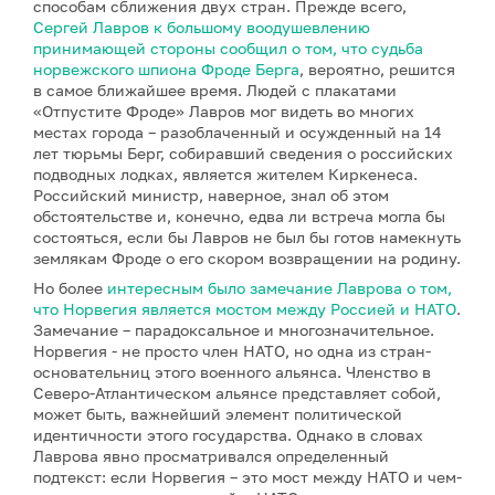
способам сближения двух стран. Прежде всего,
Сергей Лавров к большому воодушевлению
принимающей стороны сообщил о том, что судьба
норвежского шпиона Фроде Берга
, вероятно, решится
в самое ближайшее время. Людей с плакатами
«Отпустите Фроде» Лавров мог видеть во многих
местах города – разоблаченный и осужденный на 14
лет тюрьмы Берг, собиравший сведения о российских
подводных лодках, является жителем Киркенеса.
Российский министр, наверное, знал об этом
обстоятельстве и, конечно, едва ли встреча могла бы
состояться, если бы Лавров не был бы готов намекнуть
землякам Фроде о его скором возвращении на родину.
Но более
интересным было замечание Лаврова о том,
что Норвегия является мостом между Россией и НАТО
.
Замечание – парадоксальное и многозначительное.
Норвегия - не просто член НАТО, но одна из стран-
основательниц этого военного альянса. Членство в
Северо-Атлантическом альянсе представляет собой,
может быть, важнейший элемент политической
идентичности этого государства. Однако в словах
Лаврова явно просматривался определенный
подтекст: если Норвегия – это мост между НАТО и чем-