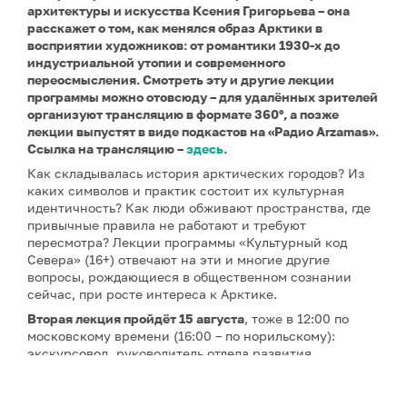
архитектуры и искусства Ксения Григорьева – она
расскажет о том, как менялся образ Арктики в
восприятии художников: от романтики 1930-х до
индустриальной утопии и современного
переосмысления. Смотреть эту и другие лекции
программы можно отовсюду – для удалённых зрителей
организуют трансляцию в формате 360°, а позже
лекции выпустят в виде подкастов на «Радио Arzamas».
Ссылка на трансляцию –
здесь
.
Как складывалась история арктических городов? Из
каких символов и практик состоит их культурная
идентичность? Как люди обживают пространства, где
привычные правила не работают и требуют
пересмотра? Лекции программы «Культурный код
Севера» (16+) отвечают на эти и многие другие
вопросы, рождающиеся в общественном сознании
сейчас, при росте интереса к Арктике.
Вторая лекция
пройдёт 15 августа
, тоже в 12:00 по
московскому времени (16:00 – по норильскому):
экскурсовод, руководитель отдела развития
образовательной компании «Глазами инженера»
Марина Фирсова
расскажет о «жизни при -40°C, о
быте и культуре Норильска».