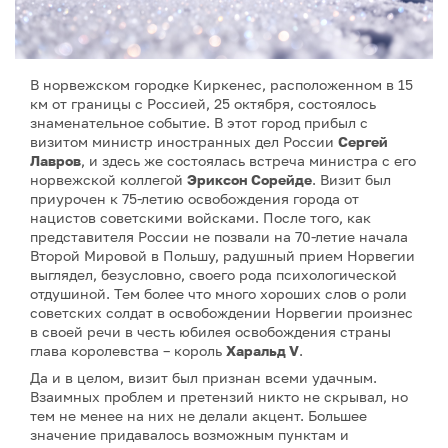
В норвежском городке Киркенес, расположенном в 15
км от границы с Россией, 25 октября, состоялось
знаменательное событие. В этот город прибыл с
визитом министр иностранных дел России
Сергей
Лавров
, и здесь же состоялась встреча министра с его
норвежской коллегой
Эриксон Сорейде
. Визит был
приурочен к 75-летию освобождения города от
нацистов советскими войсками. После того, как
представителя России не позвали на 70-летие начала
Второй Мировой в Польшу, радушный прием Норвегии
выглядел, безусловно, своего рода психологической
отдушиной. Тем более что много хороших слов о роли
советских солдат в освобождении Норвегии произнес
в своей речи в честь юбилея освобождения страны
глава королевства – король
Харальд V
.
Да и в целом, визит был признан всеми удачным.
Взаимных проблем и претензий никто не скрывал, но
тем не менее на них не делали акцент. Большее
значение придавалось возможным пунктам и