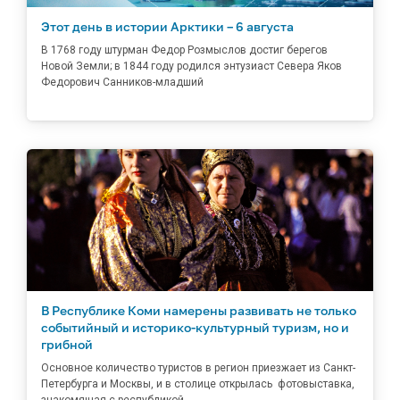
Этот день в истории Арктики – 6 августа
В 1768 году штурман Федор Розмыслов достиг берегов
Новой Земли; в 1844 году родился энтузиаст Севера Яков
Федорович Санников-младший
В Республике Коми намерены развивать не только
событийный и историко-культурный туризм, но и
грибной
Основное количество туристов в регион приезжает из Санкт-
Петербурга и Москвы, и в столице открылась фотовыставка,
знакомящая с республикой