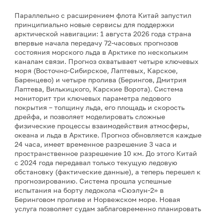
Параллельно с расширением флота Китай запустил
принципиально новые сервисы для поддержки
арктической навигации: 1 августа 2026 года страна
впервые начала передачу 72-часовых прогнозов
состояния морского льда в Арктике по нескольким
каналам связи. Прогноз охватывает четыре ключевых
моря (Восточно-Сибирское, Лаптевых, Карское,
Баренцево) и четыре пролива (Берингов, Дмитрия
Лаптева, Вилькицкого, Карские Ворота). Система
мониторит три ключевых параметра ледового
покрытия – толщину льда, его площадь и скорость
дрейфа, и позволяет моделировать сложные
физические процессы взаимодействия атмосферы,
океана и льда в Арктике. Прогноз обновляется каждые
24 часа, имеет временное разрешение 3 часа и
пространственное разрешение 10 км. До этого Китай
с 2024 года передавал только текущую ледовую
обстановку (фактические данные), а теперь перешел к
прогнозированию. Система прошла успешные
испытания на борту ледокола «Сюэлун-2» в
Беринговом проливе и Норвежском море. Новая
услуга позволяет судам заблаговременно планировать