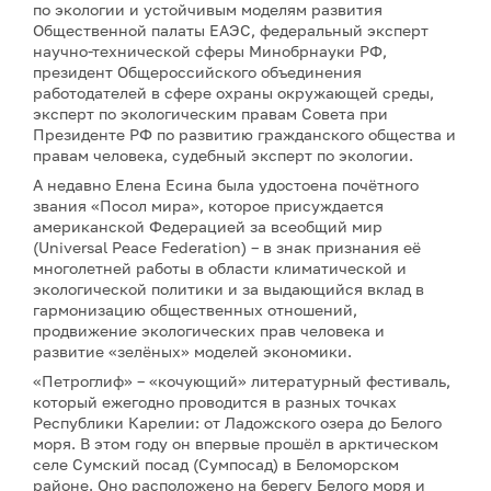
по экологии и устойчивым моделям развития
Общественной палаты ЕАЭС, федеральный эксперт
научно-технической сферы Минобрнауки РФ,
президент Общероссийского объединения
работодателей в сфере охраны окружающей среды,
эксперт по экологическим правам Совета при
Президенте РФ по развитию гражданского общества и
правам человека, судебный эксперт по экологии.
А недавно Елена Есина была удостоена почётного
звания «Посол мира», которое присуждается
американской Федерацией за всеобщий мир
(Universal Peace Federation) – в знак признания её
многолетней работы в области климатической и
экологической политики и за выдающийся вклад в
гармонизацию общественных отношений,
продвижение экологических прав человека и
развитие «зелёных» моделей экономики.
«Петроглиф» – «кочующий» литературный фестиваль,
который ежегодно проводится в разных точках
Республики Карелии: от Ладожского озера до Белого
моря. В этом году он впервые прошёл в арктическом
селе Сумский посад (Сумпосад) в Беломорском
районе. Оно расположено на берегу Белого моря и