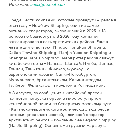
Источник:
cmakjgl.cmatc.cn
Среди шести компаний, которые проведут 64 рейса в
этом году – NewNew Shipping, один из самых
активных операторов, выполнивший в 2025-м 13
рейсов по Севморпути. В 2026 году компания
запланировала шесть арктических рейсов. Еще в
навигации участвуют Ningbo Hongkun Shipping,
Dalian Trawind Shipping, Tianjin Yueqian Shipping и
Shanghai Dahua Shipping. Маршруты рейсов свяжут
китайские порты – Наньша, Шанхай, Нинбо, Циндао,
Тайцан, Тяньцзинь, Жичжао, Фучжоу – с
европейскими хабами: Санкт-Петербургом,
Мурманском, Архангельском, Калининградом,
Тилбери, Феликстоу, Гамбургом и Роттердамом.
А 8 августа, по сообщениям китайской прессы,
начнётся погрузка первой в мире регулярной
контейнерной линии по Северному морскому пути –
«Китайско-европейского арктического экспресса»,
которым управляет шестой, ключевой оператор
арктических рейсов – компании Sea Legend Shipping
(HaiJie Shipping). Основными грузами маршрута