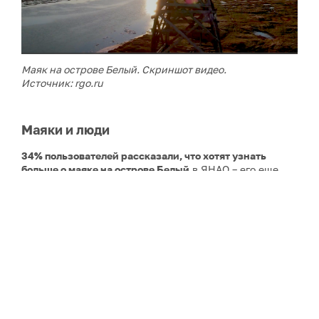
Маяк на острове Белый. Скриншот видео.
Источник: rgo.ru
Маяки и люди
34% пользователей рассказали, что хотят узнать
больше о маяке на острове Белый
в ЯНАО – его еще
называют «Эйфелевой башней Российского
Заполярья»: он представляет собой построенную в
1934-36 годах ажурную деревянную конструкцию
сложного «плетения». Остров Белый, отделённый от
полуострова Ямал проливом Малыгина, расположен в
Карском море и является самой северной
территорией ЯНАО. Высота маяка – 36 м, дальность
видимости – 16 миль. Карточка этого навигационного
объекта с подробным описанием есть
на странице
РГО
.