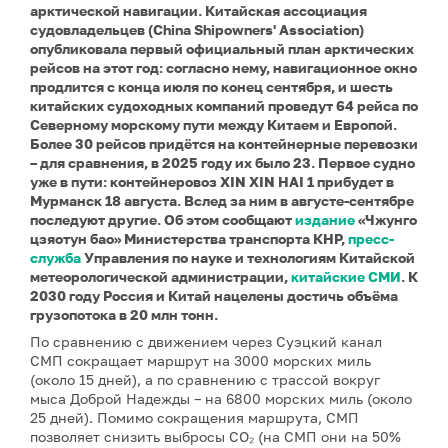
арктической навигации. Китайская ассоциация
судовладельцев (China Shipowners' Association)
опубликовала первый официальный план арктических
рейсов на этот год: согласно нему, навигационное окно
продлится с конца июля по конец сентября, и шесть
китайских судоходных компаний проведут 64 рейса по
Северному морскому пути между Китаем и Европой.
Более 30 рейсов придётся на контейнерные перевозки
– для сравнения, в 2025 году их было 23. Первое судно
уже в пути: контейнеровоз XIN XIN HAI 1 прибудет в
Мурманск 18 августа. Вслед за ним в августе-сентябре
последуют другие. Об этом сообщают
издание
«Чжунго
цзяотун бао» Министерства транспорта КНР,
пресс-
служба
Управления по науке и технологиям Китайской
метеорологической администрации,
китайские СМИ
. К
2030 году Россия и Китай нацелены достичь объёма
грузопотока в 20 млн тонн.
По сравнению с движением через Суэцкий канал
СМП сокращает маршрут на 3000 морских миль
(около 15 дней), а по сравнению с трассой вокруг
мыса Доброй Надежды – на 6800 морских миль (около
25 дней). Помимо сокращения маршрута, СМП
позволяет снизить выбросы CO₂ (на СМП они на 50%