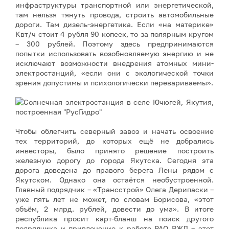
инфраструктуры транспортной или энергетической,
там нельзя тянуть провода, строить автомобильные
дороги. Там дизель-энергетика. Если «на материке»
Квт/ч стоит 4 рубля 90 копеек, то за полярным кругом
– 300 рублей. Поэтому здесь предпринимаются
попытки использовать возобновляемую энергию и не
исключают возможности внедрения атомных мини-
электростанций, «если они с экологической точки
зрения допустимы и психологически перевариваемы».
Чтобы облегчить северный завоз и начать освоение
тех территорий, до которых ещё не добрались
инвесторы, было принято решение построить
железную дорогу до города Якутска. Сегодня эта
дорога доведена до правого берега Лены рядом с
Якутском. Однако она остаётся необустроенной.
Главный подрядчик – «Трансстрой» Олега Дерипаски –
уже пять лет не может, по словам Борисова, «этот
объём, 2 млрд. рублей, довести до ума». В итоге
республика просит карт-бланш на поиск другого
подрядчика и привлечение к работе РАО РЖД – этот