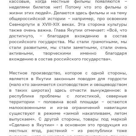
кассовые, когда местные фильмы появляются –
неделями билетов нет! Потому что это фильмы о
жизни этих людей». Делаются здесь фильмы и на тему
общероссийской истории – например, про освоение
Севморпути в XVIII-XIX веках. Эта сторона культуры
также очень важна. Глава Якутии отмечает: «Всё, что
достигнуто, – благодаря вхождению в состав
российского государства. Мы стали грамотными, мы
стали развитыми, мы стали заметными, стали очень
активными, творческими именно благодаря
вхождению в состав российского государства».
Местное производство, которое с одной стороны,
является в Якутии законным поводом для гордости
(мало кто занимается скотоводством и овощеводством
в таких широтах) здесь отчасти вынужденное: в
республике проблемы с логистикой, северные
территории – половина всей площади – остаются
малоосвоенными и из-за ограничений навигации
существуют в режиме «зимой накапливаем, летом
выпускаем». С другой стороны, товары под маркой
«Сделано в Якутии» - в основном это продукция из
местных ягод, растений – из республики тоже