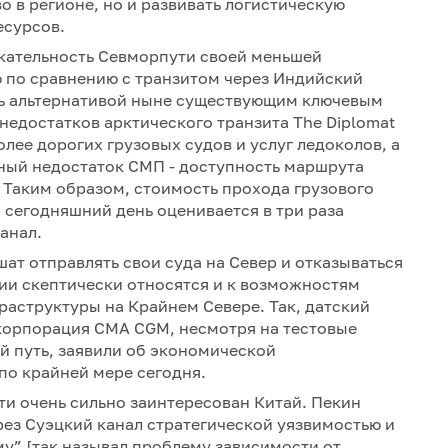
 в регионе, но и развивать логистическую
есурсов.
екательность Севморпути своей меньшей
 по сравнению с транзитом через Индийский
ать альтернативой ныне существующим ключевым
едостатков арктического транзита The Diplomat
лее дорогих грузовых судов и услуг ледоколов, а
вный недостаток СМП - доступность маршрута
. Таким образом, стоимость прохода грузового
 сегодняшний день оценивается в три раза
анал.
т отправлять свои суда на Север и отказываться
ии скептически относятся и к возможностям
аструктуры на Крайнем Севере. Так, датский
 корпорация CMA CGM, несмотря на тестовые
й путь, заявили об экономической
по крайней мере сегодня.
ти очень сильно заинтересован Китай. Пекин
рез Суэцкий канал стратегической уязвимостью и
у” [так называл проблему зависимости от