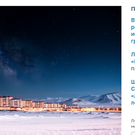
П
В
р
и
г
Л
«
п
Ш
С
«
л
Л
м