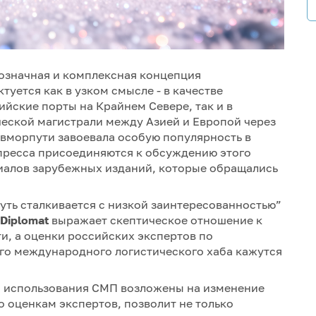
гозначная и комплексная концепция
уется как в узком смысле - в качестве
йские порты на Крайнем Севере, так и в
ческой магистрали между Азией и Европой через
вморпути завоевала особую популярность в
 пресса присоединяются к обсуждению этого
риалов зарубежных изданий, которые обращались
уть сталкивается с низкой заинтересованностью”
 Diplomat
выражает скептическое отношение к
и, а оценки российских экспертов по
ого международного логистического хаба кажутся
о использования СМП возложены на изменение
о оценкам экспертов, позволит не только