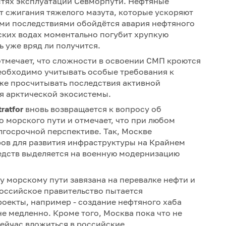
стях эксплуатации Севморпути. Нефтяные
т сжигания тяжелого мазута, которые ускоряют
ими последствиями обойдётся авария нефтяного
еских водах моментально погубит хрупкую
ь уже вряд ли получится.
отмечает, что сложности в освоении СМП кроются
Необходимо учитывать особые требования к
же просчитывать последствия активной
я арктической экосистемы.
ratfor
вновь возвращается к вопросу об
 морского пути и отмечает, что при любом
лгосрочной перспективе. Так, Москве
ров для развития инфраструктуры на Крайнем
редств выделяется на военную модернизацию
у морскому пути завязана на перевалке нефти и
Российское правительство пытается
оекты, например - создание нефтяного хаба
е медленно. Кроме того, Москва пока что не
ейчас вложиться в российские