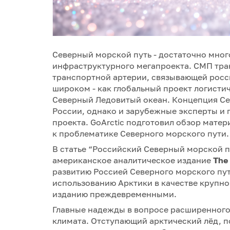
Северный морской путь - достаточно мно
инфраструктурного мегапроекта. СМП тракт
транспортной артерии, связывающей росси
широком - как глобальный проект логисти
Северный Ледовитый океан. Концепция Се
России, однако и зарубежные эксперты и
проекта. GoArctic подготовил обзор мате
к проблематике Северного морского пути.
В статье “Российский Северный морской п
американское аналитическое издание
The
развитию Россией Северного морского пут
использованию Арктики в качестве крупн
изданию преждевременными.
Главные надежды в вопросе расширенног
климата. Отступающий арктический лёд, п