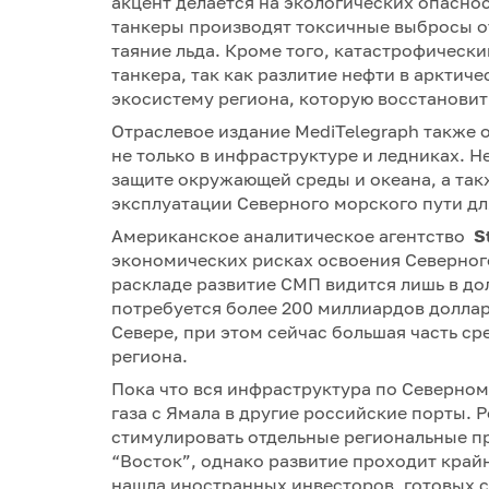
акцент делается на экологических опасно
танкеры производят токсичные выбросы о
таяние льда. Кроме того, катастрофическ
танкера, так как разлитие нефти в арктич
экосистему региона, которую восстановит
Отраслевое издание MediTelegraph также 
не только в инфраструктуре и ледниках. 
защите окружающей среды и океана, а так
эксплуатации Северного морского пути дл
Американское аналитическое агентство
St
экономических рисках освоения Северного
раскладе развитие СМП видится лишь в до
потребуется более 200 миллиардов долла
Севере, при этом сейчас большая часть с
региона.
Пока что вся инфраструктура по Северном
газа с Ямала в другие российские порты. 
стимулировать отдельные региональные пр
“Восток”, однако развитие проходит крайн
нашла иностранных инвесторов, готовых с