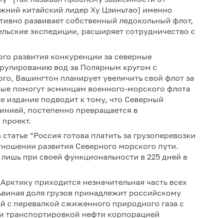
жний китайский лидер Ху Цзиньтао] именно
тивно развивает собственный ледокольный флот,
ельские экспедиции, расширяет сотрудничество с
ного развития конкуренции за северные
рулированию вод за Полярным кругом с
го, Вашингтон планирует увеличить свой флот за
орые помогут эсминцам военного-морского флота
 издание подводит к тому, что Северный
инией, постепенно превращается в
 проект.
статье “Россия готова платить за грузоперевозки
тношении развития Северного морского пути.
лишь при своей функциональности в 225 дней в
Арктику приходится незначительная часть всех
ьвиная доля грузов принадлежит российскому
ый с перевалкой сжиженного природного газа с
 и транспортировкой нефти корпорацией