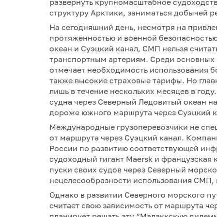
развернуть крупномасштабное судоходство
структуру Арктики, заниматься добычей р
На сегодняшний день, несмотря на привл
протяженностью и военной безопасностью
океан и Суэцкий канал, СМП нельзя счит
транспортным артериям. Среди основных н
отмечает необходимость использования бо
также высокие страховые тарифы. Но гла
лишь в течение нескольких месяцев в году
судна через Северный Ледовитый океан на
дороже южного маршрута через Суэцкий к
Международные грузоперевозчики не спеша
от маршрута через Суэцкий канал. Компан
России по развитию соответствующей инфр
судоходный гигант Maersk и французская
пуски своих судов через Северный морско
нецелесообразности использования СМП, 
Однако в развитии Северного морского пу
считает свою зависимость от маршрута че
планирует решать эту “Малаккскую дилемм