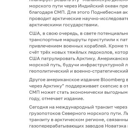
морского пути через Индийский океан пре
благодаря СМП. Для этого Поднебесная ак
проводит арктические научно-исследоват
арктическими государствами.
США, в свою очередь, в свете потенциаль
транспортные маршруты приступили к пат
привлечением военных кораблей. Кроме то
счёт трёх новых тяжёлых ледоколов, кот
США патрулировать Арктику. Американское
морской путь, будучи инфраструктурной л
геополитический и военно-стратегический
Другое американское издание Bloomberg в 
через Арктику” поддерживает скепсис в о
СМП может стать экономически выгодным 
году, отмечает издание.
Сегодня на международный транзит через 
грузопотоков Северного морского пути. Л
транзиту в арктическом регионе, связанн
газоперерабатывающих заводов Новатэка