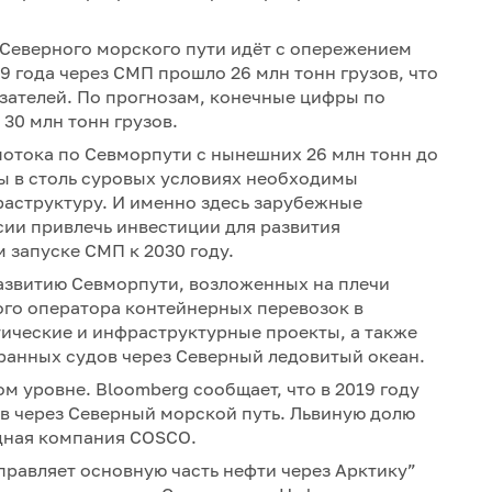
 Северного морского пути идёт с опережением
19 года через СМП прошло 26 млн тонн грузов, что
зателей. По прогнозам, конечные цифры по
 30 млн тонн грузов.
потока по Севморпути с нынешних 26 млн тонн до
ты в столь суровых условиях необходимы
раструктуру. И именно здесь зарубежные
ии привлечь инвестиции для развития
м запуске СМП к 2030 году.
 развитию Севморпути, возложенных на плечи
ого оператора контейнерных перевозок в
тические и инфраструктурные проекты, а также
ранных судов через Северный ледовитый океан.
м уровне. Bloomberg сообщает, что в 2019 году
ов через Северный морской путь. Львиную долю
дная компания COSCO.
правляет основную часть нефти через Арктику”