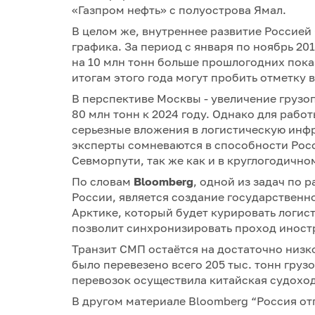
«Газпром нефть» с полуострова Ямал.
В целом же, внутреннее развитие Россией
графика. За период с января по ноябрь 20
на 10 млн тонн больше прошлогодних пока
итогам этого года могут пробить отметку в
В перспективе Москвы - увеличение грузо
80 млн тонн к 2024 году. Однако для рабо
серьезные вложения в логистическую инф
эксперты сомневаются в способности Росс
Севморпути, так же как и в круглогодично
По словам
Bloomberg
, одной из задач по
России, является создание государственн
Арктике, который будет курировать логис
позволит синхронизировать проход иност
Транзит СМП остаётся на достаточно низко
было перевезено всего 205 тыс. тонн груз
перевозок осуществила китайская судохо
В другом материале Bloomberg “Россия от