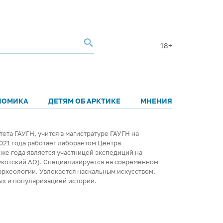
18+
НОМИКА
ДЕТЯМ ОБ АРКТИКЕ
МНЕНИЯ
ета ГАУГН, учится в магистратуре ГАУГН на
021 года работает лаборантом Центра
 же года является участницей экспедиций на
укотский АО). Специализируется на современном
рхеологии. Увлекается наскальным искусством,
ых и популяризацией истории.