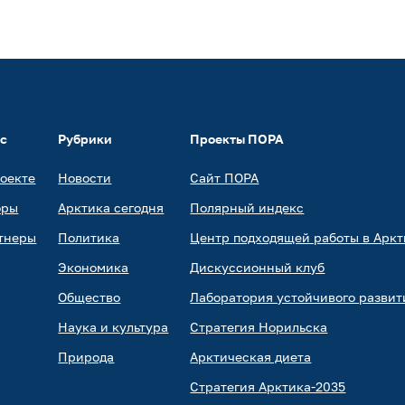
ас
Рубрики
Проекты ПОРА
роекте
Новости
Сайт ПОРА
оры
Арктика сегодня
Полярный индекс
тнеры
Политика
Центр подходящей работы в Аркт
Экономика
Дискуссионный клуб
Общество
Лаборатория устойчивого развит
Наука и культура
Стратегия Норильска
Природа
Арктическая диета
Стратегия Арктика-2035