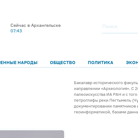
Сейчас в Архангельске
07:43
РЕННЫЕ НАРОДЫ
ОБЩЕСТВО
ПОЛИТИКА
ЭКО
Бакалавр исторического факульт
направлении «Археология». С 2
палеоискусства ИА РАН и с того
петроглифы реки Пегтымель (Ч
документировании памятников а
геоинформатикой, базами данн