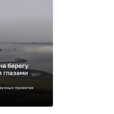
на берегу
я глазами
аучных проектах