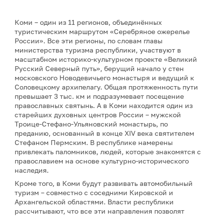
Коми – один из 11 регионов, объединённых
туристическим маршрутом «Серебряное ожерелье
России». Все эти регионы, по словам главы
министерства туризма республики, участвуют в
масштабном историко-культурном проекте «Великий
Русский Северный путь», берущий начало у стен
московского Новодевичьего монастыря и ведущий к
Соловецкому архипелагу. Общая протяженность пути
превышает 3 тыс. км и подразумевает посещение
православных святынь. А в Коми находится один из
старейших духовных центров России – мужской
Троице-Стефано-Ульяновский монастырь, по
преданию, основанный в конце XIV века святителем
Стефаном Пермским. В республике намерены
привлекать паломников, людей, которые знакомятся с
православием на основе культурно-исторического
наследия.
Кроме того, в Коми будут развивать автомобильный
туризм – совместно с соседними Кировской и
Архангельской областями. Власти республики
рассчитывают, что все эти направления позволят