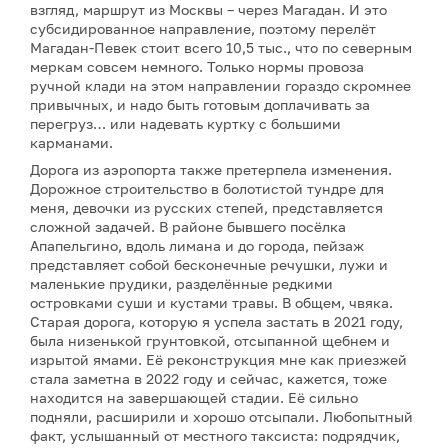
взгляд, маршрут из Москвы – через Магадан. И это
субсидированное направление, поэтому перелёт
Магадан-Певек стоит всего 10,5 тыс., что по северным
меркам совсем немного. Только нормы провоза
ручной клади на этом направлении гораздо скромнее
привычных, и надо быть готовым доплачивать за
перегруз… или надевать куртку с большими
карманами.
Дорога из аэропорта также претерпела изменения.
Дорожное строительство в болотистой тундре для
меня, девочки из русских степей, представляется
сложной задачей. В районе бывшего посёлка
Апапельгино, вдоль лимана и до города, пейзаж
представляет собой бесконечные речушки, лужи и
маленькие прудики, разделённые редкими
островками суши и кустами травы. В общем, чвяка.
Старая дорога, которую я успела застать в 2021 году,
была низенькой грунтовкой, отсыпанной щебнем и
изрытой ямами. Её реконструкция мне как приезжей
стала заметна в 2022 году и сейчас, кажется, тоже
находится на завершающей стадии. Её сильно
подняли, расширили и хорошо отсыпали. Любопытный
факт, услышанный от местного таксиста: подрядчик,