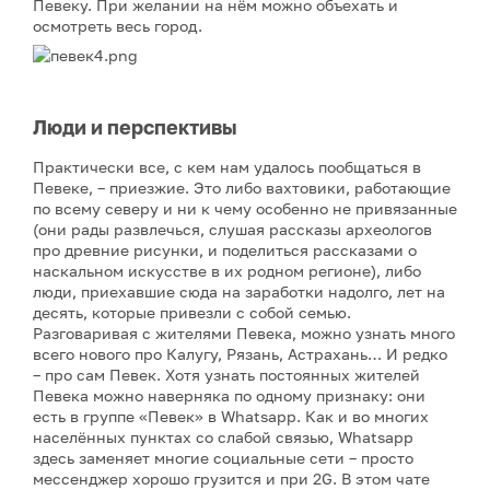
Певеку. При желании на нём можно объехать и
осмотреть весь город.
Люди и перспективы
Практически все, с кем нам удалось пообщаться в
Певеке, – приезжие. Это либо вахтовики, работающие
по всему северу и ни к чему особенно не привязанные
(они рады развлечься, слушая рассказы археологов
про древние рисунки, и поделиться рассказами о
наскальном искусстве в их родном регионе), либо
люди, приехавшие сюда на заработки надолго, лет на
десять, которые привезли с собой семью.
Разговаривая с жителями Певека, можно узнать много
всего нового про Калугу, Рязань, Астрахань… И редко
– про сам Певек. Хотя узнать постоянных жителей
Певека можно наверняка по одному признаку: они
есть в группе «Певек» в Whatsapp. Как и во многих
населённых пунктах со слабой связью, Whatsapp
здесь заменяет многие социальные сети – просто
мессенджер хорошо грузится и при 2G. В этом чате