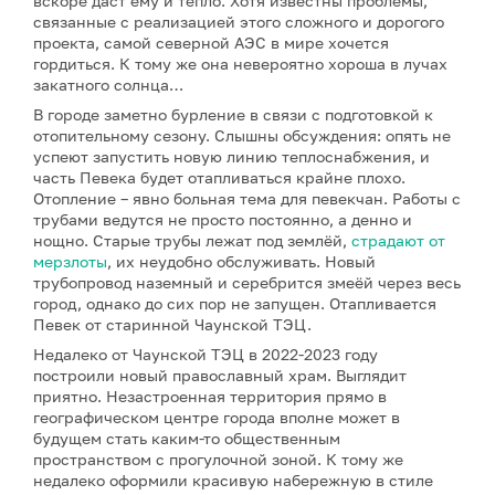
вскоре даст ему и тепло. Хотя известны проблемы,
связанные с реализацией этого сложного и дорогого
проекта, самой северной АЭС в мире хочется
гордиться. К тому же она невероятно хороша в лучах
закатного солнца…
В городе заметно бурление в связи с подготовкой к
отопительному сезону. Слышны обсуждения: опять не
успеют запустить новую линию теплоснабжения, и
часть Певека будет отапливаться крайне плохо.
Отопление – явно больная тема для певекчан. Работы с
трубами ведутся не просто постоянно, а денно и
нощно. Старые трубы лежат под землёй,
страдают от
мерзлоты
, их неудобно обслуживать. Новый
трубопровод наземный и серебрится змеёй через весь
город, однако до сих пор не запущен. Отапливается
Певек от старинной Чаунской ТЭЦ.
Недалеко от Чаунской ТЭЦ в 2022-2023 году
построили новый православный храм. Выглядит
приятно. Незастроенная территория прямо в
географическом центре города вполне может в
будущем стать каким-то общественным
пространством с прогулочной зоной. К тому же
недалеко оформили красивую набережную в стиле