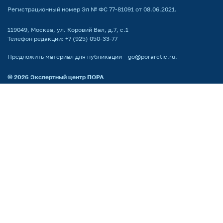
Регистрационный номер Эл № ФС 77-81091 от 08.06.2021.
119049, Москва, ул. Коровий Вал, д.7, с.1
Телефон редакции:
+7 (925) 050-33-77
Предложить материал для публикации –
go@porarctic.ru
.
© 2026
Экспертный центр ПОРА
Проектный офис развития Арктики создан для поддержки проектов
развития Арктической зоны РФ. Мы реализуем программы по всей
территории Арктики, поддерживаем молодых ученых
и распространяем информацию о Крайнем Севере среди широкой
аудитории.
Партнёр национальных проектов России
Поддержка сайта by LiberCode.ru