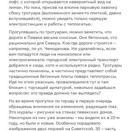
лофт, с которой открывается невероятный вид на
лиман. Но пока, присев на вполне парковую лавочку
сбоку тротуара (выложенного зачем-то плиткой, давно
вспучившейся), можно увидеть только чадящую
электростанцию и работы с теплосетью.
Прогулявшись по тротуарам, можно заметить, что
дороги в Певеке весьма сносные. Они бетонные, что
рационально для Севера. Кое-где дороги строятся –
например, по ул. Чемоданова. Не удивляйтесь, если
вам попадутся люди на моноколесе или
электросамокате: городской электронный транспорт
добрался и сюда, хотя и используется редко. Тротуары
частично починены, а частично представляют собой
традиционные бетонные плиты поверх теплотрассы.
Идя по этим ужасным, провалившимся тут и там
блокам с торчащей арматурой, невольно задаёшься
вопросом: это правда должно так выглядеть?
Но во время прогулки по городу в первую очередь
обращаешь внимания на изменения, радующие глаз.
Это муралы – рисунки на стенах певекских домов.
Некоторые из них уже знакомы – мы видели их в 22-м
году, но были и новые. Особенно порадовало
изображение двух моржей на Советской, 30 – часть