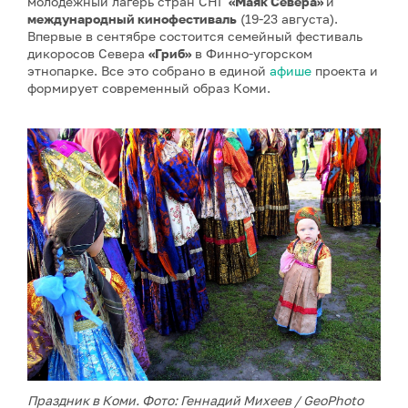
молодежный лагерь стран СНГ
«Маяк Севера»
и
международный кинофестиваль
(19-23 августа).
Впервые в сентябре состоится семейный фестиваль
дикоросов Севера
«Гриб»
в Финно-угорском
этнопарке. Все это собрано в единой
афише
проекта и
формирует современный образ Коми.
Праздник в Коми. Фото: Геннадий Михеев / GeoPhoto