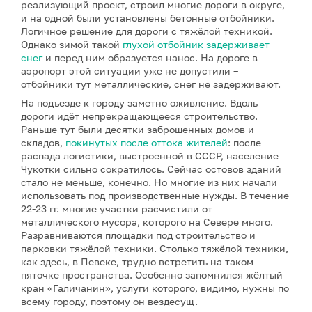
реализующий проект, строил многие дороги в округе,
и на одной были установлены бетонные отбойники.
Логичное решение для дороги с тяжёлой техникой.
Однако зимой такой
глухой отбойник задерживает
снег
и перед ним образуется нанос. На дороге в
аэропорт этой ситуации уже не допустили –
отбойники тут металлические, снег не задерживают.
На подъезде к городу заметно оживление. Вдоль
дороги идёт непрекращающееся строительство.
Раньше тут были десятки заброшенных домов и
складов,
покинутых после оттока жителей
: после
распада логистики, выстроенной в СССР, население
Чукотки сильно сократилось. Сейчас остовов зданий
стало не меньше, конечно. Но многие из них начали
использовать под производственные нужды. В течение
22-23 гг. многие участки расчистили от
металлического мусора, которого на Севере много.
Разравниваются площадки под строительство и
парковки тяжёлой техники. Столько тяжёлой техники,
как здесь, в Певеке, трудно встретить на таком
пяточке пространства. Особенно запомнился жёлтый
кран «Галичанин», услуги которого, видимо, нужны по
всему городу, поэтому он вездесущ.