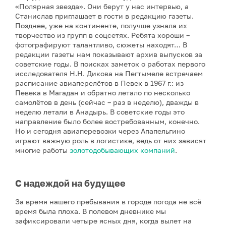
«Полярная звезда». Они берут у нас интервью, а
Станислав приглашает в гости в редакцию газеты.
Позднее, уже на континенте, получше узнала их
творчество из групп в соцсетях. Ребята хороши –
фотографируют талантливо, сюжеты находят… В
редакции газеты нам показывают архив выпусков за
советские годы. В поисках заметок о работах первого
исследователя Н.Н. Дикова на Пегтымеле встречаем
расписание авиаперелётов в Певек в 1967 г.: из
Певека в Магадан и обратно летало по несколько
самолётов в день (сейчас – раз в неделю), дважды в
неделю летали в Анадырь. В советские годы это
направление было более востребованным, конечно.
Но и сегодня авиаперевозки через Апапельгино
играют важную роль в логистике, ведь от них зависят
многие работы
золотодобывающих компаний
.
С надеждой на будущее
За время нашего пребывания в городе погода не всё
время была плоха. В полевом дневнике мы
зафиксировали четыре ясных дня, когда вылет на