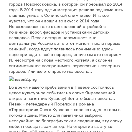
города Новомосковска, в которой он пребывал до 2014
года. В 2014 году администрация решила подшаманить
главные улицы к Сочинской олимпиаде. И такое
чувство, что они вошли во вкус: с 2014 года
Новомосковск тоже стал сплошной стройкой с
починкой дорог, фасадов и установками детских
площадок. Певек сегодня напоминает мне
центральную Россию вот в этот момент после первых
санкций, когда вдруг появилось понимание: здесь
надо приводить всё в порядок, иначе мы это потеряем.
И, несмотря на слова местного жителя, я склонна
оптимистичнее воспринимать перспективы северных
городов. Или же это просто молодость…
Во время нашего пребывания в Певеке состоялось
целое культурное событие: на сопке Янрапаакэнай
открыли памятник Куваеву! Вот это была новость…
Певек – легендарный Посёлок из романа
«Территория» Олега Куваева – хорошо виден с горы в
погожий день. Место для памятника выбрано
неслучайно: по биографическим сведениям, эту сопку
любил посещать сам автор. На открытии выступал
ансамбль «Эйнэткун». С удивлением узнаём: