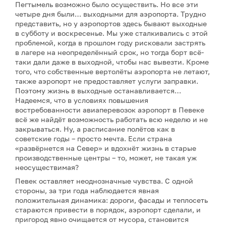
Пегтымель возможно было осуществить. Но все эти
четыре дня были… выходными для аэропорта. Трудно
представить, но у аэропортов здесь бывают выходные
в субботу и воскресенье. Мы уже сталкивались с этой
проблемой, когда в прошлом году рисковали застрять
в лагере на неопределённый срок, но тогда борт всё-
таки дали даже в выходной, чтобы нас вывезти. Кроме
того, что собственные вертолёты аэропорта не летают,
также аэропорт не предоставляет услуги заправки.
Поэтому жизнь в выходные останавливается…
Надеемся, что в условиях повышения
востребованности авиаперевозок аэропорт в Певеке
всё же найдёт возможность работать всю неделю и не
закрываться. Ну, а расписание полётов как в
советские годы – просто мечта. Если страна
«развёрнется на Север» и вдохнёт жизнь в старые
производственные центры – то, может, не такая уж
неосуществимая?
Певек оставляет неоднозначные чувства. С одной
стороны, за три года наблюдается явная
положительная динамика: дороги, фасады и теплосеть
стараются привести в порядок, аэропорт сделали, и
пригород явно очищается от мусора, становится