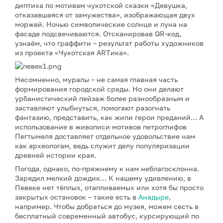
диптиха по мотивам чукотской сказки «Девушка,
отказавшаяся от замужества», изображающая двух
моржей. Ночью символические солнце и луна на
фасаде подсвечиваются. Отсканировав QR-код,
узнаём, что граффити – результат работы художников
из проекта «Чукотская ARTика».
Несомненно, муралы – не самая главная часть
формирования городской среды. Но они делают
урбанистический пейзаж более разнообразным и
заставляют улыбнуться, помогают разогнать
фантазию, представить, как жили герои преданий… А
использование в живописи мотивов петроглифов
Пегтымеля доставляет отдельное удовольствие нам
как археологам, ведь служит делу популяризации
древней истории края.
Погода, однако, по-прежнему к нам неблагосклонна.
Зарядил мелкий дождик… К нашему удивлению, в
Певеке нет тёплых, отапливаемых или хотя бы просто
закрытых остановок – такие есть в
Анадыре
,
например. Чтобы добраться до музея, можем сесть в
бесплатный современный автобус, курсирующий по