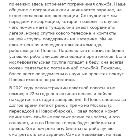
приезжих здесь встречает пограничная служба. Наше
общение с пограничниками начинается заранее, на
этапе согласования экспедиции. Сотрудникам мы
передаём информацию, которая позволит в случае
чего помочь нам в тундре: они знают координаты
лагеря, номер спутникового телефона и контакты
нашей «группы поддержки» на материке. Мы не
единственная исследовательская команда,
работающая в Певеке. Параллельно с нами, но более
успешно, работали две экспедиции орнитологов. Если
исследовательская группа попадёт в беду, она всегда
можем связаться с пограничной службой. Пожалуй,
более всего осведомлены о научных проектах вокруг
Певека именно пограничники.
В 2021 году реконструкции взлётной полосы я не
помню; в 22-м году она активно велась и сейчас
находится на стадии завершения. В Певек впервые за
долгое время летают рейсы прямо из Москвы (с
пересадкой в Новосибирске). Новая полоса может
принимать тяжёлые пассажирские самолёты, и это
означает, что до Певека теперь будет добираться
проще. Хотя по-прежнему билеты на рейс лучше
смотреть сильно заранее. Самый надёжный, на наш