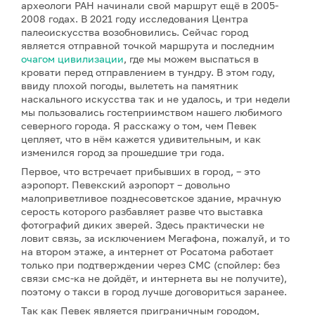
археологи РАН начинали свой маршрут ещё в 2005-
2008 годах. В 2021 году исследования Центра
палеоискусства возобновились. Сейчас город
является отправной точкой маршрута и последним
очагом цивилизации
, где мы можем выспаться в
кровати перед отправлением в тундру. В этом году,
ввиду плохой погоды, вылететь на памятник
наскального искусства так и не удалось, и три недели
мы пользовались гостеприимством нашего любимого
северного города. Я расскажу о том, чем Певек
цепляет, что в нём кажется удивительным, и как
изменился город за прошедшие три года.
Первое, что встречает прибывших в город, – это
аэропорт. Певекский аэропорт – довольно
малоприветливое позднесоветское здание, мрачную
серость которого разбавляет разве что выставка
фотографий диких зверей. Здесь практически не
ловит связь, за исключением Мегафона, пожалуй, и то
на втором этаже, а интернет от Росатома работает
только при подтверждении через СМС (спойлер: без
связи смс-ка не дойдёт, и интернета вы не получите),
поэтому о такси в город лучше договориться заранее.
Так как Певек является приграничным городом,