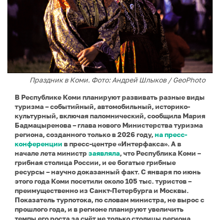
Праздник в Коми. Фото: Андрей Шлыков / GeoPhoto
В Республике Коми планируют развивать разные виды
туризма – событийный, автомобильный, историко-
культурный, включая паломнический, сообщила Мария
Бадмацыренова – глава нового Министерства туризма
региона, созданного только в 2026 году,
на пресс-
конференции
в пресс-центре «Интерфакса». А в
начале лета министр
заявляла
, что Республика Коми –
грибная столица России, и ее богатые грибные
ресурсы – научно доказанный факт. С января по июнь
этого года Коми посетили около 105 тыс. туристов –
преимущественно из Санкт-Петербурга и Москвы.
Показатель турпотока, по словам министра, не вырос с
прошлого года, и в регионе планируют увеличить
темпы его роста за счёт не только столицы региона