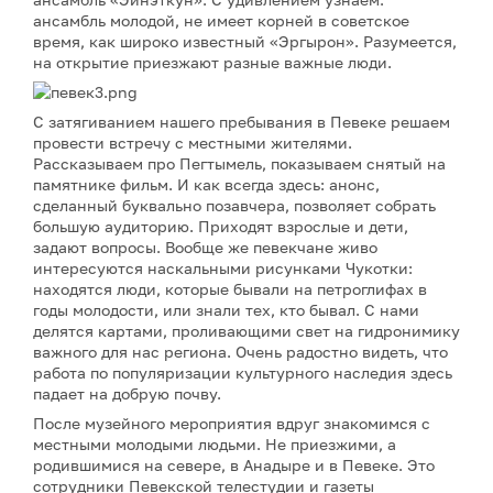
ансамбль молодой, не имеет корней в советское
время, как широко известный «Эргырон». Разумеется,
на открытие приезжают разные важные люди.
С затягиванием нашего пребывания в Певеке решаем
провести встречу с местными жителями.
Рассказываем про Пегтымель, показываем снятый на
памятнике фильм. И как всегда здесь: анонс,
сделанный буквально позавчера, позволяет собрать
большую аудиторию. Приходят взрослые и дети,
задают вопросы. Вообще же певекчане живо
интересуются наскальными рисунками Чукотки:
находятся люди, которые бывали на петроглифах в
годы молодости, или знали тех, кто бывал. С нами
делятся картами, проливающими свет на гидронимику
важного для нас региона. Очень радостно видеть, что
работа по популяризации культурного наследия здесь
падает на добрую почву.
После музейного мероприятия вдруг знакомимся с
местными молодыми людьми. Не приезжими, а
родившимися на севере, в Анадыре и в Певеке. Это
сотрудники Певекской телестудии и газеты