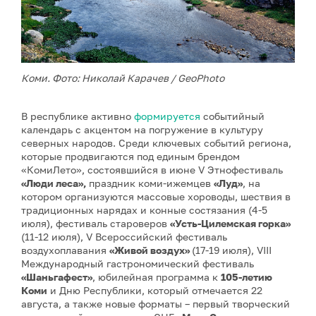
Коми. Фото: Николай Карачев / GeoPhoto
В республике активно
формируется
событийный
календарь с акцентом на погружение в культуру
северных народов. Среди ключевых событий региона,
которые продвигаются под единым брендом
«КомиЛето», состоявшийся в июне V Этнофестиваль
«Люди леса»,
праздник коми-ижемцев
«Луд»
, на
котором организуются массовые хороводы, шествия в
традиционных нарядах и конные состязания (4-5
июля), фестиваль староверов
«Усть-Цилемская горка»
(11-12 июля), V Всероссийский фестиваль
воздухоплавания
«Живой воздух»
(17-19 июля), VIII
Международный гастрономический фестиваль
«Шаньгафест»
, юбилейная программа к
105-летию
Коми
и Дню Республики, который отмечается 22
августа, а также новые форматы – первый творческий