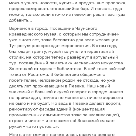
можно узнать новости, купить и продать «не просрок»,
прорекламировать открывшийся бар. И попасть туда
можно, только если кто-то из певекчан решит вас туда
добавить…
Вернёмся в город. Посещение Чаунского
краеведческого музея, с которым мы сотрудничаем
уже много лет, тоже бесплатно для всех желающих.
Тут регулярно проходят мероприятия. В этом году,
благодаря гранту, музей получил интерактивный
столик, на котором теперь развёрнут виртуальный
тур, посвящённый памятнику наскального искусства.
За стенкой от музея – библиотека. В ней тоже вай-фай
точка от Росатома. В библиотеке общаемся с
посетителем, человеком родом не отсюда, но уже
десять лет проживающим в Певеке. Наш новый
знакомый с большой скукой говорит о городе: ничего
не происходит, ничего не меняется, ничего хорошего
не было и не будет. Но ведь в Певеке делают дороги,
ремонтируют фасады зданий (концентрация
промышленных альпинистов тоже зашкаливающая),
строят и чинят – и это заметно! Знакомый махает
рукой – «это пустое…».
Мне в этот момент вспомнилась разруха родного