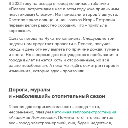
В 2022 году на въезде в город появилась табличка
«Певек», встретившая нас в этом году уже привычным
пластиковым блеском. Мы приехали в город 3 августа.
Светило яркое солнце, и наш завхоз Игорь Петрович
первым делом радостно сообщил, что «приплыла
картошка».
Однако погода на Чукотке капризна. Следующие три
недели нам предстоит провести в Певеке, получая
каждый день отмену вылета по причине дождя, тумана
и снега. Но в первые дни вынужденного пребывания в
городе вылет кажется хоть и отсроченным, но всё
равно неизбежным. А пока мы ждём, осмотрим город и
изменения, которые здесь произошли.
Дороги, муралы
и «наболевший» отопительный сезон
Главная достопримечательность города – это,
несомненно, плавучая
атомная теплоэлектростанция
«Академик Ломоносов». Помимо того, что она питает
весь город электроэнергией, она, будем надеяться,