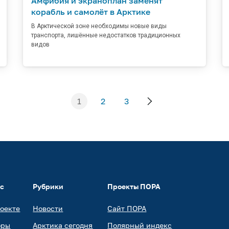
Амфибия и экраноплан заменят
корабль и самолёт в Арктике
В Арктической зоне необходимы новые виды
транспорта, лишённые недостатков традиционных
видов
1
2
3
ас
Рубрики
Проекты ПОРА
роекте
Новости
Сайт ПОРА
оры
Арктика сегодня
Полярный индекс