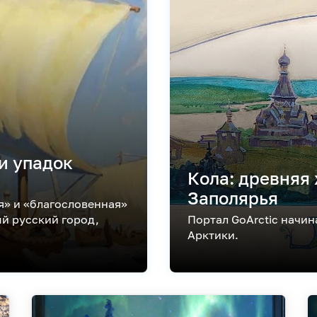
и упадок
Кола: древняя
Заполярья
я» и «благословенная»
ый русский город,
Портал GоArctic начин
Арктики.