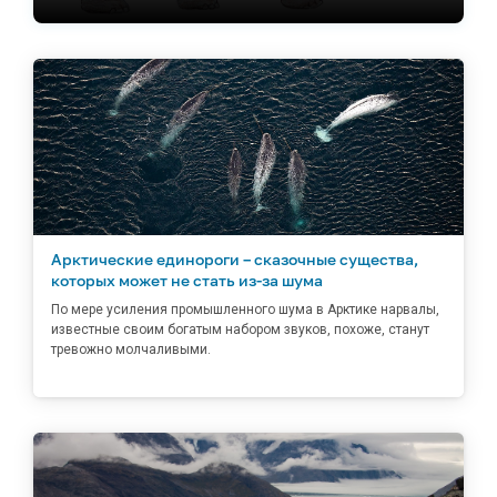
ведущих СМИ, а причиной стал эксперимент,
который на первый взгляд выглядит, как научная
фантастика: группа учёных решила воскресить
мамонтов.
Арктические единороги – сказочные существа,
которых может не стать из-за шума
По мере усиления промышленного шума в Арктике нарвалы,
известные своим богатым набором звуков, похоже, станут
тревожно молчаливыми.