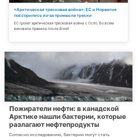
«Арктическая тресковая война»: ЕС и Норвегия
поссорились из-за промысла трески
ЕС грозит арктическая тресковая война с Осло. Во всём
виноваты правила после Brexit.
Пожиратели нефти: в канадской
Арктике нашли бактерии, которые
разлагают нефтепродукты
Согласно исследованию, бактерии могут стать