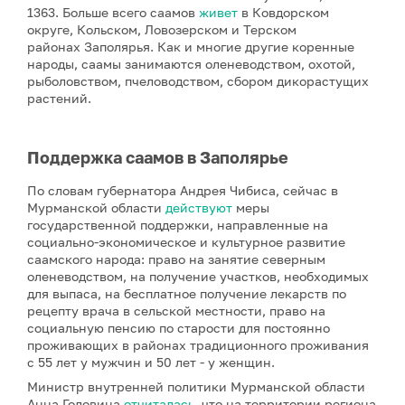
1363.
Больше всего саамов
живет
в Ковдорском
округе, Кольском, Ловозерском и Терском
районах Заполярья. Как и многие другие коренные
народы, саамы занимаются оленеводством, охотой,
рыболовством, пчеловодством, сбором дикорастущих
растений.
Поддержка саамов в Заполярье
По словам губернатора Андрея Чибиса, сейчас в
Мурманской области
действуют
меры
государственной поддержки, направленные на
социально-экономическое и культурное развитие
саамского народа: право на занятие северным
оленеводством, на получение участков, необходимых
для выпаса, на бесплатное получение лекарств по
рецепту врача в сельской местности, право на
социальную пенсию по старости для постоянно
проживающих в районах традиционного проживания
с 55 лет у мужчин и 50 лет - у женщин.
Министр внутренней политики Мурманской области
Анна Головина
отчиталась
, что на территории региона