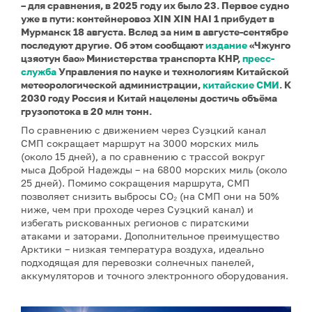
– для сравнения, в 2025 году их было 23. Первое судно
уже в пути: контейнеровоз XIN XIN HAI 1 прибудет в
Мурманск 18 августа. Вслед за ним в августе-сентябре
последуют другие. Об этом сообщают
издание
«Чжунго
цзяотун бао» Министерства транспорта КНР,
пресс-
служба
Управления по науке и технологиям Китайской
метеорологической администрации,
китайские СМИ
. К
2030 году Россия и Китай нацелены достичь объёма
грузопотока в 20 млн тонн.
По сравнению с движением через Суэцкий канал
СМП сокращает маршрут на 3000 морских миль
(около 15 дней), а по сравнению с трассой вокруг
мыса Доброй Надежды – на 6800 морских миль (около
25 дней). Помимо сокращения маршрута, СМП
позволяет снизить выбросы CO₂ (на СМП они на 50%
ниже, чем при проходе через Суэцкий канал) и
избегать рискованных регионов с пиратскими
атаками и заторами. Дополнительное преимущество
Арктики – низкая температура воздуха, идеально
подходящая для перевозки солнечных панелей,
аккумуляторов и точного электронного оборудования.