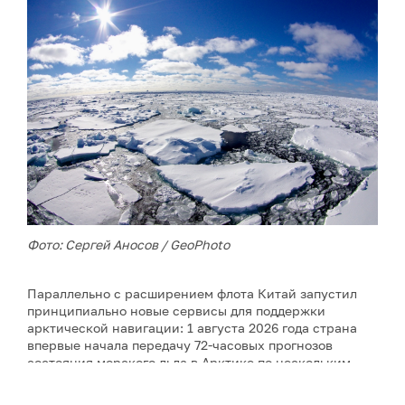
Фото: Сергей Аносов / GeoPhoto
Параллельно с расширением флота Китай запустил
принципиально новые сервисы для поддержки
арктической навигации: 1 августа 2026 года страна
впервые начала передачу 72-часовых прогнозов
состояния морского льда в Арктике по нескольким
каналам связи. Прогноз охватывает четыре ключевых
моря (Восточно-Сибирское, Лаптевых, Карское,