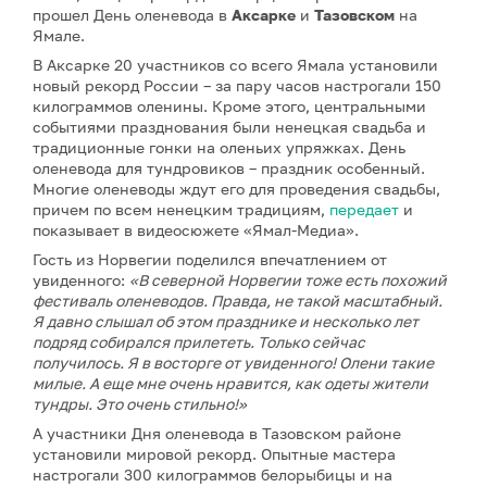
прошел День оленевода в
Аксарке
и
Тазовском
на
Ямале.
В Аксарке 20 участников со всего Ямала установили
новый рекорд России – за пару часов настрогали 150
килограммов оленины. Кроме этого, центральными
событиями празднования были ненецкая свадьба и
традиционные гонки на оленьих упряжках. День
оленевода для тундровиков – праздник особенный.
Многие оленеводы ждут его для проведения свадьбы,
причем по всем ненецким традициям,
передает
и
показывает в видеосюжете «Ямал-Медиа».
Гость из Норвегии поделился впечатлением от
увиденного:
«В северной Норвегии тоже есть похожий
фестиваль оленеводов. Правда, не такой масштабный.
Я давно слышал об этом празднике и несколько лет
подряд собирался прилететь. Только сейчас
получилось. Я в восторге от увиденного! Олени такие
милые. А еще мне очень нравится, как одеты жители
тундры. Это очень стильно!»
А участники Дня оленевода в Тазовском районе
установили мировой рекорд. Опытные мастера
настрогали 300 килограммов белорыбицы и на