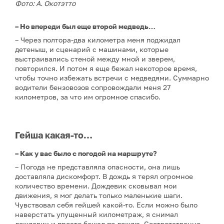
Фото: А. Окотэтто
– Но впереди был еще второй медведь…
– Через полтора-два километра меня поджидал
детеныш, и сценарий с машинами, которые
выстраивались стеной между мной и зверем,
повторился. И потом я еще бежал некоторое время,
чтобы точно избежать встречи с медведями. Суммарно
водители бензовозов сопровождали меня 27
километров, за что им огромное спасибо.
Гейша какая-то…
– Как у вас было с погодой на маршруте?
– Погода не представляла опасности, она лишь
доставляла дискомфорт. В дождь я терял огромное
количество времени. Дождевик сковывал мои
движения, я мог делать только маленькие шаги.
Чувствовал себя гейшей какой-то. Если можно было
наверстать упущенный километраж, я снимал
дождевик и просто бежал по дождю. Соответственно,