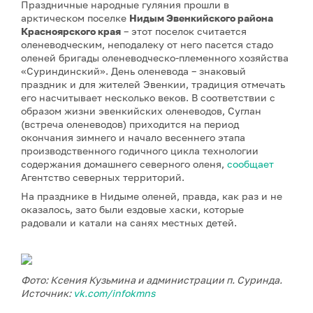
Праздничные народные гуляния прошли в
арктическом поселке
Нидым Эвенкийского района
Красноярского края
– этот поселок считается
оленеводческим, неподалеку от него пасется стадо
оленей бригады оленеводческо-племенного хозяйства
«Суриндинский». День оленевода – знаковый
праздник и для жителей Эвенкии, традиция отмечать
его насчитывает несколько веков. В соответствии с
образом жизни эвенкийских оленеводов, Суглан
(встреча оленеводов) приходится на период
окончания зимнего и начало весеннего этапа
производственного годичного цикла технологии
содержания домашнего северного оленя,
сообщает
Агентство северных территорий.
На празднике в Нидыме оленей, правда, как раз и не
оказалось, зато были ездовые хаски, которые
радовали и катали на санях местных детей.
Фото: Ксения Кузьмина и администрации п. Суринда.
Источник:
vk.com/infokmns