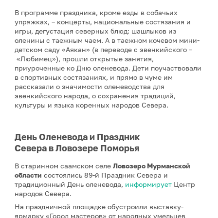
В программе праздника, кроме езды в собачьих
упряжках, – концерты, национальные состязания и
игры, дегустация северных блюд: шашлыков из
оленины с таежным чаем. А в таежном кочевом мини-
детском саду «Аякан» (в переводе с эвенкийского –
«Любимец»), прошли открытые занятия,
приуроченные ко Дню оленевода. Дети поучаствовали
в спортивных состязаниях, и прямо в чуме им
рассказали о значимости оленеводства для
эвенкийского народа, о сохранения традиций,
культуры и языка коренных народов Севера.
День Оленевода и Праздник
Севера в Ловозере Поморья
В старинном саамском селе
Ловозеро Мурманской
области
состоялись 89-й Праздник Севера и
традиционный День оленевода,
информирует
Центр
народов Севера.
На праздничной площадке обустроили выставку-
ярмарку «Город мастеров» от народных умельцев