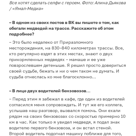
Все хотят сделать селфи с героем. Фото: Алина Дьякова
/ «Ямал-Медиа»
– В одном из своих постов в ВК вы пишете о том, как
обегали медведей на трассе. Расскажите об этом
подробнее?
– Это было недалеко от Приразломного
месторождения, на 830–840 километрах трассы. Все,
кто регулярно ездят в этих местах, знают о двух
прикормленных медведях – мамаше и ее уже
повзрослевшем детеныше. Я решил просто довериться
своей судьбе, бежать и ни о чем таком не думать. И
судьба отнеслась ко мне благосклонно…
– В лице двух водителей бензовозов…
– Перед этим я забежал в кафе, где один из водителей
согласился меня сопровождать. И тут же его коллега,
услышав наш разговор, вызвался помочь. Они ехали
рядом на своих бензовозах со скоростью примерно 10
км в час. Как только я увидел медведя, я подал знак
водителю первого бензовоза, и он встал стеной.
Второй водитель подогнал машину поближе для того,