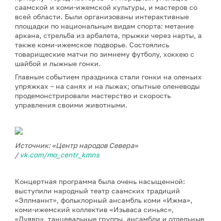
саамской и коми-ижемской культуры, и мастеров со
всей области. Были организованы интерактивные
площадки по национальным видам спорта: метание
аркана, стрельба из арбалета, прыжки через нарты, а
также коми-ижемское подворье. Состоялись
товарищеские матчи по зимнему футболу, хоккею с
шайбой и лыжные гонки.
Главным событием праздника стали гонки на оленьих
упряжках – на санях и на лыжах; опытные оленеводы
продемонстрировали мастерство и скорость
управления своими животными.
Источник: «Центр народов Севера»
/
vk.com/mo_centr_kmns
Концертная программа была очень насыщенной:
выступили народный театр саамских традиций
«Эллманнт», фольклорный ансамбль коми «Ижма»,
коми-ижемский коллектив «Изьваса синьяс»,
«Луявр», танцевальные группы, ансамбли и отдельные