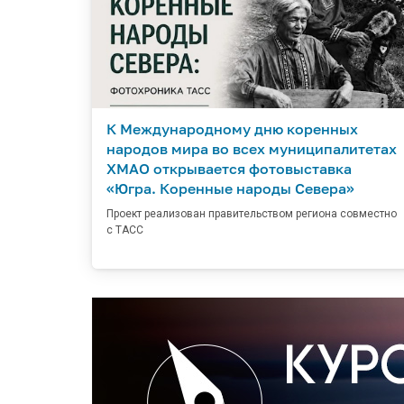
К Международному дню коренных
народов мира во всех муниципалитетах
ХМАО открывается фотовыставка
«Югра. Коренные народы Севера»
Проект реализован правительством региона совместно
с ТАСС