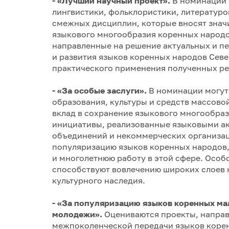
- «Лучший научный проект».
В номинации 
лингвистики, фольклористики, литературо
смежных дисциплин, которые вносят значи
языкового многообразия коренных народо
направленные на решение актуальных и п
и развития языков коренных народов Севе
практического применения полученных ре
- «За особые заслуги».
В номинации могут 
образования, культуры и средств массов
вклад в сохранение языкового многообраз
инициативы, реализованные языковыми а
объединений и некоммерческих организац
популяризацию языков коренных народов,
и многолетнюю работу в этой сфере. Особ
способствуют вовлечению широких слоев 
культурного наследия.
- «За популяризацию языков коренных ма
молодежи».
Оцениваются проекты, направ
межпоколенческой передачи языков корен