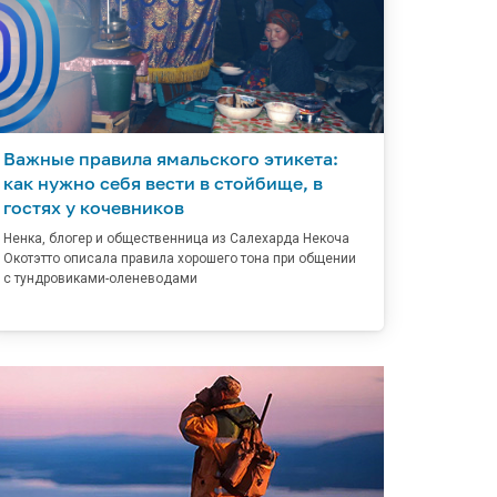
Важные правила ямальского этикета:
как нужно себя вести в стойбище, в
гостях у кочевников
Ненка, блогер и общественница из Салехарда Некоча
Окотэтто описала правила хорошего тона при общении
с тундровиками-оленеводами