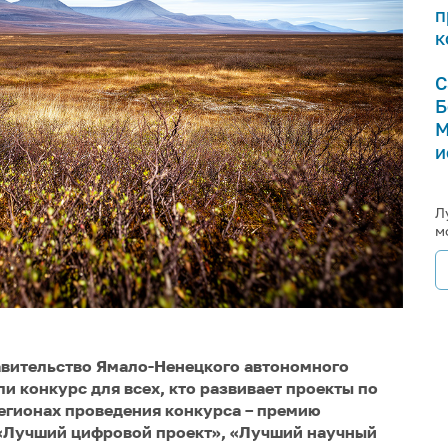
п
к
С
Б
М
и
Л
м
авительство Ямало-Ненецкого автономного
и конкурс для всех, кто развивает проекты по
егионах проведения конкурса – премию
 «Лучший цифровой проект», «Лучший научный