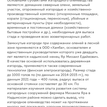
Основными субъектами изгородного оленеводства
являются: домашние северные олени, земельный
участок, огороженный изгородью и хозяйственно-
производственный комплекс (откормочные площадки,
корали (стационарные, переносные), убойные и
ветеринарные пункты (при необходимости),
временные и постоянные домики (хозяйственно-
бытовые постройки и др.), необходимые для выпаса
стада и проведения всех зооветеринарных работ.
Замкнутые изгороди при содержании оленей в лесной
зоне применяются в ООО «Хамба», основателем и
единственным руководителем которого уже двадцать
лет является надымский ненец Яр Михаил Едайеович.
В качестве основной использовалась деревянная
изгородь, применяются также современные
технологии (финская элетроизгородь). Размер стада
до 1000 голов по (по данным на 2014-2015 гг.), по
данным 2021 года -- 400 голов, радиус выпаса от
основной стоянки составляет до 30 км. По
материалам изучения опыта развития системы
изгородных сооружений фермера Михаила Яра в
Надымском районе можно сделать вывод, что
изгородное оленеводство может на протяжении
многих лет показывать хорошие производственные