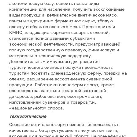
экономическую базу, освоить новые виды
компетенций для населения, получить эксклюзивные
виды продукции: деликатесное диетическое мясо,
панты и эндокринно-ферментное сырье, тёплую
одежду и обувь из оленьего меха. Представители
КМНС, владеющие фермами северных оленей,
становятся полноправными субъектами
экономической деятельности, предусматривающей
полную государственную правовую, финансовую и
материально-техническую поддержку.
Дополнительным импульсом для развития
туристического бизнеса послужит возможность
туристам посетить оленеводческую ферму, поездки на
оленях, расширение ассортимента сувенирной
продукции. Работники оленеферм смогут, кроме
оленеводства, заняться товарной заготовкой
дикоросов, рыболовством, охотпромыслом,
изготовлением сувениров и товаров т.н.
«национального» спроса.
Технологические
Создание сети оленеферм позволит использовать в
качестве пастбищ пустующие ныне участки тайги,
включив их в экономический оборот. На оленефермах