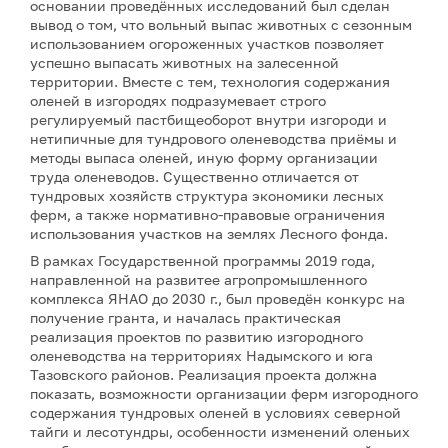
основании проведённых исследований был сделан
вывод о том, что вольный выпас животных с сезонным
использованием огороженных участков позволяет
успешно выпасать животных на залесенной
территории. Вместе с тем, технология содержания
оленей в изгородях подразумевает строго
регулируемый пастбищеоборот внутри изгороди и
нетипичные для тундрового оленеводства приёмы и
методы выпаса оленей, иную форму организации
труда оленеводов. Существенно отличается от
тундровых хозяйств структура экономики лесных
ферм, а также нормативно-правовые ограничения
использования участков на землях Лесного фонда.
В рамках Государственной программы 2019 года,
направленной на развитее агропромышленного
комплекса ЯНАО до 2030 г., был проведён конкурс на
получение гранта, и началась практическая
реализация проектов по развитию изгородного
оленеводства на территориях Надымского и юга
Тазовского районов. Реализация проекта должна
показать, возможности организации ферм изгородного
содержания тундровых оленей в условиях северной
тайги и лесотундры, особенности изменений оленьих