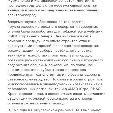
Мурманской и Магаданской областей, Якутии. В
последние годы делаются небезуспешные попытки
внедрить в загонное содержание северных оленей
электроизгородь.
Впервые научно-обоснованная технология
круглогодового изгородного содержания северных
оленей была разработана для таёжной зоны учёными
НИИСХ Крайнего Севера. Она включала в себя
описание предыдущего опыта строительства и
эксплуатации изгородей в северном оленеводстве,
рекомендации по выбору пастбищного участка,
технику и технологию строительства изгороди,
организационно-технологическую схему изгородного
содержания оленей. К сожалению, по причинам
экономического и субъективного характера
предложенная технология так и не была внедрена в
северное оленеводство. Но сами изгороди строились
и использовались в оленеводческих хозяйствах как в
перечисленных регионах, так и в ХМАО-Югре, ЯНАО,
Красноярском крае, в основном для защиты домашних
стад от диких оленей, браконьерства и отколов
оленей в летне-осенний период.
В 1975 году в Приуральском районе ЯНАО был начат