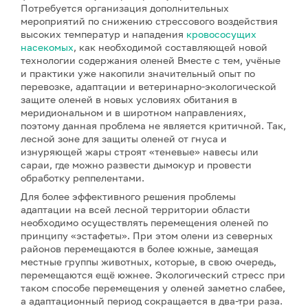
Потребуется организация дополнительных
мероприятий по снижению стрессового воздействия
высоких температур и нападения
кровососущих
насекомых
, как необходимой составляющей новой
технологии содержания оленей Вместе с тем, учёные
и практики уже накопили значительный опыт по
перевозке, адаптации и ветеринарно-экологической
защите оленей в новых условиях обитания в
меридиональном и в широтном направлениях,
поэтому данная проблема не является критичной. Так,
лесной зоне для защиты оленей от гнуса и
изнуряющей жары строят «теневые» навесы или
сараи, где можно развести дымокур и провести
обработку реппелентами.
Для более эффективного решения проблемы
адаптации на всей лесной территории области
необходимо осуществлять перемещения оленей по
принципу «эстафеты». При этом олени из северных
районов перемещаются в более южные, замещая
местные группы животных, которые, в свою очередь,
перемещаются ещё южнее. Экологический стресс при
таком способе перемещения у оленей заметно слабее,
а адаптационный период сокращается в два-три раза.