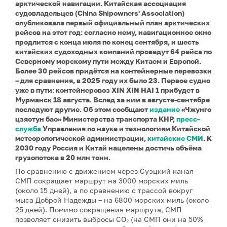
арктической навигации. Китайская ассоциация
судовладельцев (China Shipowners' Association)
опубликовала первый официальный план арктических
рейсов на этот год: согласно нему, навигационное окно
продлится с конца июля по конец сентября, и шесть
китайских судоходных компаний проведут 64 рейса по
Северному морскому пути между Китаем и Европой.
Более 30 рейсов придётся на контейнерные перевозки
– для сравнения, в 2025 году их было 23. Первое судно
уже в пути: контейнеровоз XIN XIN HAI 1 прибудет в
Мурманск 18 августа. Вслед за ним в августе-сентябре
последуют другие. Об этом сообщают
издание
«Чжунго
цзяотун бао» Министерства транспорта КНР,
пресс-
служба
Управления по науке и технологиям Китайской
метеорологической администрации,
китайские СМИ
. К
2030 году Россия и Китай нацелены достичь объёма
грузопотока в 20 млн тонн.
По сравнению с движением через Суэцкий канал
СМП сокращает маршрут на 3000 морских миль
(около 15 дней), а по сравнению с трассой вокруг
мыса Доброй Надежды – на 6800 морских миль (около
25 дней). Помимо сокращения маршрута, СМП
позволяет снизить выбросы CO₂ (на СМП они на 50%