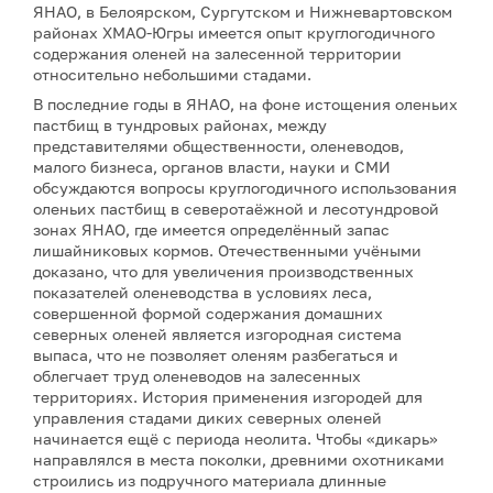
ЯНАО, в Белоярском, Сургутском и Нижневартовском
районах ХМАО-Югры имеется опыт круглогодичного
содержания оленей на залесенной территории
относительно небольшими стадами.
В последние годы в ЯНАО, на фоне истощения оленьих
пастбищ в тундровых районах, между
представителями общественности, оленеводов,
малого бизнеса, органов власти, науки и СМИ
обсуждаются вопросы круглогодичного использования
оленьих пастбищ в северотаёжной и лесотундровой
зонах ЯНАО, где имеется определённый запас
лишайниковых кормов. Отечественными учёными
доказано, что для увеличения производственных
показателей оленеводства в условиях леса,
совершенной формой содержания домашних
северных оленей является изгородная система
выпаса, что не позволяет оленям разбегаться и
облегчает труд оленеводов на залесенных
территориях. История применения изгородей для
управления стадами диких северных оленей
начинается ещё с периода неолита. Чтобы «дикарь»
направлялся в места поколки, древними охотниками
строились из подручного материала длинные