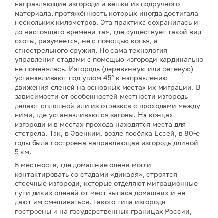
направляющие изгороди и вешки из подручного
материала, протяжённость которых иногда достигала
нескольких километров. Эта практика сохранилась и
до настоящего времени там, где существует такой вид
охоты, разумеется, не с помощью копья, а
огнестрельного оружия. Но сама технология
управления стадами с помощью изгороди кардинально
не поменялась. Изгородь (деревянную или сетевую)
устанавливают под углом 45° к направлению
движения оленей на основных местах их миграции. В
зависимости от особенностей местности изгородь
делают сплошной или из отрезков с проходами между
ними, где устанавливаются загоны. На концах
изгороди и в местах прохода находятся места для
отстрела. Так, в Эвенкии, возле посёлка Ессей, в 80-е
годы была построена направляющая изгородь длиной
5 км.
В местности, где домашние олени могли
контактировать со стадами «дикаря», строятся
отсечные изгороди, которые отделяют миграционные
пути диких оленей от мест выпаса домашних и не
дают им смешиваться. Такого типа изгороди
построены и на государственных границах России,