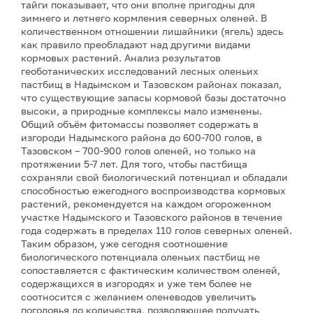
тайги показывает, что они вполне пригодны для
зимнего и летнего кормления северных оленей. В
количественном отношении лишайники (ягель) здесь
как правило преобладают над другими видами
кормовых растений. Анализ результатов
геоботанических исследований лесных оленьих
пастбищ в Надымском и Тазовском районах показал,
что существующие запасы кормовой базы достаточно
высоки, а природные комплексы мало изменены.
Общий объём фитомассы позволяет содержать в
изгороди Надымского района до 600-700 голов, в
Тазовском – 700-900 голов оленей, но только на
протяжении 5-7 лет. Для того, чтобы пастбища
сохраняли свой биологический потенциал и обладали
способностью ежегодного воспроизводства кормовых
растений, рекомендуется на каждом огороженном
участке Надымского и Тазовского районов в течение
года содержать в пределах 110 голов северных оленей.
Таким образом, уже сегодня соотношение
биологического потенциала оленьих пастбищ не
сопоставляется с фактическим количеством оленей,
содержащихся в изгородях и уже тем более не
соотносится с желанием оленеводов увеличить
поголовья до количества, позволяющее получать