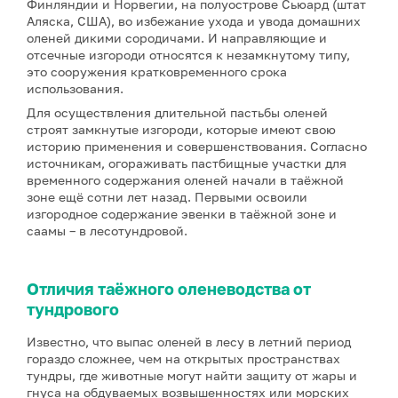
Финляндии и Норвегии, на полуострове Сьюард (штат
Аляска, США), во избежание ухода и увода домашних
оленей дикими сородичами. И направляющие и
отсечные изгороди относятся к незамкнутому типу,
это сооружения кратковременного срока
использования.
Для осуществления длительной пастьбы оленей
строят замкнутые изгороди, которые имеют свою
историю применения и совершенствования. Согласно
источникам, огораживать пастбищные участки для
временного содержания оленей начали в таёжной
зоне ещё сотни лет назад. Первыми освоили
изгородное содержание эвенки в таёжной зоне и
саамы – в лесотундровой.
Отличия таёжного оленеводства от
тундрового
Известно, что выпас оленей в лесу в летний период
гораздо сложнее, чем на открытых пространствах
тундры, где животные могут найти защиту от жары и
гнуса на обдуваемых возвышенностях или морских