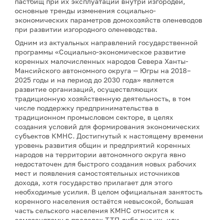
пастбищ при их эксплуатации внутри изгородей,
основные тренды изменения социально-
экономических параметров домохозяйств оленеводов
при развитии изгородного оленеводства.
Одним из актуальных направлений государственной
программы «Социально-экономическое развитие
коренных малочисленных народов Севера Ханты-
Мансийского автономного округа — Югры на 2018–
2025 годы и на период до 2030 года» является
развитие организаций, осуществляющих
традиционную хозяйственную деятельность, в том
числе поддержку предпринимательства в
традиционном промысловом секторе, в целях
создания условий для формирования экономических
субъектов КМНС. Достигнутый к настоящему времени
уровень развития общин и предприятий коренных
народов на территории автономного округа явно
недостаточен для быстрого создания новых рабочих
мест и появления самостоятельных источников
дохода, хотя государство прилагает для этого
необходимые усилия. В целом официальная занятость
коренного населения остаётся невысокой, большая
часть сельского населения КМНС относится к
самозанятому в пределах ТТП либо вне их, или