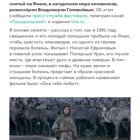
снятый на Ямале, в загадочном мире кочевников,
режиссёром Владимиром Головнёвым
. Об этом
сообщили
пресс-служба фестиваля
, телеграм-канал
«Приуральский»
и издание
Ura.ru
.
В основе сюжета – рассказ о том, как в 1991 году
священник и его молодой помощник прибыли на Ямал,
чтобы крестить оленеводов, но одного из героев
поразила болезнь. Фильм с Никитой Ефремовым
в главной роли показывает Полярный Урал, его глухие
места, где властвуют духи и древние поверья. В том –
ином – мире оживают мифы. На краю земли и
страшная болезнь предстает в образе красивой
женщины. В процессе съёмок рабочим названием
фильма было: «Она тебя любит».