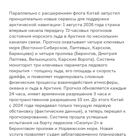
Параллельно с расширением флота Китай запустил
принципиально новые сервисы для поддержки
арктической навигации: 1 августа 2026 года страна
впервые начала передачу 72-часовых прогнозов
состояния морского льда в Арктике по нескольким
каналам связи. Прогноз охватывает четыре ключевых
моря (Восточно-Сибирское, Лаптевых, Карское,
Баренцево) и четыре пролива (Берингов, Дмитрия
Лаптева, Вилькицкого, Карские Ворота). Система
мониторит три ключевых параметра ледового
покрытия – толщину льда, его площадь и скорость
дрейфа, и позволяет моделировать сложные
физические процессы взаимодействия атмосферы,
океана и льда в Арктике. Прогноз обновляется каждые
24 часа, имеет временное разрешение 3 часа и
пространственное разрешение 10 км. До этого Китай
с 2024 года передавал только текущую ледовую
обстановку (фактические данные), а теперь перешел к
прогнозированию. Система прошла успешные
испытания на борту ледокола «Сюэлун-2» в
Беринговом проливе и Норвежском море. Новая
услуга позволяет судам заблаговременно планировать