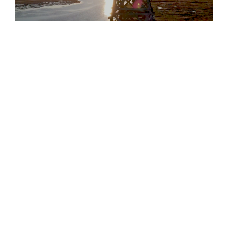
Маяк на острове Белый. Скриншот видео.
Источник: rgo.ru
Маяки и люди
34% пользователей рассказали, что хотят узнать
больше о маяке на острове Белый
в ЯНАО – его еще
называют «Эйфелевой башней Российского
Заполярья»: он представляет собой построенную в
1934-36 годах ажурную деревянную конструкцию
сложного «плетения». Остров Белый, отделённый от
полуострова Ямал проливом Малыгина, расположен в
Карском море и является самой северной
территорией ЯНАО. Высота маяка – 36 м, дальность
видимости – 16 миль. Карточка этого навигационного
объекта с подробным описанием есть
на странице
РГО
.