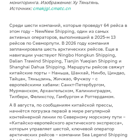
мониторинга. Изображение: Ху Тяньтянь.
Источник:
cmakjgl.cmatc.cn
Среди шести компаний, которые проведут 64 рейса в
этом году – NewNew Shipping, один из самых
активных операторов, выполнивший в 2025-м 13
рейсов по Севморпути. В 2026 году компания
запланировала шесть арктических рейсов. Еще в
навигации участвуют Ningbo Hongkun Shipping,
Dalian Trawind Shipping, Tianjin Yueqian Shipping и
Shanghai Dahua Shipping. Маршруты рейсов свяжут
китайские порты – Наньша, Шанхай, Нинбо, Циндао,
Тайцан, Тяньцзинь, Жичжао, Фучжоу – с
европейскими хабами: Санкт-Петербургом,
Мурманском, Архангельском, Калининградом,
Тилбери, Феликстоу, Гамбургом и Роттердамом.
А 8 августа, по сообщениям китайской прессы,
начнётся погрузка первой в мире регулярной
контейнерной линии по Северному морскому пути –
«Китайско-европейского арктического экспресса»,
которым управляет шестой, ключевой оператор
арктических рейсов – компании Sea Legend Shipping