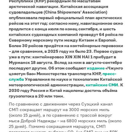
Республики (КНР) рекордным по масштабам
арктической навигации. Китайская ассоциация
судовладельцев (China Shipowners' Association)
опубликовала первый официальный план арктических
рейсов на этот год: согласно нему, навигационное окно
продлится с конца июля по конец сентября, и шесть
китайских судоходных компаний проведут 64 рейса по
Северному морскому пути между Китаем и Европой.
Более 30 рейсов придётся на контейнерные перевозки
– для сравнения, в 2025 году их было 23. Первое судно
уже в пути: контейнеровоз XIN XIN HAI 1 прибудет в
Мурманск 18 августа. Вслед за ним в августе-сентябре
последуют другие. Об этом сообщают
издание
«Чжунго
цзяотун бао» Министерства транспорта КНР,
пресс-
служба
Управления по науке и технологиям Китайской
метеорологической администрации,
китайские СМИ
. К
2030 году Россия и Китай нацелены достичь объёма
грузопотока в 20 млн тонн.
По сравнению с движением через Суэцкий канал
СМП сокращает маршрут на 3000 морских миль
(около 15 дней), а по сравнению с трассой вокруг
мыса Доброй Надежды – на 6800 морских миль (около
25 дней). Помимо сокращения маршрута, СМП
позволяет снизить выбросы CO₂ (на СМП они на 50%