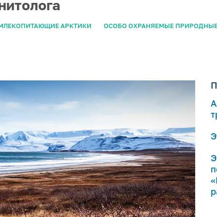
рнитолога
МЛЕКОПИТАЮЩИЕ АРКТИКИ
ОСОБО ОХРАНЯЕМЫЕ ПРИРОДНЫЕ
П
А
т
Э
Э
п
«
р