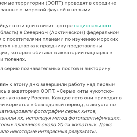
яемые территории (ООПТ) проводят в середине
язанные с морской фауной и новыми
дут в эти дни в визит-центре
национального
область) в Северном (Арктическом) федеральном
я с посетителями планами по изучению морских
етях нацпарка к празднику представлены
их, которые обитают в акватории нацпарка в
 и тюленях.
л серию познавательных постов и викторину
ля»
к этому дню завершили работу над первым
ись в акваториях ООПТ. «Серые киты чукотско-
сную книгу России. Каждое лето они приходят в
ни кормятся в безледовый период, с августа по
атизировали фотографии серых китов,
авнили их, используя метод фотоидентификации.
товых плавников около 20-ти животных. Даже
ало некоторые интересные результаты.