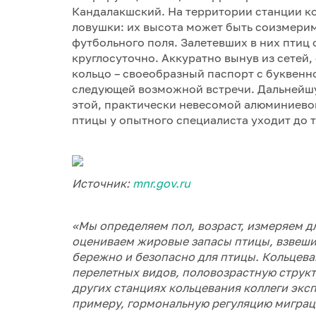
Кандалакшский. На территории станции к
ловушки: их высота может быть соизмерим
футбольного поля. Залетевших в них птиц 
круглосуточно. Аккуратно вынув из сетей
кольцо – своеобразный паспорт с буквен
следующей возможной встречи. Дальнейшу
этой, практически невесомой алюминиевой
птицы у опытного специалиста уходит до т
Источник:
mnr.gov.ru
«Мы определяем пол, возраст, измеряем дл
оцениваем жировые запасы птицы, взвеши
бережно и безопасно для птицы. Кольцева
перелетных видов, половозрастную структ
других станциях кольцевания коллеги экс
примеру, гормональную регуляцию миграц