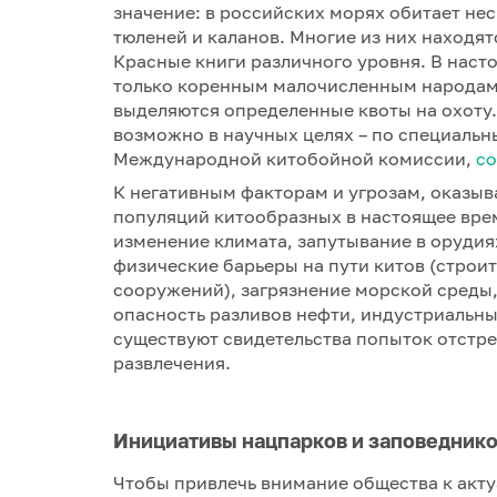
значение: в российских морях обитает нес
тюленей и каланов. Многие из них находят
Красные книги различного уровня. В наст
только коренным малочисленным народам 
выделяются определенные квоты на охоту.
возможно в научных целях – по специаль
Международной китобойной комиссии,
с
К негативным факторам и угрозам, оказы
популяций китообразных в настоящее врем
изменение климата, запутывание в орудия
физические барьеры на пути китов (строи
сооружений), загрязнение морской среды,
опасность разливов нефти, индустриальн
существуют свидетельства попыток отстре
развлечения.
Инициативы нацпарков и заповедников
Чтобы привлечь внимание общества к акт