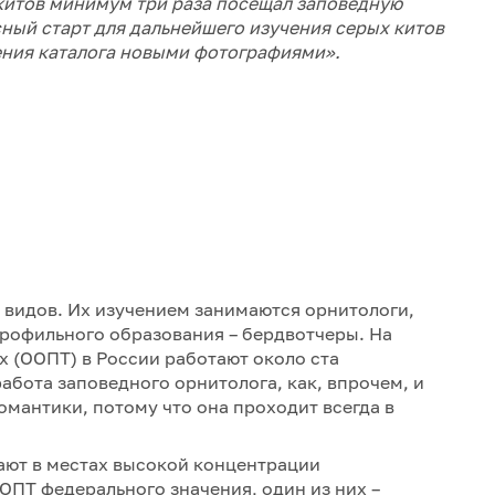
 китов минимум три раза посещал заповедную
сный старт для дальнейшего изучения серых китов
ения каталога новыми фотографиями».
 видов. Их изучением занимаются орнитологи,
профильного образования – бердвотчеры. На
 (ООПТ) в России работают около ста
 работа заповедного орнитолога, как, впрочем, и
омантики, потому что она проходит всегда в
ают в местах высокой концентрации
ПТ федерального значения, один из них –