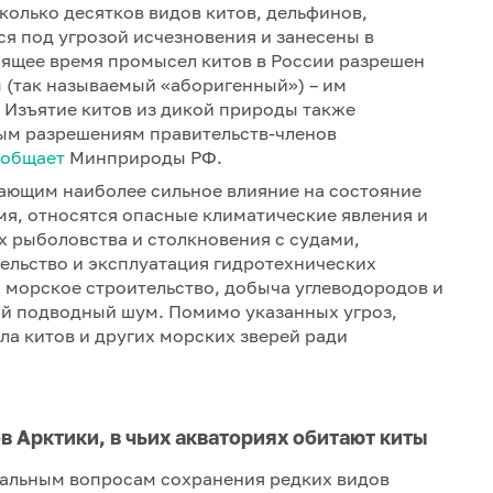
колько десятков видов китов, дельфинов,
ся под угрозой исчезновения и занесены в
оящее время промысел китов в России разрешен
(так называемый «аборигенный») – им
 Изъятие китов из дикой природы также
ным разрешениям правительств-членов
ообщает
Минприроды РФ.
вающим наиболее сильное влияние на состояние
я, относятся опасные климатические явления и
х рыболовства и столкновения с судами,
тельство и эксплуатация гидротехнических
 морское строительство, добыча углеводородов и
ый подводный шум. Помимо указанных угроз,
ла китов и других морских зверей ради
 Арктики, в чьих акваториях обитают киты
уальным вопросам сохранения редких видов