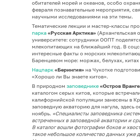
обитателей морей и океанов, особо охран
февраля познавательные мероприятия, св
научными исследованиями на эти темы.
Тематические лекции и мастер-классы прой
парка
«Русская Арктика»
(Архангельская 
университете: сотрудники ООПТ поделятс
млекопитающих на ближайший год. В соцс
интересные факты о морских млекопитающ
Баренцевом море: моржах, белухах, китах
Нацпарк
«Берингия»
на Чукотке подготови
«Хорошо ли Вы знаете китов».
В природном
заповеднике
«Остров Вранге
каталогом серых китов, которые встречал
калифорнийской популяции занесены в Кра
заповедную акваторию для нагула, здесь о
ноябрь.
«
Специалисты заповедника систем
встреченных в заповедной акватории и ср
В каталог вошли фотографии боков и хвос
такое небольшое количество данных уже д