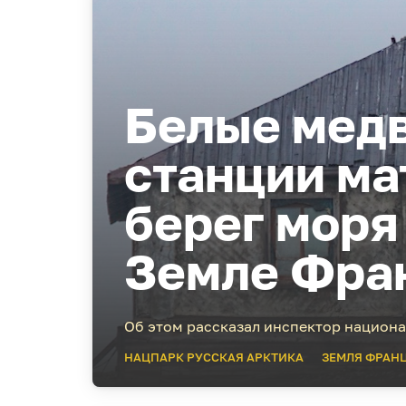
Белые медв
станции мат
берег моря 
Земле Фра
Об этом рассказал инспектор национа
НАЦПАРК РУССКАЯ АРКТИКА
ЗЕМЛЯ ФРАН