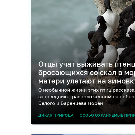
Отцы учат выживать птенц
бросающихся со скал в мор
матери улетают на зимовк
О необычной жизни этих птиц рассказ
заповеднике, расположенном на побер
Белого и Баренцева морей
ДИКАЯ ПРИРОДА
ОСОБО ОХРАНЯЕМЫЕ ПРИ