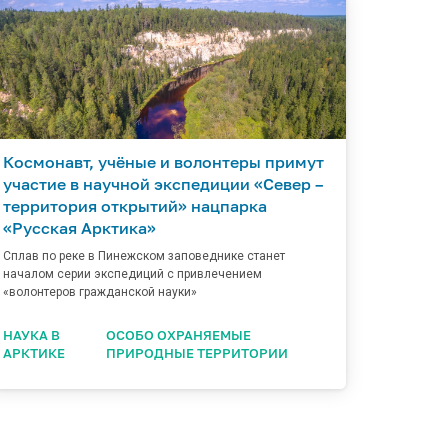
Космонавт, учёные и волонтеры примут
участие в научной экспедиции «Север –
территория открытий» нацпарка
«Русская Арктика»
Сплав по реке в Пинежском заповеднике станет
началом серии экспедиций с привлечением
«волонтеров гражданской науки»
НАУКА В
ОСОБО ОХРАНЯЕМЫЕ
АРКТИКЕ
ПРИРОДНЫЕ ТЕРРИТОРИИ