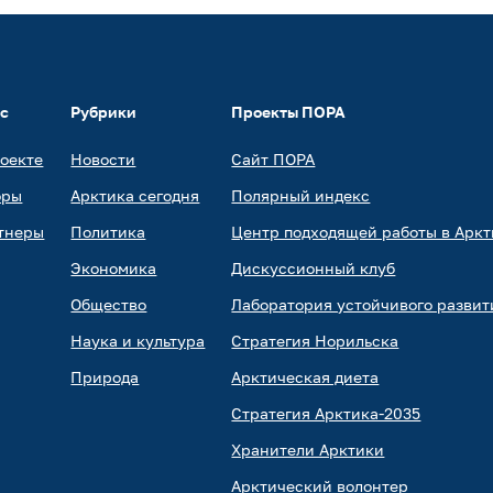
ас
Рубрики
Проекты ПОРА
роекте
Новости
Сайт ПОРА
оры
Арктика сегодня
Полярный индекс
тнеры
Политика
Центр подходящей работы в Аркт
Экономика
Дискуссионный клуб
Общество
Лаборатория устойчивого развит
Наука и культура
Стратегия Норильска
Природа
Арктическая диета
Стратегия Арктика-2035
Хранители Арктики
Арктический волонтер