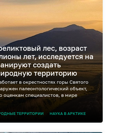
еликтовый лес, возраст
лионы лет, исследуется на
ланируют создать
риродную территорию
аботает в окрестностях горы Святого
наружен палеонтологический объект,
о оценкам специалистов, в мире
РОДНЫЕ ТЕРРИТОРИИ
НАУКА В АРКТИКЕ