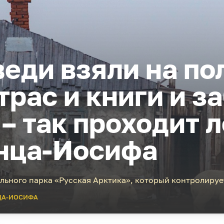
еди взяли на по
рас и книги и з
– так проходит л
нца-Иосифа
льного парка «Русская Арктика», который контролиру
ЦА-ИОСИФА