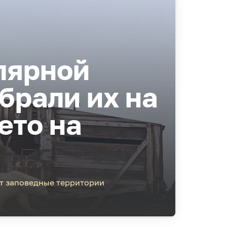
лярной
абрали их на
ето на
ет заповедные территории