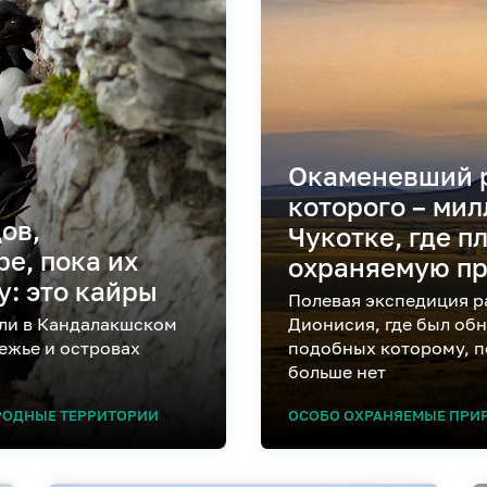
Окаменевший р
которого – мил
ов,
Чукотке, где п
е, пока их
охраняемую п
у: это кайры
Полевая экспедиция р
али в Кандалакшском
Дионисия, где был об
ежье и островах
подобных которому, п
больше нет
РОДНЫЕ ТЕРРИТОРИИ
ОСОБО ОХРАНЯЕМЫЕ ПРИ