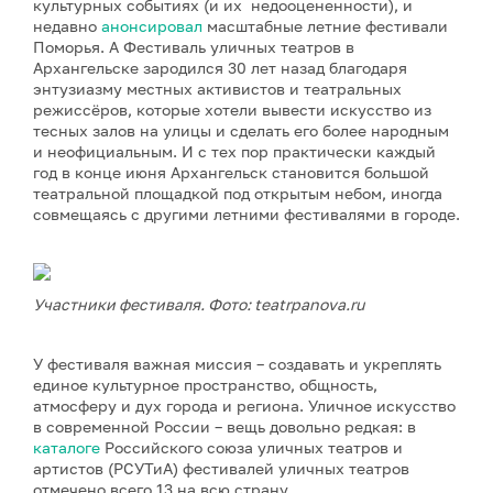
культурных событиях (и их недооцененности), и
недавно
анонсировал
масштабные летние фестивали
Поморья. А Фестиваль уличных театров в
Архангельске зародился 30 лет назад благодаря
энтузиазму местных активистов и театральных
режиссёров, которые хотели вывести искусство из
тесных залов на улицы и сделать его более народным
и неофициальным. И с тех пор практически каждый
год в конце июня Архангельск становится большой
театральной площадкой под открытым небом, иногда
совмещаясь с другими летними фестивалями в городе.
Участники фестиваля. Фото: teatrpanova.ru
У фестиваля важная миссия – создавать и укреплять
единое культурное пространство, общность,
атмосферу и дух города и региона. Уличное искусство
в современной России – вещь довольно редкая: в
каталоге
Российского союза уличных театров и
артистов (РСУТиА) фестивалей уличных театров
отмечено всего 13 на всю страну.