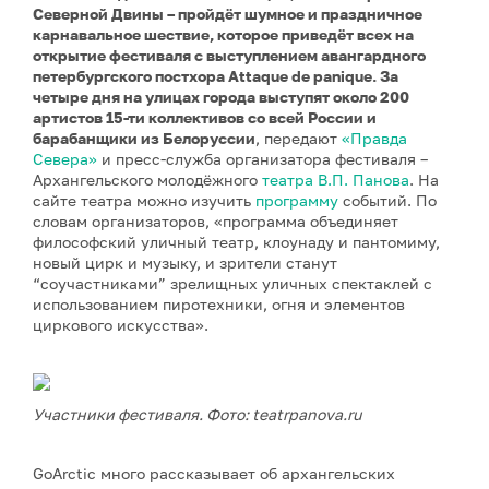
Северной Двины – пройдёт шумное и праздничное
карнавальное шествие, которое приведёт всех на
открытие фестиваля с выступлением авангардного
петербургского постхора Attaque de panique. За
четыре дня на улицах города выступят около 200
артистов 15-ти коллективов со всей России и
барабанщики из Белоруссии
, передают
«Правда
Севера»
и пресс-служба организатора фестиваля –
Архангельского молодёжного
театра В.П. Панова
. На
сайте театра можно изучить
программу
событий. По
словам организаторов, «программа объединяет
философский уличный театр, клоунаду и пантомиму,
новый цирк и музыку, и зрители станут
“соучастниками” зрелищных уличных спектаклей с
использованием пиротехники, огня и элементов
циркового искусства».
Участники фестиваля. Фото: teatrpanova.ru
GoArctic много рассказывает об архангельских