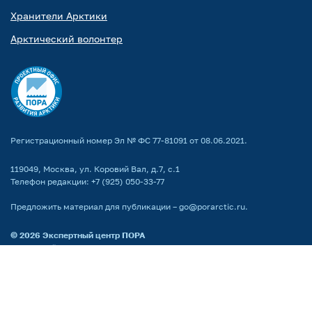
Хранители Арктики
Арктический волонтер
Регистрационный номер Эл № ФС 77-81091 от 08.06.2021.
119049, Москва, ул. Коровий Вал, д.7, с.1
Телефон редакции:
+7 (925) 050-33-77
Предложить материал для публикации –
go@porarctic.ru
.
© 2026
Экспертный центр ПОРА
Проектный офис развития Арктики создан для поддержки проектов
развития Арктической зоны РФ. Мы реализуем программы по всей
территории Арктики, поддерживаем молодых ученых
и распространяем информацию о Крайнем Севере среди широкой
аудитории.