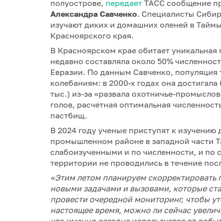
полуострове,
передает
ТАСС сообщение пр
Александра Савченко
. Специалисты Сибир
изучают диких и домашних оленей в Тайм
Красноярского края.
В Красноярском крае обитает уникальная 
недавно составляла около 50% численност
Евразии. По данным Савченко, популяция
колебаниям: в 2000-х годах она достигала
тыс.) из-за «развала охотничье-промыслов
голов, расчетная оптимальная численность
пастбищ.
В 2024 году ученые приступят к изучению
промышленном районе в западной части Т
слабоизученными и по численности, и по 
территории не проводились в течение посл
«Этим летом планируем скорректировать п
новыми задачами и вызовами, которые ст
провести очередной мониторинг, чтобы ут
настоящее время, можно ли сейчас увелич
что именно сегодня используется от добыт