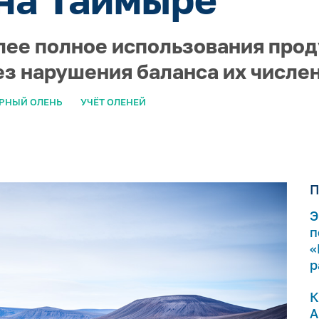
лее полное использования прод
ез нарушения баланса их числе
РНЫЙ ОЛЕНЬ
УЧЁТ ОЛЕНЕЙ
П
Э
п
«
р
К
А