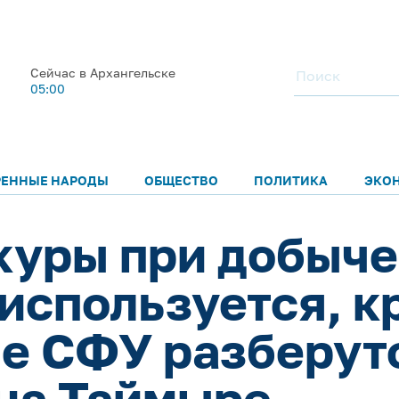
Сейчас в Архангельске
05:00
РЕННЫЕ НАРОДЫ
ОБЩЕСТВО
ПОЛИТИКА
ЭКО
куры при добыче
используется, к
е СФУ разберутс
на Таймыре