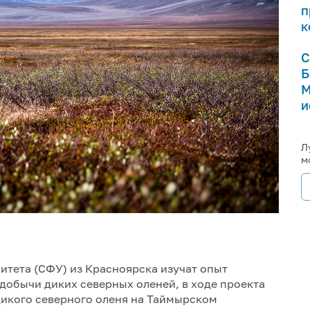
п
к
С
Б
М
и
Л
м
итета (СФУ) из Красноярска изучат опыт
добычи диких северных оленей, в ходе проекта
икого северного оленя на Таймырском