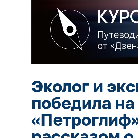
Эколог и эк
победила на
«Петроглиф»
рассказом о