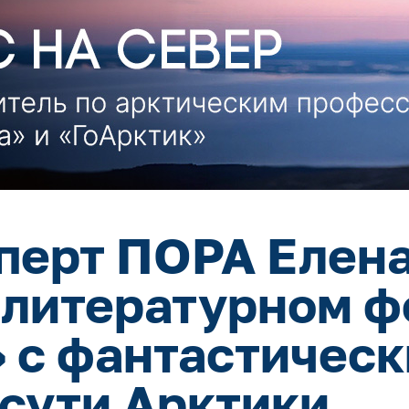
сперт ПОРА Елен
 литературном ф
 с фантастичес
 сути Арктики