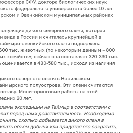
офессора СФУ, доктора биологических наук
ского федерального университета более 10 лет
ырском и Эвенкийском муниципальных районах
популяция дикого северного оленя, которая
и вида в России и считалась крупнейшей в
 таймыро-эвенкийского оленя подвержена
 600 тыс. животных (по некоторым данным – 800
ых хозяйств»; сейчас она составляет 320-330 тыс.
 оценивается в 480-580 тыс., исходя из наличия
 дикого северного оленя в Норильском
аймырского полуострова. Эти олени считаются
составу. Мониторинговые работы на этой
едних 20 лет.
ланы экспедиции на Таймыр в соответствии с
авит перед нами действительность. Необходимо
очнить, сколько добывается дикого оленя в
ивать объем добычи или придется его сократить,
ых оленей – только рога и мясо? Куда идут оленьи