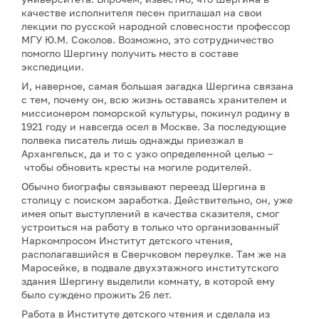
качестве исполнителя песен приглашал на свои
лекции по русской народной словесности профессор
МГУ Ю.М. Соколов. Возможно, это сотрудничество
помогло Шергину получить место в составе
экспедиции.
И, наверное, самая большая загадка Шергина связана
с тем, почему он, всю жизнь оставаясь хранителем и
миссионером поморской культуры, покинул родину в
1921 году и навсегда осел в Москве. За последующие
полвека писатель лишь однажды приезжал в
Архангельск, да и то с узко определенной целью –
чтобы обновить кресты на могиле родителей.
Обычно биографы связывают переезд Шергина в
столицу с поиском заработка. Действительно, он, уже
имея опыт выступлений в качества сказителя, смог
устроиться на работу в только что организованный̆
Наркомпросом Институт детского чтения,
располагавшийся в Сверчковом переулке. Там же на
Маросейке, в подвале двухэтажного институтского
здания Шергину выделили комнату, в которой ему
было суждено прожить 26 лет.
Работа в Институте детского чтения и сделала из