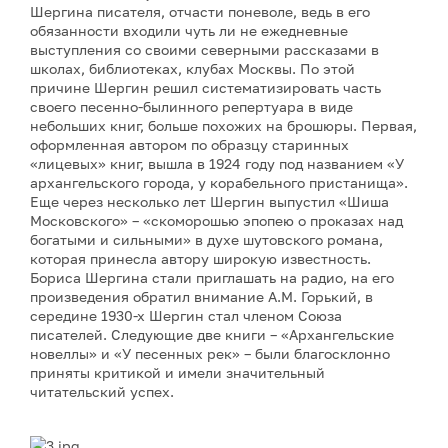
Шергина писателя, отчасти поневоле, ведь в его
обязанности входили чуть ли не ежедневные
выступления со своими северными рассказами в
школах, библиотеках, клубах Москвы. По этой
причине Шергин решил систематизировать часть
своего песенно-былинного репертуара в виде
небольших книг, больше похожих на брошюры. Первая,
оформленная автором по образцу старинных
«лицевых» книг, вышла в 1924 году под названием «У
архангельского города, у корабельного пристанища».
Еще через несколько лет Шергин выпустил «Шиша
Московского» – «скоморошью эпопею о проказах над
богатыми и сильными» в духе шутовского романа,
которая принесла автору широкую известность.
Бориса Шергина стали приглашать на радио, на его
произведения обратил внимание А.М. Горький, в
середине 1930-х Шергин стал членом Союза
писателей. Следующие две книги – «Архангельские
новеллы» и «У песенных рек» – были благосклонно
приняты критикой и имели значительный
читательский успех.