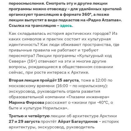
переосмысления. Смотреть эту и другие лекции
программы можно отовсюду – для удалённых зрителей
организуют трансляцию в формате 360°, а позже
лекции выпустят в виде подкастов на «Радио Arzamas».
Ссылка на трансляцию –
здесь
.
Как складывалась история арктических городов? Из
каких символов и практик состоит их культурная
идентичность? Как люди обживают пространства, где
привычные правила не работают и требуют
пересмотра? Лекции программы «Культурный код
Севера» (16+) отвечают на эти и многие другие
вопросы, рождающиеся в общественном сознании
сейчас, при росте интереса к Арктике.
Вторая лекция
пройдёт 15 августа
, тоже в 12:00 по
московскому времени (16:00 – по норильскому):
экскурсовод, руководитель отдела развития
образовательной компании «Глазами инженера»
Марина Фирсова
расскажет о «жизни при -40°C, о
быте и культуре Норильска».
Третью и четвёртую
лекции об архитектуре Арктики
27 и 29 августа
прочтёт
Айрат Багаутдинов
– историк
архитектуры, экскурсовод, руководитель