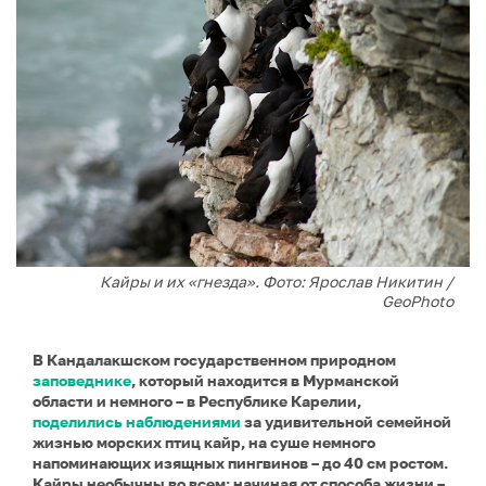
Кайры и их «гнезда». Фото: Ярослав Никитин /
GeoPhoto
В Кандалакшском государственном природном
заповеднике
, который находится в Мурманской
области и немного – в Республике Карелии,
поделились наблюдениями
за удивительной семейной
жизнью морских птиц кайр, на суше немного
напоминающих изящных пингвинов – до 40 см ростом.
Кайры необычны во всем: начиная от способа жизни –