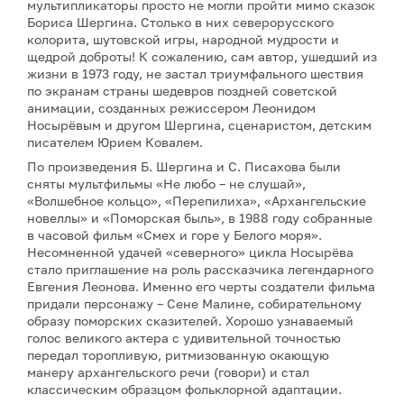
мультипликаторы просто не могли пройти мимо сказок
Бориса Шергина. Столько в них северорусского
колорита, шутовской игры, народной мудрости и
щедрой доброты! К сожалению, сам автор, ушедший из
жизни в 1973 году, не застал триумфального шествия
по экранам страны шедевров поздней советской
анимации, созданных режиссером Леонидом
Носырёвым и другом Шергина, сценаристом, детским
писателем Юрием Ковалем.
По произведения Б. Шергина и С. Писахова были
сняты мультфильмы «Не любо – не слушай»,
«Волшебное кольцо», «Перепилиха», «Архангельские
новеллы» и «Поморская быль», в 1988 году собранные
в часовой фильм «Смех и горе у Белого моря».
Несомненной удачей «северного» цикла Носырёва
стало приглашение на роль рассказчика легендарного
Евгения Леонова. Именно его черты создатели фильма
придали персонажу – Сене Малине, собирательному
образу поморских сказителей. Хорошо узнаваемый
голос великого актера с удивительной точностью
передал торопливую, ритмизованную окающую
манеру архангельского речи (говори) и стал
классическим образцом фольклорной адаптации.