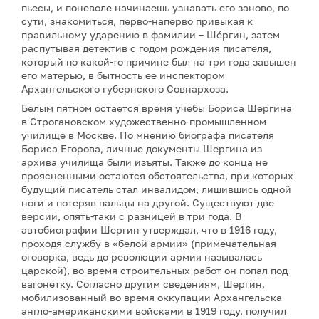
пьесы, и поневоле начинаешь узнавать его заново, по
сути, знакомиться, перво-наперво привыкая к
правильному ударению в фамилии – Шéргин, затем
распутывая детектив с годом рождения писателя,
который по какой-то причине был на три года завышен
его матерью, в бытность ее инспектором
Архангельского губернского Совнархоза.
Белым пятном остается время учебы Бориса Шергина
в Строгановском художественно-промышленном
училище в Москве. По мнению биографа писателя
Бориса Егорова, личные документы Шергина из
архива училища были изъяты. Также до конца не
проясненными остаются обстоятельства, при которых
будущий писатель стал инвалидом, лишившись одной
ноги и потеряв пальцы на другой. Существуют две
версии, опять-таки с разницей в три года. В
автобиографии Шергин утверждал, что в 1916 году,
проходя службу в «белой армии» (примечательная
оговорка, ведь до революции армия называлась
царской), во время строительных работ он попал под
вагонетку. Согласно другим сведениям, Шергин,
мобилизованный во время оккупации Архангельска
англо-американскими войсками в 1919 году, получил