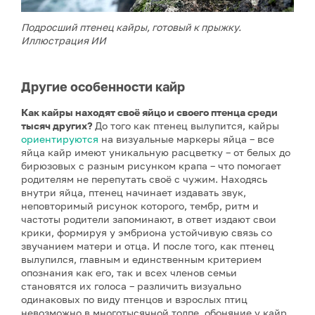
Подросший птенец кайры, готовый к прыжку.
Иллюстрация ИИ
Другие особенности кайр
Как кайры находят своё яйцо и своего птенца среди
тысяч других?
До того как птенец вылупится, кайры
ориентируются
на визуальные маркеры яйца – все
яйца кайр имеют уникальную расцветку – от белых до
бирюзовых с разным рисунком крапа – что помогает
родителям не перепутать своё с чужим. Находясь
внутри яйца, птенец начинает издавать звук,
неповторимый рисунок которого, тембр, ритм и
частоты родители запоминают, в ответ издают свои
крики, формируя у эмбриона устойчивую связь со
звучанием матери и отца. И после того, как птенец
вылупился, главным и единственным критерием
опознания как его, так и всех членов семьи
становятся их голоса – различить визуально
одинаковых по виду птенцов и взрослых птиц
невозможно в многотысячной толпе, обоняние у кайр