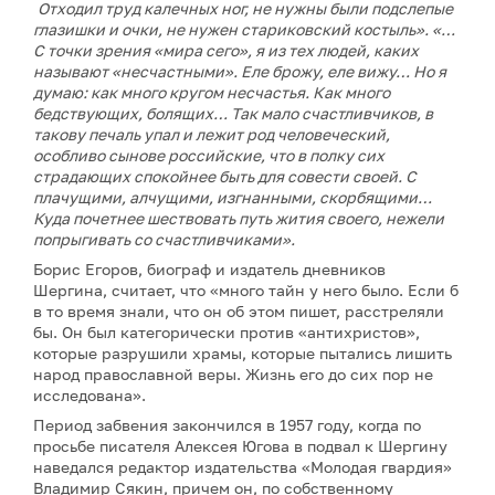
Отходил труд калечных ног, не нужны были подслепые
глазишки и очки, не нужен стариковский костыль». «…
С точки зрения «мира сего», я из тех людей, каких
называют «несчастными». Еле брожу, еле вижу… Но я
думаю: как много кругом несчастья. Как много
бедствующих, болящих… Так мало счастливчиков, в
такову печаль упал и лежит род человеческий,
особливо сынове российские, что в полку сих
страдающих спокойнее быть для совести своей. С
плачущими, алчущими, изгнанными, скорбящими…
Куда почетнее шествовать путь жития своего, нежели
попрыгивать со счастливчиками».
Борис Егоров, биограф и издатель дневников
Шергина, считает, что «много тайн у него было. Если б
в то время знали, что он об этом пишет, расстреляли
бы. Он был категорически против «антихристов»,
которые разрушили храмы, которые пытались лишить
народ православной веры. Жизнь его до сих пор не
исследована».
Период забвения закончился в 1957 году, когда по
просьбе писателя Алексея Югова в подвал к Шергину
наведался редактор издательства «Молодая гвардия»
Владимир Сякин, причем он, по собственному