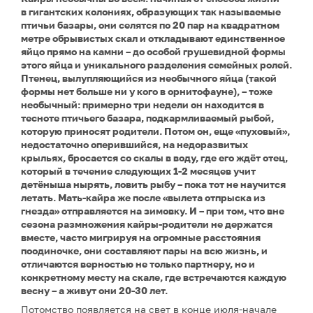
в гигантских колониях, образующих так называемые
птичьи базары, они селятся по 20 пар на квадратном
метре обрывистых скал и откладывают единственное
яйцо прямо на камни – до особой грушевидной формы
этого яйца и уникального разделения семейных ролей.
Птенец, вылупляющийся из необычного яйца (такой
формы нет больше ни у кого в орнитофауне), – тоже
необычный: примерно три недели он находится в
тесноте птичьего базара, подкармливаемый рыбой,
которую приносят родители. Потом он, еще «пуховый»,
недостаточно оперившийся, на недоразвитых
крыльях, бросается со скалы в воду, где его ждёт отец,
который в течение следующих 1-2 месяцев учит
детёныша нырять, ловить рыбу – пока тот не научится
летать. Мать-кайра же после «вылета отпрыска из
гнезда» отправляется на зимовку. И – при том, что вне
сезона размножения кайры-родители не держатся
вместе, часто мигрируя на огромные расстояния
поодиночке, они составляют пары на всю жизнь, и
отличаются верностью не только партнеру, но и
конкретному месту на скале, где встречаются каждую
весну – а живут они 20-30 лет.
Потомство появляется на свет в конце июля-начале