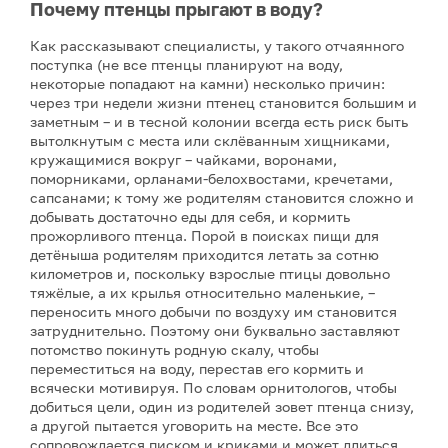
Почему птенцы прыгают в воду?
Как рассказывают специалисты, у такого отчаянного
поступка (не все птенцы планируют на воду,
некоторые попадают на камни) несколько причин:
через три недели жизни птенец становится большим и
заметным – и в тесной колонии всегда есть риск быть
вытолкнутым с места или склёванным хищниками,
кружащимися вокруг – чайками, воронами,
поморниками, орланами-белохвостами, кречетами,
сапсанами; к тому же родителям становится сложно и
добывать достаточно еды для себя, и кормить
прожорливого птенца. Порой в поисках пищи для
детёныша родителям приходится летать за сотню
километров и, поскольку взрослые птицы довольно
тяжёлые, а их крылья относительно маленькие, –
переносить много добычи по воздуху им становится
затруднительно. Поэтому они буквально заставляют
потомство покинуть родную скалу, чтобы
переместиться на воду, перестав его кормить и
всячески мотивируя. По словам орнитологов, чтобы
добиться цели, один из родителей зовет птенца снизу,
а другой пытается уговорить на месте. Все это
сопровождается писком и криками и может длиться