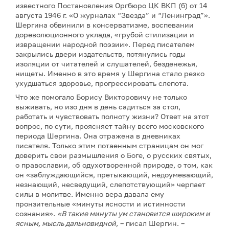
известного Постановления Оргбюро ЦК ВКП (б) от 14
августа 1946 г. «О журналах “Звезда” и “Ленинград”».
Шергина обвинили в консерватизме, воспевании
дореволюционного уклада, «грубой стилизации и
извращении народной поэзии». Перед писателем
закрылись двери издательств, потянулись годы
изоляции от читателей и слушателей, безденежья,
нищеты. Именно в это время у Шергина стало резко
ухудшаться здоровье, прогрессировать слепота.
Что же помогало Борису Викторовичу не только
выживать, но изо дня в день садиться за стол,
работать и чувствовать полноту жизни? Ответ на этот
вопрос, по сути, проясняет тайну всего московского
периода Шергина. Она отражена в дневниках
писателя. Только этим потаенным страницам он мог
доверить свои размышления о Боге, о русских святых,
о православии, об одухотворенной природе, о том, как
он «заблуждающийся, претыкающий, недоумевающий,
незнающий, несведущий, слепотствующий» черпает
силы в молитве. Именно вера давала ему
пронзительные «минуты ясности и истинности
сознания».
«В такие минуты ум становится широким и
ясным, мысль дальновидной,
– писал Шергин. –