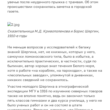
увечье после неудачного прыжка с трамвая. Об этом
происшествии сохранилась заметка в городской
газете.
Сказительница М.Д. Кривополенова и Борис Шергин,
1910-е годы
Не меньше вопросов у исследователей к багажу
знаний Шергина, нет, не книжных, которых у него,
самоучки ломоносовского типа, было в избытке, а
исключительно практических, в частности, судя по
былинам, автор хорошо знал течения Белого моря,
хотя о работе «на кораблях, на пароходах», а также на
«лесопильных заводах», упомянутой в дневниках,
никаких сведений не сохранилось.
Участие молодого Шергина в этнографической
экспедиции МГУ в 1916 по изучению северных говоров
также не вполне понятно, ведь он закончил только
пять классов гимназии и два курса училища, у него не
было ученых работ и он не состоял в штате
университета. Впрочем, известно, что Шергина в