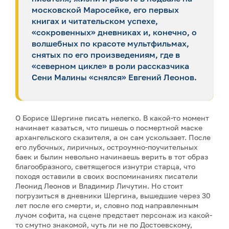
московской Маросейке, его первых
книгах и читательском успехе,
«сокровенных» дневниках и, конечно, о
волшебных по красоте мультфильмах,
снятых по его произведениям, где в
«северном цикле» в роли рассказчика
Сени Малины «снялся» Евгений Леонов.
О Борисе Шергине писать нелегко. В какой-то момент
начинает казаться, что пишешь о посмертной маске
архангельского сказителя, а он сам ускользает. После
его лубочных, лиричных, остроумно-поучительных
баек и былин невольно начинаешь верить в тот образ
благообразного, светящегося изнутри старца, что
походя оставили в своих воспоминаниях писатели
Леонид Леонов и Владимир Личутин. Но стоит
погрузиться в дневники Шергина, вышедшие через 30
лет после его смерти, и, словно под направленным
лучом софита, на сцене предстает персонаж из какой-
то смутно знакомой, чуть ли не по Достоевскому,