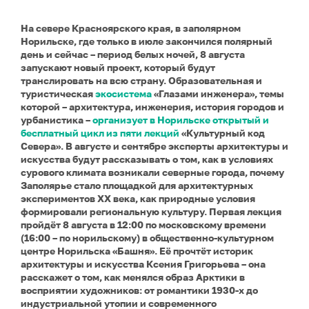
На севере Красноярского края, в заполярном
Норильске, где только в июле закончился полярный
день и сейчас – период белых ночей, 8 августа
запускают новый проект, который будут
транслировать на всю страну. Образовательная и
туристическая
экосистема
«Глазами инженера», темы
которой – архитектура, инженерия, история городов и
урбанистика –
организует в Норильске открытый и
бесплатный цикл из пяти лекций
«Культурный код
Севера». В августе и сентябре эксперты архитектуры и
искусства будут рассказывать о том, как в условиях
сурового климата возникали северные города, почему
Заполярье стало площадкой для архитектурных
экспериментов XX века, как природные условия
формировали региональную культуру. Первая лекция
пройдёт 8 августа в 12:00 по московскому времени
(16:00 – по норильскому) в общественно-культурном
центре Норильска «Башня». Её прочтёт историк
архитектуры и искусства Ксения Григорьева – она
расскажет о том, как менялся образ Арктики в
восприятии художников: от романтики 1930-х до
индустриальной утопии и современного