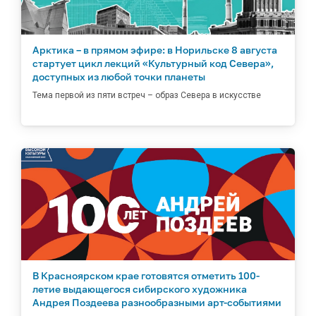
Арктика – в прямом эфире: в Норильске 8 августа
стартует цикл лекций «Культурный код Севера»,
доступных из любой точки планеты
Тема первой из пяти встреч – образ Севера в искусстве
В Красноярском крае готовятся отметить 100-
летие выдающегося сибирского художника
Андрея Поздеева разнообразными арт-событиями