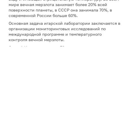
мире вечная мерзлота занимает более 20% всей
поверхности планеты, в СССР она занимала 70%, в
современной России больше 60%.
Основная задача игарской лаборатории заключается в
организации мониторинговых исследований по
международной программе и температурного
контроля вечной мерзлоты.
Сергей Ивановичу почти 70 лет, но о выходе на
пенсию даже не думает, а наоборот полон научных и
творческих идей, которые с радостью готов передать
молодежи. Родом Сергей Иванович из Барнаула, но
практически всю жизнь прожил в Якутске и только
шесть лет назад переехал в Игарку, чтобы возглавить
геокриологическую лабораторию. Дело в том, что
Игарская станция является структурным
подразделением якутского Института
мерзлотоведения им. П.И. Мельникова СО РАН.
Данный институт – уникальный в своём роде и
единственный в мире как академическое заведение.
До сих пор у него есть развернутая сеть своих
геокриологических станций по всей стране и СНГ:
Магадан, Чернышевский, Игарка, Казахстан и пр.