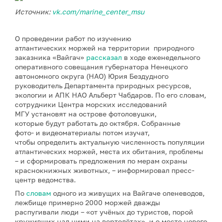
Источник:
vk.com/marine_center_msu
О проведении работ по изучению
атлантических моржей на территории природного
заказника «Вайгач»
рассказал
в ходе еженедельного
оперативного совещания губернатора Ненецкого
автономного округа (НАО) Юрия Бездудного
руководитель Департамента природных ресурсов,
экологии и АПК НАО Альберт Чабдаров. По его словам,
сотрудники Центра морских исследований
МГУ установят на острове фотоловушки,
которые будут работать до октября. Собранные
фото- и видеоматериалы потом изучат,
чтобы определить актуальную численность популяции
атлантических моржей, места их обитания, проблемы
– и сформировать предложения по мерам охраны
краснокнижных животных, – информировал пресс-
центр ведомства.
По
словам
одного из живущих на Вайгаче оленеводов,
лежбище примерно 2000 моржей дважды
распугивали люди – «от учёных до туристов, порой
круживших над ними на вертолётах», и о месте нового