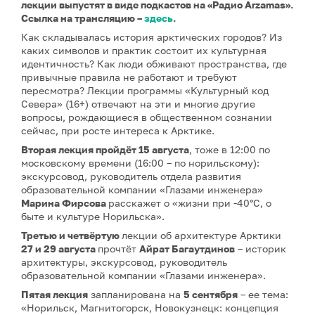
лекции выпустят в виде подкастов на «Радио Arzamas».
Ссылка на трансляцию –
здесь
.
Как складывалась история арктических городов? Из
каких символов и практик состоит их культурная
идентичность? Как люди обживают пространства, где
привычные правила не работают и требуют
пересмотра? Лекции программы «Культурный код
Севера» (16+) отвечают на эти и многие другие
вопросы, рождающиеся в общественном сознании
сейчас, при росте интереса к Арктике.
Вторая лекция
пройдёт 15 августа
, тоже в 12:00 по
московскому времени (16:00 – по норильскому):
экскурсовод, руководитель отдела развития
образовательной компании «Глазами инженера»
Марина Фирсова
расскажет о «жизни при -40°C, о
быте и культуре Норильска».
Третью и четвёртую
лекции об архитектуре Арктики
27 и 29 августа
прочтёт
Айрат Багаутдинов
– историк
архитектуры, экскурсовод, руководитель
образовательной компании «Глазами инженера».
Пятая лекция
запланирована на
5 сентября
– ее тема:
«Норильск, Магнитогорск, Новокузнецк: концепция