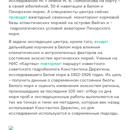
исследований МГУ имени М. В. Ломоносова на борту –
в своей юбилейной, 50-й навигации в Белом и
Печорском морях. А специалисты центра сейчас
проводят
ежегодный сезонный мониторинг кормовой
базы атлантических моржей на острове Вайгач и –
гидрологических условий акватории Печорского
моря.
В задачи экспедиции центра, кроме того,
входит
дальнейшее изучение в Белом море влияния
климатических и антропогенных факторов на
состояние экосистем арктических морей. Ученые на
НИС «Картеш»
повторяют
маршрут известного
советского гидробиолога Константина Дерюгина,
исследовавшего Белое море в 1922–1926 годах. Их цель
– получить данные о современном состоянии биоты
Белого моря и оценить изменения экосистем региона,
произошедшие за последние 100 лет: отбор со дна
моря проб и экспедиционные работы выполняются на
тех же точках и теми же методами, которые век назад
использовал Константин Дерюгин, но для
исследования используются и современные подходы.