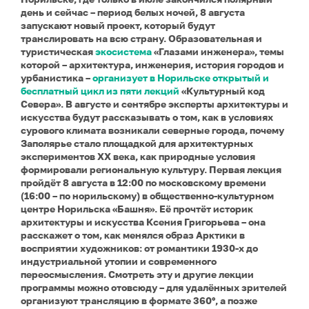
день и сейчас – период белых ночей, 8 августа
запускают новый проект, который будут
транслировать на всю страну. Образовательная и
туристическая
экосистема
«Глазами инженера», темы
которой – архитектура, инженерия, история городов и
урбанистика –
организует в Норильске открытый и
бесплатный цикл из пяти лекций
«Культурный код
Севера». В августе и сентябре эксперты архитектуры и
искусства будут рассказывать о том, как в условиях
сурового климата возникали северные города, почему
Заполярье стало площадкой для архитектурных
экспериментов XX века, как природные условия
формировали региональную культуру. Первая лекция
пройдёт 8 августа в 12:00 по московскому времени
(16:00 – по норильскому) в общественно-культурном
центре Норильска «Башня». Её прочтёт историк
архитектуры и искусства Ксения Григорьева – она
расскажет о том, как менялся образ Арктики в
восприятии художников: от романтики 1930-х до
индустриальной утопии и современного
переосмысления. Смотреть эту и другие лекции
программы можно отовсюду – для удалённых зрителей
организуют трансляцию в формате 360°, а позже