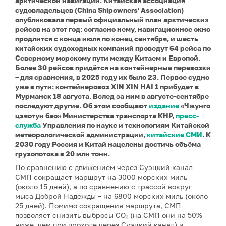
арктической навигации. Китайская ассоциация
судовладельцев (China Shipowners' Association)
опубликовала первый официальный план арктических
рейсов на этот год: согласно нему, навигационное окно
продлится с конца июля по конец сентября, и шесть
китайских судоходных компаний проведут 64 рейса по
Северному морскому пути между Китаем и Европой.
Более 30 рейсов придётся на контейнерные перевозки
– для сравнения, в 2025 году их было 23. Первое судно
уже в пути: контейнеровоз XIN XIN HAI 1 прибудет в
Мурманск 18 августа. Вслед за ним в августе-сентябре
последуют другие. Об этом сообщают
издание
«Чжунго
цзяотун бао» Министерства транспорта КНР,
пресс-
служба
Управления по науке и технологиям Китайской
метеорологической администрации,
китайские СМИ
. К
2030 году Россия и Китай нацелены достичь объёма
грузопотока в 20 млн тонн.
По сравнению с движением через Суэцкий канал
СМП сокращает маршрут на 3000 морских миль
(около 15 дней), а по сравнению с трассой вокруг
мыса Доброй Надежды – на 6800 морских миль (около
25 дней). Помимо сокращения маршрута, СМП
позволяет снизить выбросы CO₂ (на СМП они на 50%
ниже, чем при проходе через Суэцкий канал) и