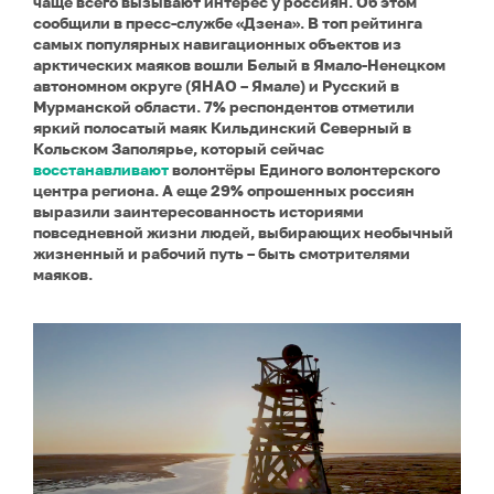
чаще всего вызывают интерес у россиян. Об этом
сообщили в пресс-службе
«Дзена». В топ рейтинга
самых популярных навигационных объектов из
арктических маяков вошли Белый в Ямало-Ненецком
автономном округе (ЯНАО – Ямале) и Русский в
Мурманской области. 7% респондентов отметили
яркий полосатый маяк Кильдинский Северный в
Кольском Заполярье, который сейчас
восстанавливают
волонтёры Единого волонтерского
центра региона. А еще 29% опрошенных россиян
выразили заинтересованность историями
повседневной жизни людей, выбирающих необычный
жизненный и рабочий путь – быть смотрителями
маяков.