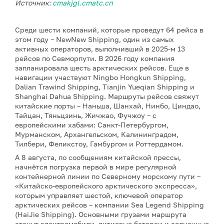
Источник:
cmakjgl.cmatc.cn
Среди шести компаний, которые проведут 64 рейса в
этом году – NewNew Shipping, один из самых
активных операторов, выполнивший в 2025-м 13
рейсов по Севморпути. В 2026 году компания
запланировала шесть арктических рейсов. Еще в
навигации участвуют Ningbo Hongkun Shipping,
Dalian Trawind Shipping, Tianjin Yueqian Shipping и
Shanghai Dahua Shipping. Маршруты рейсов свяжут
китайские порты – Наньша, Шанхай, Нинбо, Циндао,
Тайцан, Тяньцзинь, Жичжао, Фучжоу – с
европейскими хабами: Санкт-Петербургом,
Мурманском, Архангельском, Калининградом,
Тилбери, Феликстоу, Гамбургом и Роттердамом.
А 8 августа, по сообщениям китайской прессы,
начнётся погрузка первой в мире регулярной
контейнерной линии по Северному морскому пути –
«Китайско-европейского арктического экспресса»,
которым управляет шестой, ключевой оператор
арктических рейсов – компании Sea Legend Shipping
(HaiJie Shipping). Основными грузами маршрута
станут электромобили, литиевые батареи и солнечные