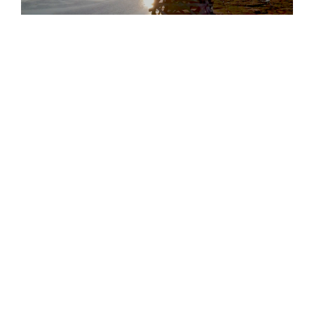
Маяк на острове Белый. Скриншот видео.
Источник: rgo.ru
Маяки и люди
34% пользователей рассказали, что хотят узнать
больше о маяке на острове Белый
в ЯНАО – его еще
называют «Эйфелевой башней Российского
Заполярья»: он представляет собой построенную в
1934-36 годах ажурную деревянную конструкцию
сложного «плетения». Остров Белый, отделённый от
полуострова Ямал проливом Малыгина, расположен в
Карском море и является самой северной
территорией ЯНАО. Высота маяка – 36 м, дальность
видимости – 16 миль. Карточка этого навигационного
объекта с подробным описанием есть
на странице
РГО
.
22% респондентов заинтересованы маяком Русский
–