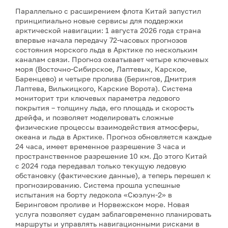
Параллельно с расширением флота Китай запустил
принципиально новые сервисы для поддержки
арктической навигации: 1 августа 2026 года страна
впервые начала передачу 72-часовых прогнозов
состояния морского льда в Арктике по нескольким
каналам связи. Прогноз охватывает четыре ключевых
моря (Восточно-Сибирское, Лаптевых, Карское,
Баренцево) и четыре пролива (Берингов, Дмитрия
Лаптева, Вилькицкого, Карские Ворота). Система
мониторит три ключевых параметра ледового
покрытия – толщину льда, его площадь и скорость
дрейфа, и позволяет моделировать сложные
физические процессы взаимодействия атмосферы,
океана и льда в Арктике. Прогноз обновляется каждые
24 часа, имеет временное разрешение 3 часа и
пространственное разрешение 10 км. До этого Китай
с 2024 года передавал только текущую ледовую
обстановку (фактические данные), а теперь перешел к
прогнозированию. Система прошла успешные
испытания на борту ледокола «Сюэлун-2» в
Беринговом проливе и Норвежском море. Новая
услуга позволяет судам заблаговременно планировать
маршруты и управлять навигационными рисками в