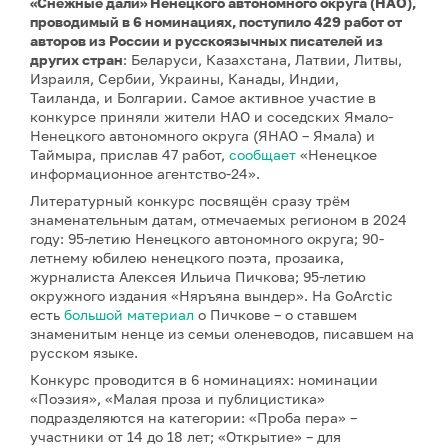
«Снежные дали» Ненецкого автономного округа (НАО),
проводимый в 6 номинациях, поступило 429 работ от
авторов из России и русскоязычных писателей из
других стран
: Беларуси, Казахстана, Латвии, Литвы,
Израиля, Сербии, Украины, Канады, Индии,
Таиланда, и Болгарии. Самое активное участие в
конкурсе приняли жители НАО и соседских Ямало-
Ненецкого автономного округа (ЯНАО – Ямала) и
Таймыра, прислав 47 работ,
сообщает
«Ненецкое
информационное агентство-24».
Литературный конкурс посвящён сразу трём
знаменательным датам, отмечаемых регионом в 2024
году: 95-летию Ненецкого автономного округа; 90-
летнему юбилею ненецкого поэта, прозаика,
журналиста Алексея Ильича Пичкова; 95-летию
окружного издания «Няръяна вындер». На GoArctic
есть
большой материал
о Пичкове – о ставшем
знаменитым ненце из семьи оленеводов, писавшем на
русском языке.
Конкурс проводится в 6 номинациях: номинации
«Поэзия», «Малая проза и публицистика»
подразделяются на категории: «Проба пера» –
участники от 14 до 18 лет; «Открытие» – для