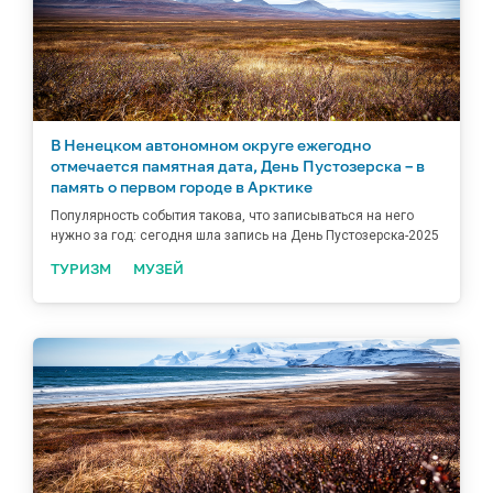
В Ненецком автономном округе ежегодно
отмечается памятная дата, День Пустозерска – в
память о первом городе в Арктике
Популярность события такова, что записываться на него
нужно за год: сегодня шла запись на День Пустозерска-2025
ТУРИЗМ
МУЗЕЙ