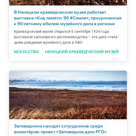
В Ненецком краеведческом музее работает
выставка «Код памяти: 90 #Самое», приуроченная
к 90-летнему юбилею музейного дела в регионе
Краеведческий музей открылся 6 сентября 1934 года
выставкой заполярного растениеводства – эта дата стала
днём рождения музейного дела в НАО
ИСКУССТВО
НЕНЕЦКИЙ КРАЕВЕДЧЕСКИЙ МУЗЕЙ
Заповедники находят сотрудников среди
волонтёров: проект «Заповедное дело РГО»