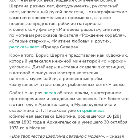
Шергина разных лет, фотодокументы, рукописный
лист, исписанный рукой писателя, – этнографические
заметки о новоземельских промыслах, а также
несколько предметов: рабочие материалы
к советскому фильму «Матвеева радость», снятому
по мотивам рассказов писателя «Рождение корабля»,
«Старые старухи», «Митина любовь» и других,
рассказывает
«Правда Севера».
Кроме того, Борис Шергин представлен как художник,
который увлекался книжной миниатюрой «с морским
уклоном». Дизайнеры выставки создали экспозицию,
в которой с рисунков мастера «слетели»
на стены музея чайки, а рисованные рыбы
«запутались» в настоящих рыболовных сетях – рюже.
GoArctic не раз
писал
об этом ярком, многогранном,
противоречивом и загадочном человеке. Тем более что
в этом году в Архангельске, в Музее художника и
сказочника С. Г. Писахова уже
открывалась
юбилейная выставка Шергина, родившегося 16 [28]
июля 1893 года в Архангельске и умершего 30 октября
1973-го в Москве.
«Все творчество Шергина связано с морем»,
– сказал