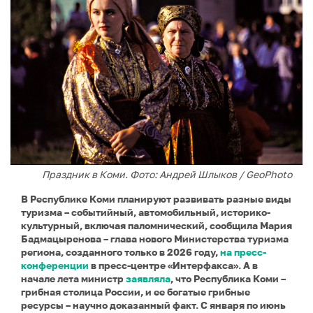
Праздник в Коми. Фото: Андрей Шлыков / GeoPhoto
В Республике Коми планируют развивать разные виды
туризма – событийный, автомобильный, историко-
культурный, включая паломнический, сообщила Мария
Бадмацыренова – глава нового Министерства туризма
региона, созданного только в 2026 году,
на пресс-
конференции
в пресс-центре «Интерфакса». А в
начале лета министр
заявляла
, что Республика Коми –
грибная столица России, и ее богатые грибные
ресурсы – научно доказанный факт. С января по июнь