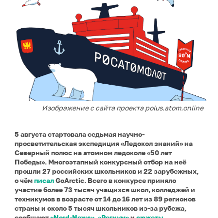
Изображение с сайта проекта polus.atom.online
5 августа стартовала седьмая научно-
просветительская экспедиция «Ледокол знаний» на
Северный полюс на атомном ледоколе «50 лет
Победы». Многоэтапный конкурсный отбор на неё
прошли 27 российских школьников и 22 зарубежных,
о чём
писал
GoArctic. Всего в конкурсе приняло
участие более 73 тысяч учащихся школ, колледжей и
техникумов в возрасте от 14 до 16 лет из 89 регионов
страны и около 5 тысяч школьников из-за рубежа,
сообщают
«Nord-News»
,
«Регнум»
и
сюжеты