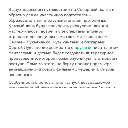
В двухнедельном путешествии на Северный полюс и
обратно для её участников подготовлены
образовательная и развлекательная программы.
Каждый день будут проходить дискуссии, лекции,
мастер-классы, встречи с экспертами атомной
отрасли и со специальными гостями – писателем
Сергеем Лукьяненко, музыкантами и блогерами.
Сергей Лукьяненко совместно с
другими
писателями-
фантастами и детьми будет создавать литературное
произведение, которое позже опубликуют в открытом
доступе. Помимо этого, на борту пройдёт премьера
анимационно-игрового фильма «Смешарики. Сквозь
вселенные».
Особенностью рейса станет запуск возвращаемой
стратосферной платформы экомониторинга Арктики,
о которой
рассказывал
GoArctic: её запустят в точке
Северного полюса с борта ледокола. В ходе
эксперимента стратосферная платформа должна
подняться на высоту более 20 км, проделать путь
около 150 км и вернуться в точку запуска.
Разработчики планируют, помимо сбора информации,
выйти в прямой эфир с помощью платформы, которая