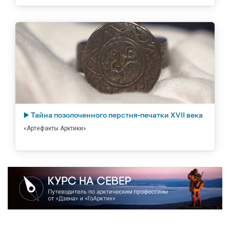
▶️ Тайна позолоченного перстня-печатки XVII века
«Артефакты Арктики»