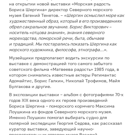
на открытии новой выставки «Морская радость
Бориса Шергина» директор Северного морского
музея Евгений Тенетов. –
«Шергин осмыслил море как
художественный образ, который в его произведениях
обрел сакральное звучание. Борис Викторович –
носитель «отцова знания», знания северного
мореходства, поморской речи, быта, обычаев
и традиций. Мы постарались показать Шергина как
морского художника, философа, этнографа…».
Музейщики предполагают водить экскурсии по
выставке с демонстрацией того самого забытого
советского фильма «Матвеева радость» 1985 года, в
котором снимались известные актеры Регимантас
Адомайтис, Борис Галкин, Николай Трофимов, Майя
Булгакова и другие.
В экспозиции выставки – альбом с фотографиями 70-х
годов XIX века одного их героев произведений
Бориса Шергина – поморского кормчего Максима
Лоушкина из фондов Северного морского музея.
Именно Лоушкин помогал выбирать судно для
полярной экспедиции Георгия Седова, как рассказал
куратор выставки, заведующий научно-
просветительным отделом музея Василий