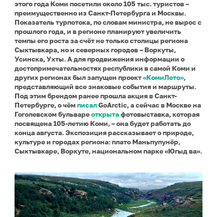
этого года Коми посетили около 105 тыс. туристов –
преимущественно из Санкт-Петербурга и Москвы.
Показатель турпотока, по словам министра, не вырос с
прошлого года, и в регионе планируют увеличить
темпы его роста за счёт не только столицы региона
Сыктывкара, но и северных городов – Воркуты,
Усинска, Ухты. А для продвижения информации о
достопримечательностях республики в самой Коми и
других регионах был запущен проект
«КомиЛето»
,
представляющий все знаковые события и маршруты.
Под этим брендом ранее прошла акция в Санкт-
Петербурге, о чём
писал
GoArctic, а сейчас в Москве на
Гоголевском бульваре
открыта
фотовыставка, которая
посвящена 105-летию Коми, – она будет работать до
конца августа. Экспозиция рассказывает о природе,
культуре и городах региона: плато Маньпупунёр,
Сыктывкаре, Воркуте, национальном парке «Югыд ва».