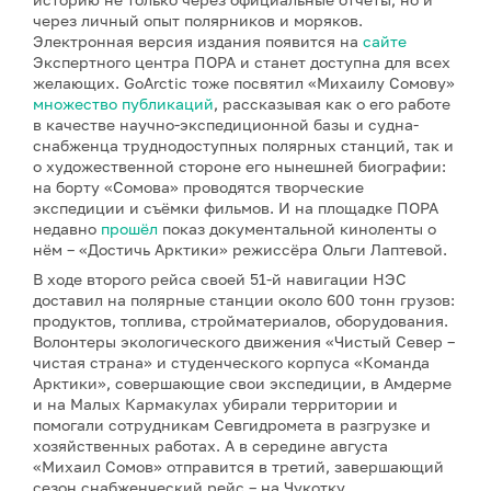
через личный опыт полярников и моряков.
Электронная версия издания появится на
сайте
Экспертного центра ПОРА и станет доступна для всех
желающих. GoArctic тоже посвятил «Михаилу Сомову»
множество публикаций
, рассказывая как о его работе
в качестве научно-экспедиционной базы и судна-
снабженца труднодоступных полярных станций, так и
о художественной стороне его нынешней биографии:
на борту «Сомова» проводятся творческие
экспедиции и съёмки фильмов. И на площадке ПОРА
недавно
прошёл
показ документальной киноленты о
нём – «Достичь Арктики» режиссёра Ольги Лаптевой.
В ходе второго рейса своей 51-й навигации НЭС
доставил на полярные станции около 600 тонн грузов:
продуктов, топлива, стройматериалов, оборудования.
Волонтеры экологического движения «Чистый Север –
чистая страна» и студенческого корпуса «Команда
Арктики», совершающие свои экспедиции, в Амдерме
и на Малых Кармакулах убирали территории и
помогали сотрудникам Севгидромета в разгрузке и
хозяйственных работах. А в середине августа
«Михаил Сомов» отправится в третий, завершающий
сезон снабженческий рейс – на Чукотку.