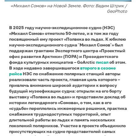
«Михаил Сомов» на Новой Земле. Фото: Вадим Штрик /
GeoPhoto
В 2025 году научно-экспедиционное судно (НЭС)
«Михаил Сомов» отметило 50-летие, и в том же году
посвященный ему проект «Полвека во льдах. К юбилею
научно-экспедиционного судна ῝Михаил Сомов῝» был
поддержан грантами Экспертного центра «Проектный
офис развития Арктики» (ПОРА) и Президентского
фонда культурных инициатив – GoArctic
писал
об этом.
В ходе недавно завершившегося
второго в сезоне
рейса
НЭС по снабжению полярных станций авторы
реализовали часть проекта, главная цель которого –
привлечь внимание широкой аудитории к вопросу
будущей музеефикации судна: открыли на его борту
выставку «Полвека во льдах» и представили доклад об
истории легендарного «Сомова», о том, как в его
«судьбе» переплелись инженерные решения, практика
снабжения труднодоступных территорий, опыт
длительной работы во льдах и память нескольких
поколений полярников.
Участие в проекте объединило
присутствующих на судне представителей самых