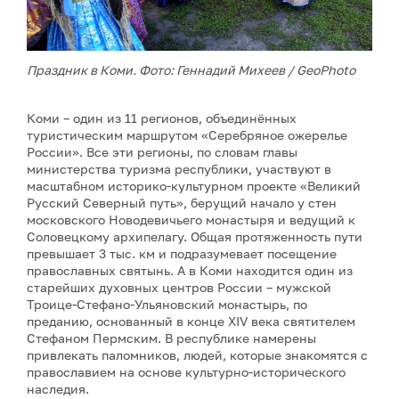
Праздник в Коми. Фото: Геннадий Михеев / GeoPhoto
Коми – один из 11 регионов, объединённых
туристическим маршрутом «Серебряное ожерелье
России». Все эти регионы, по словам главы
министерства туризма республики, участвуют в
масштабном историко-культурном проекте «Великий
Русский Северный путь», берущий начало у стен
московского Новодевичьего монастыря и ведущий к
Соловецкому архипелагу. Общая протяженность пути
превышает 3 тыс. км и подразумевает посещение
православных святынь. А в Коми находится один из
старейших духовных центров России – мужской
Троице-Стефано-Ульяновский монастырь, по
преданию, основанный в конце XIV века святителем
Стефаном Пермским. В республике намерены
привлекать паломников, людей, которые знакомятся с
православием на основе культурно-исторического
наследия.