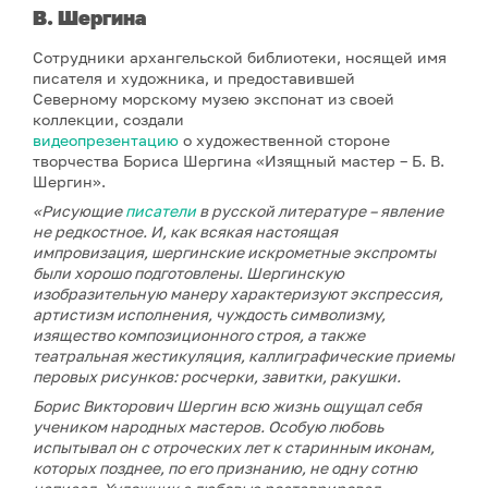
В. Шергина
Сотрудники архангельской библиотеки, носящей имя
писателя и художника, и предоставившей
Северному морскому музею экспонат из своей
коллекции, создали
видеопрезентацию
о художественной стороне
творчества Бориса Шергина «Изящный мастер – Б. В.
Шергин».
«Рисующие
писатели
в русской литературе
–
явление
не редкостное.
И, к
ак всякая настоящая
импровизация, шергинские искром
е
тные экспромты
были хорошо подготовлены. Шергинскую
изобразительную манеру характеризуют экспрессия,
артистизм исполнения, чуждость символизму,
изящество композиционного строя, а также
театральная жестикуляция, каллиграфические при
е
мы
перовых рисунков: росчерки, завитки, ракушки.
Борис Викторович Шергин всю жизнь ощущал себя
учеником народных мастеров. Особую любовь
испытывал он с отроческих лет к старинным иконам,
которых позднее, по его признанию, не одну сотню