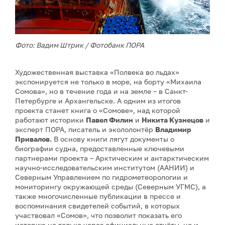
Фото: Вадим Штрик / Фотобанк ПОРА
Художественная выставка «Полвека во льдах»
экспонируется не только в море, на борту «Михаила
Сомова», но в течение года и на земле – в Санкт-
Петербурге и Архангельске. А одним из итогов
проекта станет книга о «Сомове», над которой
работают историки
Павел Филин
и
Никита Кузнецов
и
эксперт ПОРА, писатель и экололонтёр
Владимир
Привалов.
В основу книги лягут документы о
биографии судна, предоставленные ключевыми
партнерами проекта – Арктическим и антарктическим
научно‑исследовательским институтом (ААНИИ) и
Северным Управлением по гидрометеорологии и
мониторингу окружающей среды (Северным УГМС), а
также многочисленные публикации в прессе и
воспоминания свидетелей событий, в которых
участвовал «Сомов», что позволит показать его
историю не только через официальные отчёты, но и