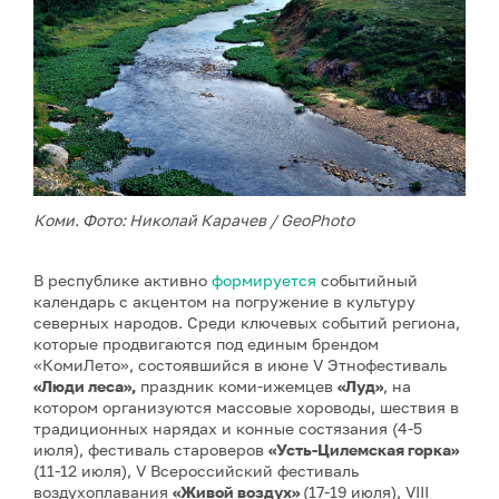
Коми. Фото: Николай Карачев / GeoPhoto
В республике активно
формируется
событийный
календарь с акцентом на погружение в культуру
северных народов. Среди ключевых событий региона,
которые продвигаются под единым брендом
«КомиЛето», состоявшийся в июне V Этнофестиваль
«Люди леса»,
праздник коми-ижемцев
«Луд»
, на
котором организуются массовые хороводы, шествия в
традиционных нарядах и конные состязания (4-5
июля), фестиваль староверов
«Усть-Цилемская горка»
(11-12 июля), V Всероссийский фестиваль
воздухоплавания
«Живой воздух»
(17-19 июля), VIII