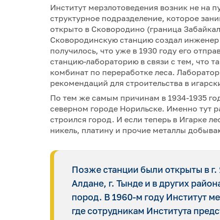
Институт мерзлотоведения возник не на п
структурное подразделение, которое зан
открыто в Сковородино (граница Забайкал
Сковородинскую станцию создал инженер Б
получилось, что уже в 1930 году его отпр
станцию-лабораторию в связи с тем, что 
комбинат по переработке леса. Лаборато
рекомендаций для строительства в игарск
По тем же самым причинам в 1934-1935 го
северном городе Норильске. Именно тут 
строился город. И если теперь в Игарке ле
никель, платину и прочие металлы добываю
Позже станции были открыты в г. 
Алдане, г. Тынде и в других рай
пород. В 1960-м году Институт м
где сотрудникам Института пред