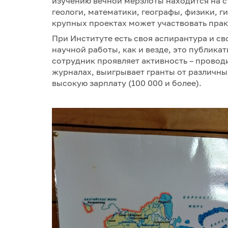
изучению вечной мерзлоты находится на с
геологи, математики, географы, физики, г
крупных проектах может участвовать прак
При Институте есть своя аспирантура и с
научной работы, как и везде, это публика
сотрудник проявляет активность – проводи
журналах, выигрывает гранты от различны
высокую зарплату (100 000 и более).