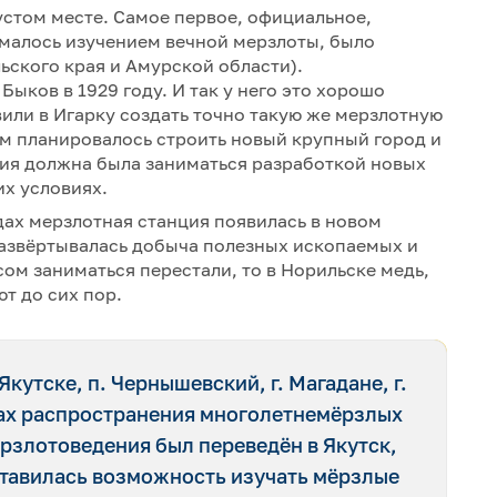
устом месте. Самое первое, официальное,
ималось изучением вечной мерзлоты, было
ьского края и Амурской области).
ыков в 1929 году. И так у него это хорошо
авили в Игарку создать точно такую же мерзлотную
там планировалось строить новый крупный город и
рия должна была заниматься разработкой новых
их условиях.
дах мерзлотная станция появилась в новом
развёртывалась добыча полезных ископаемых и
сом заниматься перестали, то в Норильске медь,
т до сих пор.
Якутске, п. Чернышевский, г. Магадане, г.
онах распространения многолетнемёрзлых
ерзлотоведения был переведён в Якутск,
ставилась возможность изучать мёрзлые