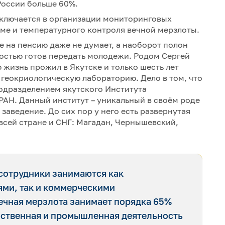
России больше 60%.
аключается в организации мониторинговых
е и температурного контроля вечной мерзлоты.
де на пенсию даже не думает, а наоборот полон
достью готов передать молодежи. Родом Сергей
 жизнь прожил в Якутске и только шесть лет
ь геокриологическую лабораторию. Дело в том, что
одразделением якутского Института
РАН. Данный институт – уникальный в своём роде
заведение. До сих пор у него есть развернутая
 всей стране и СНГ: Магадан, Чернышевский,
 сотрудники занимаются как
ми, так и коммерческими
вечная мерзлота занимает порядка 65%
яйственная и промышленная деятельность