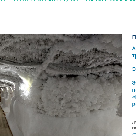
П
А
т
Э
Э
п
«
р
Л
м