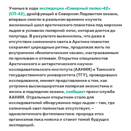
Ученые в ходе
экспедиции «Северный полюс-42»
(СП-42),
дрейфующей в Северном Ледовитом океане,
впервые смогли в реальном времени изучить
жизненный цикл арктического планктона под морским
льдом в условиях полярной ночи, которая длится до
полугода. В результате выяснилось, что даже в
отсутствие солнечного света в Арктике планктон
сохраняет циркадные ритмы, продолжая жить по
внутренним «биологическим часам», настраиваемым
по приливам и отливам. Открытие специалистов
Арктического и антарктического научно-
исследовательского института (ААНИИ) и Томского
государственного университета (ТГУ), проводивших
исследования, меняет представления о том, как
устроена высокоширотная полярная экосистема и
жизнь в подледном океане,
сообщает
пресс-служба
ААНИИ. Отдельным открытием стало для
исследователей обнаружение подо льдом – там, где
солнечный свет полностью отсутствует, –
одноклеточного фитопланктона: природа этих
организмов пока неясна и станет темой будущих
экспедиций.