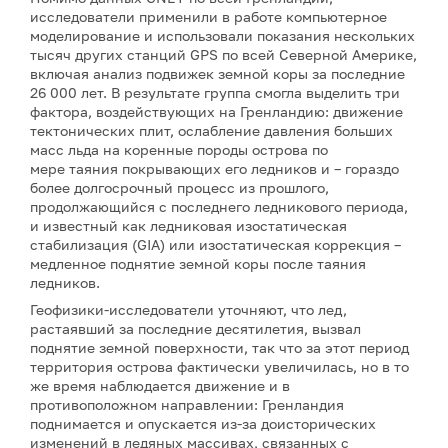
исследователи применили в работе компьютерное
моделирование и использовали показания нескольких
тысяч других станций GPS по всей Северной Америке,
включая анализ подвижек земной коры за последние
26 000 лет. В результате группа смогла выделить три
фактора, воздействующих на Гренландию: движение
тектонических плит, ослабление давления больших
масс льда на коренные породы острова по
мере таяния покрывающих его ледников и – гораздо
более долгосрочный процесс из прошлого,
продолжающийся с последнего ледникового периода,
и известный как ледниковая изостатическая
стабилизация (GIA) или изостатическая коррекция –
медленное поднятие земной коры после таяния
ледников.
Геофизики-исследователи уточняют, что лед,
растаявший за последние десятилетия, вызвал
поднятие земной поверхности, так что за этот период
территория острова фактически увеличилась, но в то
же время наблюдается движение и в
противоположном направлении: Гренландия
поднимается и опускается из-за доисторических
изменений в ледяных массивах, связанных с