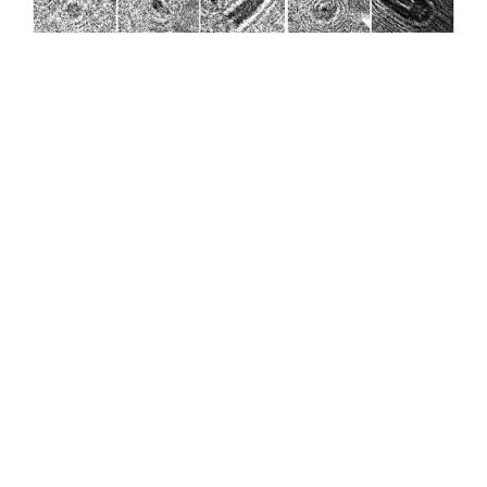
Голографические изображения некоторых
представителей зоопланктона Зеленецкой бухты
Баренцева моря.
Верхний ряд — вырезанные цифровые
голограммы, нижний ряд — реконструированные из
них изображения частиц: 1 – Копеподы, 2 – Кладоцеры,
3 – личинки донных видов, 4 – Аппендикулярии, 5 –
Прочие. Размер масштабной линейки – 500 мкм.
Изображение: ТГУ. Источник:
nature.com
Помимо этого, учёные проследили за суточной
активностью планктона: спектральный анализ
временных рядов концентрации планктона показал,
что 24-часовой суточный ритм его поведенческой
активности, обычно связанный с восходом и закатом
Солнца, меняется, но не исчезает полностью с
наступлением полярной ночи. И в спектре устойчиво