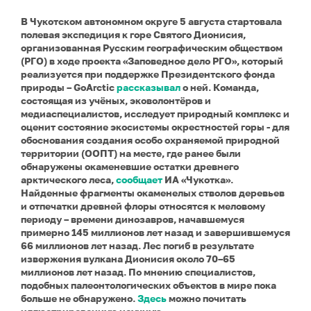
В Чукотском автономном округе 5 августа стартовала
полевая экспедиция к горе Святого Дионисия,
организованная Русским географическим обществом
(РГО) в ходе проекта «Заповедное дело РГО», который
реализуется при поддержке Президентского фонда
природы – GoArctic
рассказывал
о ней. Команда,
состоящая из учёных, эковолонтёров и
медиаспециалистов, исследует природный комплекс и
оценит состояние экосистемы окрестностей горы - для
обоснования создания особо охраняемой природной
территории (ООПТ) на месте, где ранее были
обнаружены окаменевшие остатки древнего
арктического леса,
сообщает
ИА «Чукотка».
Найденные фрагменты окаменелых стволов деревьев
и отпечатки древней флоры относятся к меловому
периоду – времени динозавров, начавшемуся
примерно 145 миллионов лет назад и завершившемуся
66 миллионов лет назад.
Лес погиб в результате
извержения вулкана Дионисия около 70–65
миллионов лет назад. По мнению специалистов,
подобных палеонтологических объектов в мире пока
больше не обнаружено.
Здесь
можно почитать