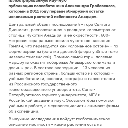
иллюстрированную научную
публикацию
палеоботаника Александра Грабовского,
который в 2011 году первым обнаружил остатки
ископаемых растений поблизости Анадыря.
Центральный объект исследований – гора Святого
Дионисия, расположенная в двадцати километрах от
столицы Чукотки Анадыря, и её окрестности. 600-
метровая гора раньше носила чукотское название
Тэмлян, что переводится как «сломанное остриё» – по
форме вершины (остатки древней флоры учёные тоже
назвали тэмлянской). Помимо самой горы, полевые
маршруты охватят побережье Анадырского лимана и
долины рек. В составе экспедиции – 13 человек из
разных регионов страны, большинство из которых –
учёные: ботаники, экологи, географы и палеонтологи
из Российского государственного
геологоразведочного университета, Санкт-
Петербургского горного университета, МГУ и
Российской академии наук. Эковолонтёры помогают
учёным в работе, а медиаспециалисты снимают фильм
об экспедиции.
В научные исследования войдут: геоботаническое
описание местности – какие растения есть на