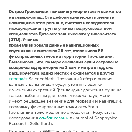
Остров Гренландия понемногу «корчится» и движется
на северо-запад. Эта деформация может изменить
навигацию в этом регионе, считают исследователи –
международная группа учёных под руководством
специалистов Датского технического университета
(DTU). Ученые
проанализировали данные
навигационных
спутниковых систем за 20 лет, отслеживая 58
фиксированных точек на территории Гренландии.
Выяснилось, что, по мере смещения суши острова на
северо-запад примерно на 2 сантиметра в год, она
расширяется в одних местах и сжимается в других
,
передаёт
ScienceAlert. Постоянный сбор и анализ
данных в дальнейшем будут уточнять оценки
изменений очертаний Гренландии: движения суши не
только любопытны для геологических наук, – они
имеют решающее значение для геодезии и навигации,
поскольку фиксированные точки отсчёта в
Гренландии тоже медленно смещаются. Результаты
исследования
опубликованы
в Journal of Geophysical
Research: Solid Earth.
Помимо данных GNEТ по всей Гренландии,