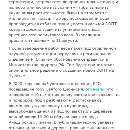
территории, встречаются ли краснокнижные виды; и
палеоботанические изыскания – чтобы выяснить,
какие виды растительности были на этом месте
миллионы лет назад. По ходу исследований будет
производиться отбивка границ потенциальной ООПТ,
которая должна защитить уникальные следы
арктического реликтового леса. Экспедиция
продлится неделю – по 11 августа.
После завершения работ весь пакет подготовленной
научной документации передадут в региональное
отделение РГО, затем обоснование отправится в
Министерство природы РФ. Там будет приниматься
окончательное решение о создании новой ООПТ на
Чукотке.
В 2020 году члены Чукотского отделения РГО,
посещавшие гору Святого Дионисия,
отмечали
, что
неохраняемый памятник разрушается как людьми, так
и природой: люди разбивают и растаскивают
окаменевшую древесину на сувениры, а
высвобождающиеся из под почвы стволы деревьев
длиной около 15–20 м обрушиваются в воды
Анадырского лимана. В публикации можно увидеть
отпечатки листьев и деревья, росшие миллионы лет