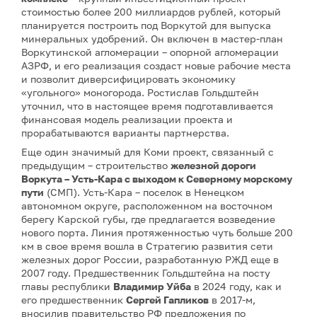
стоимостью более 200 миллиардов рублей, который
планируется построить под Воркутой для выпуска
минеральных удобрений. Он включен в мастер-план
Воркутинской агломерации – опорной агломерации
АЗРФ, и его реализация создаст новые рабочие места
и позволит диверсифицировать экономику
«угольного» моногорода. Ростислав Гольдштейн
уточнил, что в настоящее время подготавливается
финансовая модель реализации проекта и
прорабатываются варианты партнерства.
Еще один значимый для Коми проект, связанный с
предыдущим – строительство
железной дороги
Воркута – Усть-Кара с выходом к Северному морскому
пути
(СМП). Усть-Кара – поселок в Ненецком
автономном округе, расположенном на восточном
берегу Карской губы, где предлагается возведение
нового порта. Линия протяженностью чуть больше 200
км в свое время вошла в Стратегию развития сети
железных дорог России, разработанную РЖД еще в
2007 году. Предшественник Гольдштейна на посту
главы республики
Владимир Уйба
в 2024 году, как и
его предшественник
Сергей Гапликов
в 2017-м,
вносилив правительство РФ предложения по