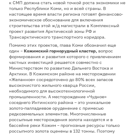
к СМП должна стать новой точкой роста экономики не
только Республики Коми, но и всей страны. В
настоящее время власти региона готовят финансово-
экономическое обоснование для включения
строительства этой ж/д магистрали в Комплексный
проект развития Арктической зоны РФ и
Трансарктического транспортного коридора.
Помимо этих проектов, глава Коми обозначил еще
один –
Кожимский горнорудный кластер,
вопрос
формирования и развития которого с привлечением
частных инвестиций решается совместно с
Министерством по развитию Дальнего Востока и
Арктики. В Кожимском районе на месторождении
«Желанное» сосредоточено до 80% всех запасов
высокочистого жильного кварца России,
необходимого для высокотехнологичной
промышленности. А месторождение «Чудное»
соседнего Интинского района – это уникальное
золото-палладиевое оруденение с примесью
редкоземельных элементов. Многочисленные
россыпные месторождения золота находятся и в
бассейне реки Кожим – прогнозные ресурсы только
россыпного золота оценены в 132 тонны. Поэтому