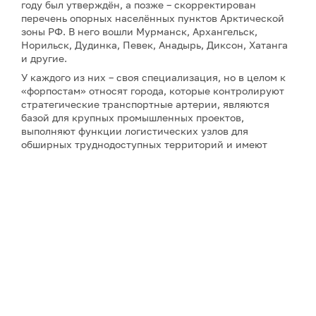
году был утверждён, а позже – скорректирован
перечень опорных населённых пунктов Арктической
зоны РФ. В него вошли Мурманск, Архангельск,
Норильск, Дудинка, Певек, Анадырь, Диксон, Хатанга
и другие.
У каждого из них – своя специализация, но в целом к
«форпостам» относят города, которые контролируют
стратегические транспортные артерии, являются
базой для крупных промышленных проектов,
выполняют функции логистических узлов для
обширных труднодоступных территорий и имеют
значение для обеспечения национальной
безопасности в Арктике. Для таких населённых
пунктов сейчас разрабатывают комплексные планы
развития: государство системно поддерживает их,
чтобы закрепить роль плацдармов для дальнейшего
освоения Арктики.
Уникальные технологии рождаются в экстремальных
условиях
Суровые условия Арктики подталкивают к созданию
довольно специфических решений – и некоторые из