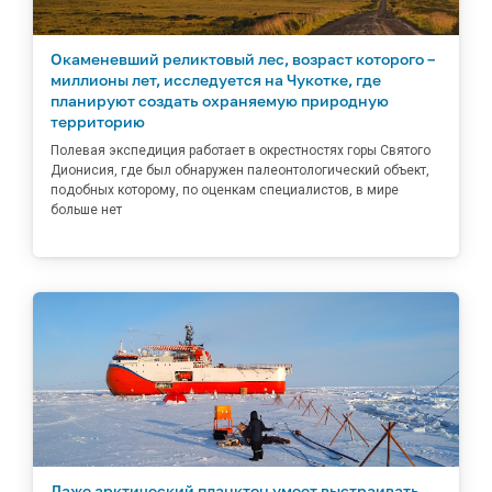
Окаменевший реликтовый лес, возраст которого –
миллионы лет, исследуется на Чукотке, где
планируют создать охраняемую природную
территорию
Полевая экспедиция работает в окрестностях горы Святого
Дионисия, где был обнаружен палеонтологический объект,
подобных которому, по оценкам специалистов, в мире
больше нет
Даже арктический планктон умеет выстраивать