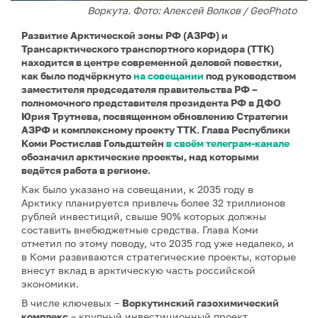
Воркута. Фото: Алексей Волков / GeoPhoto
Развитие Арктической зоны РФ (АЗРФ) и
Трансарктического транспортного коридора (ТТК)
находится в центре современной деловой повестки,
как было подчёркнуто
на совещании
под руководством
заместителя председателя правительства РФ –
полномочного представителя президента РФ в ДФО
Юрия Трутнева, посвященном обновлению Стратегии
АЗРФ и комплексному проекту ТТК. Глава Республики
Коми Ростислав Гольдштейн
в своём телеграм-канале
обозначил арктические проекты, над которыми
ведётся работа в регионе.
Как было указано на совещании, к 2035 году в
Арктику планируется привлечь более 32 триллионов
рублей инвестиций, свыше 90% которых должны
составить внебюджетные средства. Глава Коми
отметил по этому поводу, что 2035 год уже недалеко, и
в Коми развиваются стратегические проекты, которые
внесут вклад в арктическую часть российской
экономики.
В числе ключевых –
Воркутинский газохимический
комплекс
– крупный инвестиционный проект