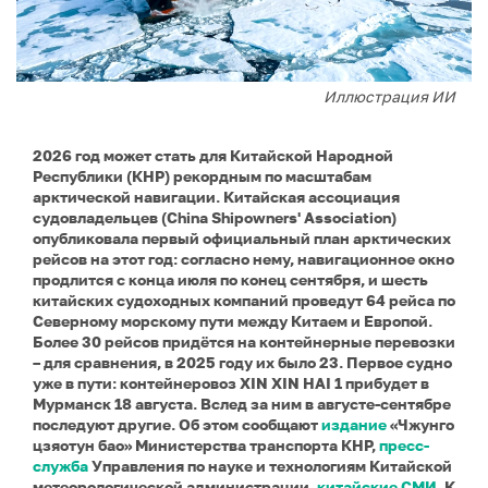
Иллюстрация ИИ
2026 год может стать для Китайской Народной
Республики (КНР) рекордным по масштабам
арктической навигации. Китайская ассоциация
судовладельцев (China Shipowners' Association)
опубликовала первый официальный план арктических
рейсов на этот год: согласно нему, навигационное окно
продлится с конца июля по конец сентября, и шесть
китайских судоходных компаний проведут 64 рейса по
Северному морскому пути между Китаем и Европой.
Более 30 рейсов придётся на контейнерные перевозки
– для сравнения, в 2025 году их было 23. Первое судно
уже в пути: контейнеровоз XIN XIN HAI 1 прибудет в
Мурманск 18 августа. Вслед за ним в августе-сентябре
последуют другие. Об этом сообщают
издание
«Чжунго
цзяотун бао» Министерства транспорта КНР,
пресс-
служба
Управления по науке и технологиям Китайской
метеорологической администрации,
китайские СМИ
. К