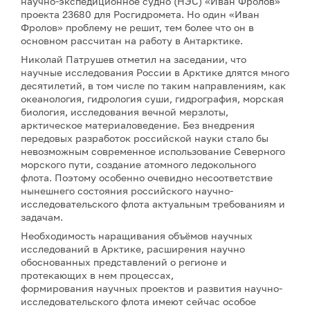
научно-экспедиционное судно (НЭС) «Иван Фролов»
проекта 23680 для Росгидромета. Но один «Иван
Фролов» проблему не решит, тем более что он в
основном рассчитан на работу в Антарктике.
Николай Патрушев отметил на заседании, что
научные исследования России в Арктике длятся много
десятилетий, в том числе по таким направлениям, как
океанология, гидрология суши, гидрография, морская
биология, исследования вечной мерзлоты,
арктическое материаловедение. Без внедрения
передовых разработок российской науки стало бы
невозможным современное использование Северного
морского пути, создание атомного ледокольного
флота. Поэтому особенно очевидно несоответствие
нынешнего состояния российского научно-
исследовательского флота актуальным требованиям и
задачам.
Необходимость наращивания объёмов научных
исследований в Арктике, расширения научно
обоснованных представлений о регионе и
протекающих в нем процессах,
формирования научных проектов и развития научно-
исследовательского флота имеют сейчас особое