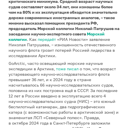
критического минимума. Средний возраст научных
судов составляет около 34 лет, они изношены более
чем на 80% и их эксплуатация обходится значительно
дороже современных иностранных аналогов, – такое
мнение высказал помощник президента РФ,
председатель Морской коллегии Николай Патрушев на
заседании научно-экспертного совета
Морской
коллегии
. Как
передаёт
«РИА Новости» заявление
Николая Патрушева, – изношенность отечественного
научного флота грозит потерей Россией лидерства в
исследовании Арктики.
GoArctic, часто освещающий морские научные
экспедиции в Арктике,
тоже писал
о том, что возраст
устаревающего научно-исследовательского флота
превышает 36 лет, и к 2024 году в стране
насчитывалось 66 научно-исследовательских судов,
половина из них построена ещё в СССР. За последние
12 лет в России введено в эксплуатацию всего 4
научно-исследовательских судна (НИС) – это южный
беспилотный катамаран, два гидрографических
катера (с возможностью работы в арктической зоне) и
знаменитая ЛСП «Северный полюс». Правда,
в октябре 2024 года в Санкт-Петербурге заложили