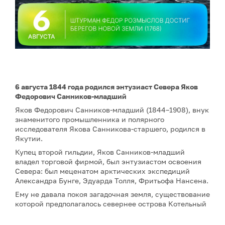
6 августа 1844 года родился энтузиаст Севера Яков
Федорович Санников-младший
Яков Федорович Санников-младший (1844–1908), внук
знаменитого промышленника и полярного
исследователя Якова Санникова-старшего, родился в
Якутии.
Купец второй гильдии, Яков Санников-младший
владел торговой фирмой, был энтузиастом освоения
Севера: был меценатом арктических экспедиций
Александра Бунге, Эдуарда Толля, Фритьофа Нансена.
Ему не давала покоя загадочная земля, существование
которой предполагалось севернее острова Котельный
– считалось, что там аномально теплый климат и
плодородная земля. Первым сделал сообщение об