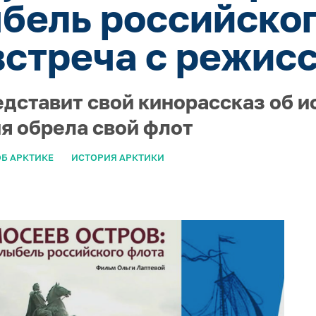
ыбель российског
встреча с режис
едставит свой кинорассказ об и
ия обрела свой флот
Б АРКТИКЕ
ИСТОРИЯ АРКТИКИ