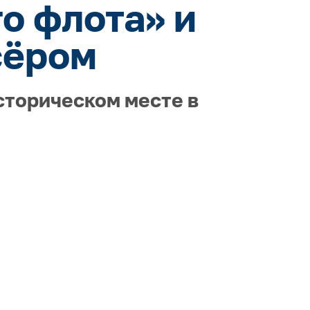
о флота» и
сёром
сторическом месте в