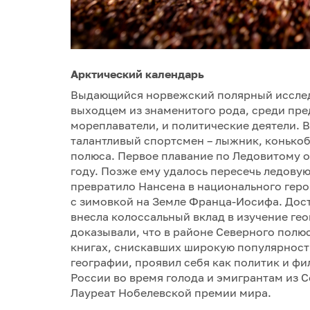
Арктический календарь
Выдающийся норвежский полярный исследо
выходцем из знаменитого рода, среди пред
мореплаватели, и политические деятели. 
талантливый спортсмен – лыжник, конькоб
полюса. Первое плавание по Ледовитому о
году. Позже ему удалось пересечь ледову
превратило Нансена в национального геро
с зимовкой на Земле Франца-Иосифа. Дост
внесла колоссальный вклад в изучение гео
доказывали, что в районе Северного полю
книгах, снискавших широкую популярност
географии, проявил себя как политик и фи
России во время голода и эмигрантам из 
Лауреат Нобелевской премии мира.