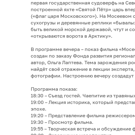
первая государственная судоверфь на Север
построенной яхте «Святой Пётр» царь вп
(«флаг царя Московского»). На Мосеевом о
сухогрузы и деревянные реплики «бывалы
быть великой морской державой, чтут и с
«открываются ворота в Арктику».
В программе вечера – показ фильма «Мосее
создан по заказу Фонда развития региона
автор, Ольга Лаптева. Тема зарождения р
найдёт своё отражение в лекции эксперта
фотографии. Настроению вечеру создадут
Программа показа:
18:30 – Съезд гостей. Чаепитие из травяны
19:00 – Лекция историка, который предст
эпохе.
19:20 – Представление фильма режиссером
19:30 – Просмотр фильма.
19:55 – Творческая встреча и обсуждение 