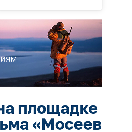
на площадке
льма «Мосеев