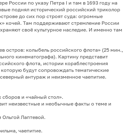
е России по указу Петра I и там в 1693 году на
ервые поднял исторический российский триколор
строве до сих пор строят суда: огромные
х» кочей. Там поддерживают стремление России
охраняют своё культурное наследие. И именно там
в остров: колыбель российского флота» (25 мин.,
льного кинематографа). Картину представит
оссийского флота, истории кораблестроения
, которую будут сопровождать тематические
 северный антураж и неизменное чаепитие.
х сборов и «чайный стол».
авит неизвестные и необычные факты о теме и
 Ольгой Лаптевой.
фильма, чаепитие.