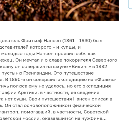
ватель Фритьоф Нансен (1861 – 1930) был
ставителей которого – и купцы, и
В молодые годы Нансен проявил себя как
ежец. Он мечтал и о славе покорителя Северного
кеану он совершил на шхуне «Викинг» в 1882
ю пустыню Гренландии. Это путешествие
я. В 1890-е он совершил экспедицию на «Фраме»
ичь полюса ему не удалось, но его экспедиция
графии Арктики: в частности, её сведения
са нет суши. Свои путешествия Нансен описал в
ь. Он стал основоположником физической
лантроп, помогавший, в частности, Советской
Советской России, оказавшимся на чужбине…