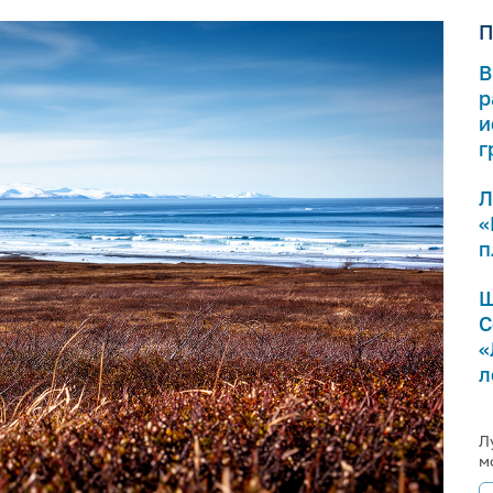
П
В
р
и
г
Л
«
п
Ш
С
«
л
Л
м