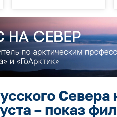
усского Севера 
густа – показ фи