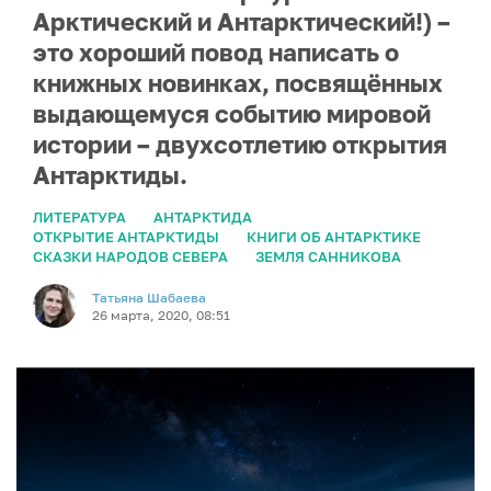
Арктический и Антарктический!) –
это хороший повод написать о
книжных новинках, посвящённых
выдающемуся событию мировой
истории – двухсотлетию открытия
Антарктиды.
ЛИТЕРАТУРА
АНТАРКТИДА
ОТКРЫТИЕ АНТАРКТИДЫ
КНИГИ ОБ АНТАРКТИКЕ
СКАЗКИ НАРОДОВ СЕВЕРА
ЗЕМЛЯ САННИКОВА
Татьяна Шабаева
26 марта, 2020, 08:51