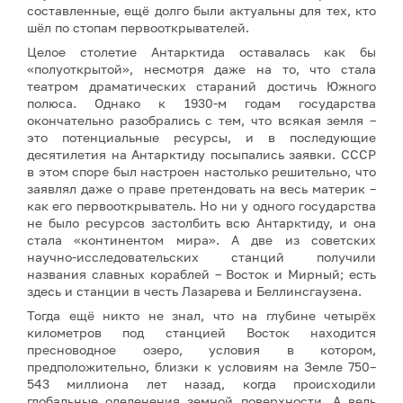
составленные, ещё долго были актуальны для тех, кто
шёл по стопам первооткрывателей.
Целое столетие Антарктида оставалась как бы
«полуоткрытой», несмотря даже на то, что стала
театром драматических стараний достичь Южного
полюса. Однако к 1930-м годам государства
окончательно разобрались с тем, что всякая земля –
это потенциальные ресурсы, и в последующие
десятилетия на Антарктиду посыпались заявки. СССР
в этом споре был настроен настолько решительно, что
заявлял даже о праве претендовать на весь материк –
как его первооткрыватель. Но ни у одного государства
не было ресурсов застолбить всю Антарктиду, и она
стала «континентом мира». А две из советских
научно-исследовательских станций получили
названия славных кораблей – Восток и Мирный; есть
здесь и станции в честь Лазарева и Беллинсгаузена.
Тогда ещё никто не знал, что на глубине четырёх
километров под станцией Восток находится
пресноводное озеро, условия в котором,
предположительно, близки к условиям на Земле 750–
543 миллиона лет назад, когда происходили
глобальные оледенения земной поверхности. А ведь