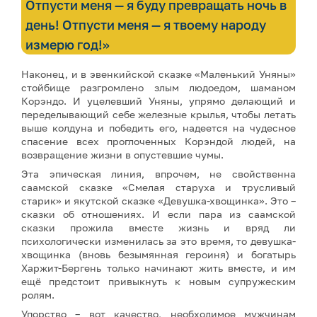
Отпусти меня — я буду превращать ночь в
день! Отпусти меня — я твоему народу
измерю год!»
Наконец, и в эвенкийской сказке «Маленький Уняны»
стойбище разгромлено злым людоедом, шаманом
Корэндо. И уцелевший Уняны, упрямо делающий и
переделывающий себе железные крылья, чтобы летать
выше колдуна и победить его, надеется на чудесное
спасение всех проглоченных Корэндой людей, на
возвращение жизни в опустевшие чумы.
Эта эпическая линия, впрочем, не свойственна
саамской сказке «Смелая старуха и трусливый
старик» и якутской сказке «Девушка-хвощинка». Это –
сказки об отношениях. И если пара из саамской
сказки прожила вместе жизнь и вряд ли
психологически изменилась за это время, то девушка-
хвощинка (вновь безымянная героиня) и богатырь
Харжит-Бергень только начинают жить вместе, и им
ещё предстоит привыкнуть к новым супружеским
ролям.
Упорство – вот качество, необходимое мужчинам