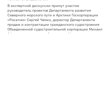
В экспертной дискуссии примут участие
руководитель проектов Департамента развития
Северного морского пути и Арктики Госкорпорации
«Росатом» Сергей Чемко, директор Департамента
продаж и контрактации гражданского судостроения
Объединенной судостроительной корпорации Михаил
Афонютин, генеральный директор Национального
морского фонда Индии адмирал Прадип Чаухан,
президент Центра научных исследований и
геополитики в Арктике и Антарктике SaGAA LIGHTS
Сулагна Чаттопадхьяй, а также научный сотрудник
Института оборонных исследований имени Манохара
Паррикара Бипандип Шарма.
Для аккредитации и получения дополнительной
информации, пожалуйста, обращайтесь к Юлии
Никитиной:
nikitina@porarctic.ru
Примечание: АНО «Экспертный центр – Проектный
офис развития Арктики (ПОРА)» является учредителем
сетевого издания «ГоАрктик».