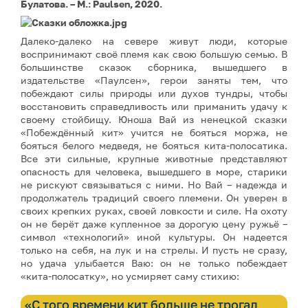
Булатова. – М.: Paulsen, 2020.
Далеко-далеко на севере живут люди, которые
воспринимают своё племя как свою большую семью. В
большинстве сказок сборника, вышедшего в
издательстве «Паулсен», герои заняты тем, что
побеждают силы природы или духов тундры, чтобы
восстановить справедливость или приманить удачу к
своему стойбищу. Юноша Вай из ненецкой сказки
«Побеждённый кит» учится не бояться моржа, не
бояться белого медведя, не бояться кита-полосатика.
Все эти сильные, крупные животные представляют
опасность для человека, вышедшего в море, старики
не рискуют связываться с ними. Но Вай – надежда и
продолжатель традиций своего племени. Он уверен в
своих крепких руках, своей ловкости и силе. На охоту
он не берёт даже купленное за дорогую цену ружьё –
символ «технологий» иной культуры. Он надеется
только на себя, на лук и на стрелы. И пусть не сразу,
но удача улыбается Ваю: он не только побеждает
«кита-полосатку», но усмиряет саму стихию:
«С того времени кит больше не трогал