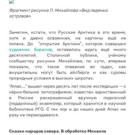
Фрагмент рисунка П. Михайлова «Вид ледяных
островов»
Заметим, кстати, что Русская Арктика в это время,
хотя и давно освоенная, на картины ещё не
попала. До "открытия Арктики", которое совершил
художник Борисов
, оставалось ждать ещё много
десятилетий. Столичной публике, учёному
сообществу рисунки Михайлова, по сути, впервые
показали, что такое плавание во льдах, как
внушительны могут быть айсберги и как суровы
природные условия в высоких широтах.
"Атлас..." вышел через десять лет после экспедиции -- с
чёрно-белыми литографиями; известен единственный
в России раскрашенный вручную подносной
(подарочный) экземпляр, который хранится в научной
библиотеке РГО. С тех пор и до наших дней Атлас ни
разу не переиздавался.
Сказки народов севера. В обработке Михаила