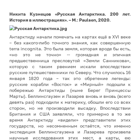
Никита Кузнецов «Русская Антарктика. 200 лет.
История в иллюстрациях». – М.: Paulsen, 2020.
Антарктиду начали помечать на картах ещё в XVI веке
– без какого-либо точного знания, как совершенную
terra incognita. Это была земля, которая вроде бы есть,
«но это не точно» -- громадная и эпичная
предшественница пресловутой «Земли Санникова»,
которую с таким рвением искали впоследствии
русские путешественники по Северу. Что случилось 16
января 1820 года – так это обретение легенды:
русские корабли «Восток» и «Мирный» подошли к
побережью Антарктиды (ныне Берег Принцессы
Марты). Беллинсгаузен и Лазарев вновь и вновь (всего
девять раз) подходили к материку, обошли его со всех
сторон, но не производили высадку. Впоследствии
Британия и США заявляли, что примерно в то же
время Антарктиду «видели» представители этих
государств, но несомненным остаётся, что именно
экспедиция Беллинсгаузена и Лазарева произвела
научные исследования этих мест, а карты, ею