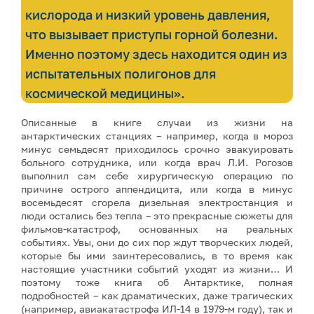
кислорода и низкий уровень давления,
что вызывает приступы горной болезни.
Именно поэтому здесь находится один из
испытательных полигонов для
космической медицины».
Описанные в книге случаи из жизни на
антарктических станциях – например, когда в мороз
минус семьдесят приходилось срочно эвакуировать
больного сотрудника, или когда врач Л.И. Рогозов
выполнил сам себе хирургическую операцию по
причине острого аппендицита, или когда в минус
восемьдесят сгорела дизельная электростанция и
люди остались без тепла – это прекрасные сюжеты для
фильмов-катастроф, основанных на реальных
событиях. Увы, они до сих пор ждут творческих людей,
которые бы ими заинтересовались, в то время как
настоящие участники событий уходят из жизни… И
поэтому тоже книга об Антарктике, полная
подробностей – как драматических, даже трагических
(например, авиакатастрофа ИЛ-14 в 1979-м году), так и