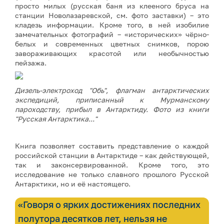
просто милых (русская баня из клееного бруса на
станции Новолазаревской, см. фото заставки) – это
кладезь информации. Кроме того, в ней изобилие
замечательных фотографий – «исторических» чёрно-
белых и современных цветных снимков, порою
завораживающих красотой или необычностью
пейзажа.
Дизель-электроход "Обь", флагман антарктических
экспедиций, приписанный к Мурманскому
пароходству, прибыл в Антарктиду. Фото из книги
"Русская Антарктика..."
Книга позволяет составить представление о каждой
российской станции в Антарктиде – как действующей,
так и законсервированной. Кроме того, это
исследование не только славного прошлого Русской
Антарктики, но и её настоящего.
«Говоря о ярких достижениях последних
полутора десятков лет, нельзя не