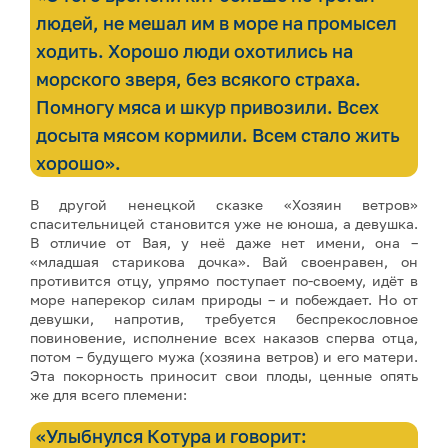
людей, не мешал им в море на промысел
ходить. Хорошо люди охотились на
морского зверя, без всякого страха.
Помногу мяса и шкур привозили. Всех
досыта мясом кормили. Всем стало жить
хорошо».
В другой ненецкой сказке «Хозяин ветров»
спасительницей становится уже не юноша, а девушка.
В отличие от Вая, у неё даже нет имени, она –
«младшая старикова дочка». Вай своенравен, он
противится отцу, упрямо поступает по-своему, идёт в
море наперекор силам природы – и побеждает. Но от
девушки, напротив, требуется беспрекословное
повиновение, исполнение всех наказов сперва отца,
потом – будущего мужа (хозяина ветров) и его матери.
Эта покорность приносит свои плоды, ценные опять
же для всего племени:
«Улыбнулся Котура и говорит: