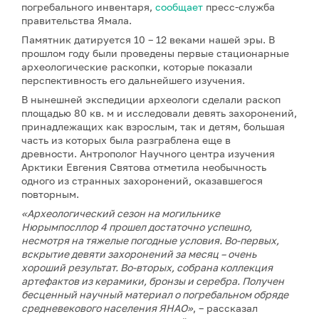
погребального инвентаря,
сообщает
пресс-служба
правительства Ямала.
Памятник датируется 10 – 12 веками нашей эры. В
прошлом году были проведены первые стационарные
археологические раскопки, которые показали
перспективность его дальнейшего изучения.
В нынешней экспедиции археологи сделали раскоп
площадью 80 кв. м и исследовали девять захоронений,
принадлежащих как взрослым, так и детям, большая
часть из которых была разграблена еще в
древности. Антрополог Научного центра изучения
Арктики Евгения Святова отметила необычность
одного из странных захоронений, оказавшегося
повторным.
«Археологический сезон на могильнике
Нюрымпосллор 4 прошел достаточно успешно,
несмотря на тяжелые погодные условия. Во-первых,
вскрытие девяти захоронений за месяц – очень
хороший результат. Во-вторых, собрана коллекция
артефактов из керамики, бронзы и серебра. Получен
бесценный научный материал о погребальном обряде
средневекового населения ЯНАО»
, – рассказал