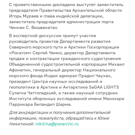
С приветственными докладами выступят заместитель
председателя Правительства Архангельской области
Игорь Мураев и глава индийской делегации,
заместитель председателя администрации порта
Ченнаи С. Вишванатан.
В экспертной дискуссии примут участие
руководитель проектов Департамента развития
Северного морского пути и Арктики Госкорпорации
«Росатом» Сергей Чемко, директор Департамента
продаж и контрактации гражданского судостроения
Объединенной судостроительной корпорации Михаил
Афонютин, генеральный директор Национального
морского фонда Индии адмирал Прадип Чаухан,
президент Центра научных исследований и
геополитики в Арктике и Антарктике SaGAA LIGHTS
Сулагна Чаттопадхьяй, а также научный сотрудник
Института оборонных исследований имени Манохара
Паррикара Бипандип Шарма.
Для аккредитации и получения дополнительной
информации, пожалуйста, обращайтесь к Юлии
Никитиной:
nikitina@porarctic.ru