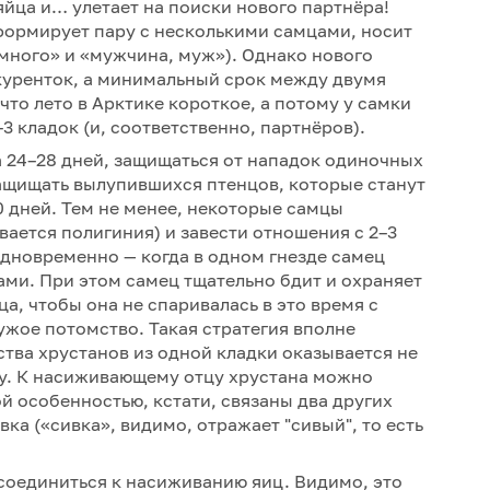
яйца и… улетает на поиски нового партнёра!
формирует пару с несколькими самцами, носит
«много» и «мужчина, муж»). Однако нового
нкуренток, а минимальный срок между двумя
что лето в Арктике короткое, а потому у самки
3 кладок (и, соответственно, партнёров).
а 24–28 дней, защищаться от нападок одиночных
защищать вылупившихся птенцов, которые станут
0 дней. Тем не менее, некоторые самцы
ается полигиния) и завести отношения с 2–3
одновременно — когда в одном гнезде самец
ми. При этом самец тщательно бдит и охраняет
а, чтобы она не спаривалась в это время с
ужое потомство. Такая стратегия вполне
ства хрустанов из одной кладки оказывается не
у. К насиживающему отцу хрустана можно
той особенностью, кстати, связаны два других
вка («сивка», видимо, отражает "сивый", то есть
соединиться к насиживанию яиц. Видимо, это