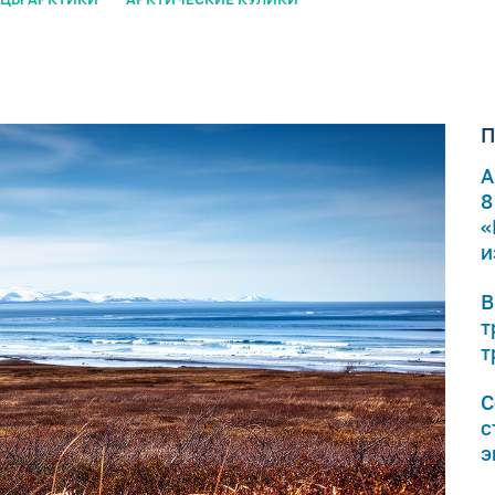
П
А
8
«
и
В
т
т
С
с
э