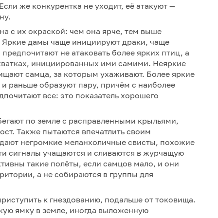
Если же конкурентка не уходит, её атакуют —
ну.
на с их окраской: чем она ярче, тем выше
. Яркие дамы чаще инициируют драки, чаще
 предпочитают не атаковать более ярких птиц, а
хватках, инициированных ими самими. Неяркие
ищают самца, за которым ухаживают. Более яркие
и раньше образуют пару, причём с наиболее
дпочитают все: это показатель хорошего
Бегают по земле с расправленными крыльями,
ост. Также пытаются впечатлить своим
здают негромкие меланхоличные свисты, похожие
 эти сигналы учащаются и сливаются в журчащую
тивны такие полёты, если самцов мало, и они
итории, а не собираются в группы для
риступить к гнездованию, подальше от токовища.
кую ямку в земле, иногда выложенную