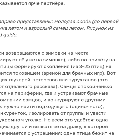
казывается ярче партнёра.
аправо представлены: молодая особь (до первой
мка летом и взрослый самец летом. Рисунок из
d guide.
ки возвращаются с зимовки на места
ируют её уже на зимовке), либо по прилёту на
птицы формируют скопления (из 3–25 птиц) на
вится токовищем (ареной для брачных игр). Вот
щих глухарей, тетеревов или турухтанов (это
т отдельного рассказа). Самцы спокойненько
тся на периферии, где и устраивают брачные
компании самцов, и конкурируют с другими
о: нужно найти подходящего (одиночного),
онкуренток, изолировать от группы и увести
укромном уголке. Не всем это удаётся: одна
ию другой и вызвать её на драку, к которой
начинается с устрашения: одна птица бежит на