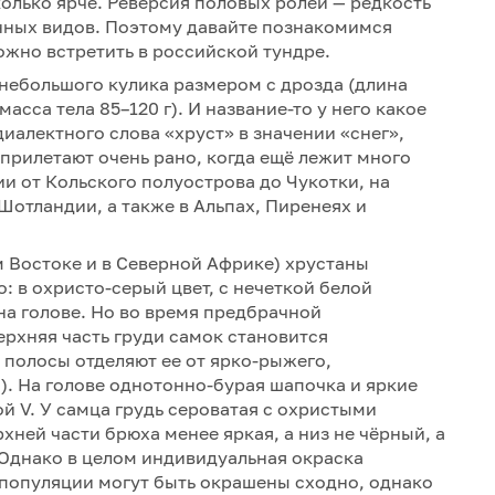
колько ярче. Реверсия половых ролей — редкость
енных видов. Поэтому давайте познакомимся
ожно встретить в российской тундре.
, небольшого кулика размером с дрозда (длина
масса тела 85–120 г). И название-то у него какое
иалектного слова «хруст» в значении «снег»,
 прилетают очень рано, когда ещё лежит много
ии от Кольского полуострова до Чукотки, на
 Шотландии, а также в Альпах, Пиренеях и
м Востоке и в Северной Африке) хрустаны
 в охристо-серый цвет, с нечеткой белой
а голове. Но во время предбрачной
ерхняя часть груди самок становится
 полосы отделяют ее от ярко-рыжего,
). На голове однотонно-бурая шапочка и яркие
й V. У самца грудь сероватая с охристыми
ней части брюха менее яркая, а низ не чёрный, а
 Однако в целом индивидуальная окраска
 популяции могут быть окрашены сходно, однако