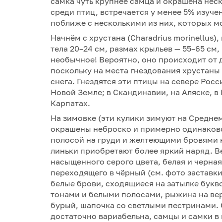
самка чуть крупнее самца и окрашена нес
среди птиц, встречается у менее 5% изуч
поближе с несколькими из них, которых м
Начнём с хрустана (Charadrius morinellus)
тела 20–24 см, размах крыльев — 55–65 см, 
необычное! Вероятно, оно происходит от д
поскольку на места гнездования хрустаны
снега. Гнездятся эти птицы на севере Росс
Новой Земле; в Скандинавии, на Аляске, в
Карпатах.
На зимовке (эти кулики зимуют на Средне
окрашены неброско и примерно одинаково:
полосой на груди и желтеющими бровями н
линьки приобретают более яркий наряд. В
насыщенного серого цвета, белая и черная
переходящего в чёрный (см. фото заставки
белые брови, сходящиеся на затылке букво
тонами и белыми полосами, рыжина на верх
бурый, шапочка со светлыми пестринами.
достаточно вариабельна, самцы и самки в