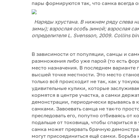
пары формируются так, что самка всегда о
Наряды хрустана. В нижнем ряду слева н
зимы); взрослая особь зимой; взрослая са
определителя L. Svensson, 2009. Collins bir
В зависимости от популяции, самцы и сам
размножения либо уже парой (то есть форм
место назначения. В последнем варианте 
высшей точке местности. Это место стано
только всё происходит не так, как у токую
удивительные кулики, которые заслуживаю
кормятся в центре участка, а самки держа
демонстрации, периодически врываясь в 
самками. Завоевать самца не так-то прост
преследовать его, попутно отбиваясь от к
подальше от токовища, чтобы спариться в 
самка может прервать брачную демонстрац
могут присоединиться ещё самки. Борьба 