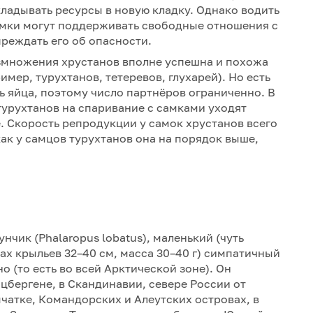
кладывать ресурсы в новую кладку. Однако водить
самки могут поддерживать свободные отношения с
еждать его об опасности.
азмножения хрустанов вполне успешна и похожа
мер, турухтанов, тетеревов, глухарей). Но есть
 яйца, поэтому число партнёров ограниченно. В
турухтанов на спаривание с самками уходят
. Скорость репродукции у самок хрустанов всего
 как у самцов турухтанов она на порядок выше,
чик (Phalaropus lobatus), маленький (чуть
мах крыльев 32–40 см, масса 30–40 г) симпатичный
 (то есть во всей Арктической зоне). Он
цбергене, в Скандинавии, севере России от
чатке, Командорских и Алеутских островах, в