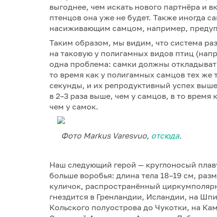
выгоднее, чем искать нового партнёра и в
птенцов она уже не будет. Также иногда 
насиживающим самцом, например, предупр
Таким образом, мы видим, что система р
на таковую у полигамных видов птиц (напри
одна проблема: самки должны откладывать
то время как у полигамных самцов тех же 
секунды, и их репродуктивный успех выше
в 2–3 раза выше, чем у самцов, в то время
чем у самок.
Фото Markus Varesvuo,
отсюда
.
Наш следующий герой — круглоносый плавун
больше воробья: длина тела 18–19 см, раз
куличок, распространённый циркумполярно
гнездится в Гренландии, Исландии, на Шпи
Кольского полуострова до Чукотки, на Кам