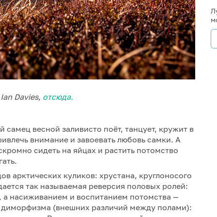
Л
м
Ian Davies,
отсюда.
 самец весной заливисто поёт, танцует, кружит в
ривлечь внимание и завоевать любовь самки. А
 скромно сидеть на яйцах и растить потомство
гать.
ов арктических куликов: хрустана, круглоносого
дается так называемая реверсия половых ролей:
, а насиживанием и воспитанием потомства —
о диморфизма (внешних различий между полами):