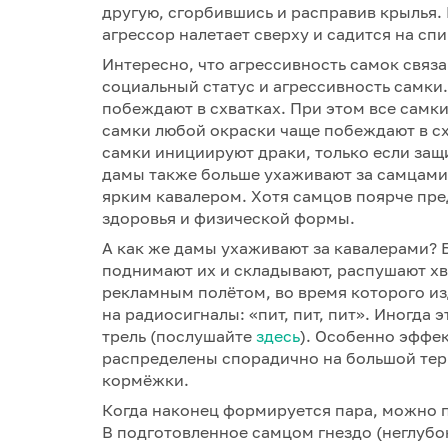
другую, сгорбившись и расправив крылья. 
агрессор налетает сверху и садится на спи
Интересно, что агрессивность самок связа
социальный статус и агрессивность самки
побеждают в схватках. При этом все самки
самки любой окраски чаще побеждают в с
самки инициируют драки, только если защ
дамы также больше ухаживают за самцами 
ярким кавалером. Хотя самцов поярче пре
здоровья и физической формы.
А как же дамы ухаживают за кавалерами? 
поднимают их и складывают, распушают хв
рекламным полётом, во время которого и
на радиосигналы: «пит, пит, пит». Иногда
трель (послушайте
здесь
). Особенно эффек
распределены спорадично на большой терр
кормёжки.
Когда наконец формируется пара, можно п
В подготовленное самцом гнездо (неглубо