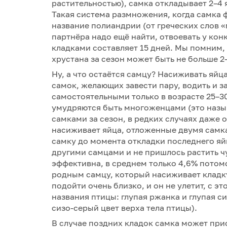
растительностью), самка откладывает 2–4 
Такая система размножения, когда самка 
название полиандрии (от греческих слов 
партнёра надо ещё найти, отвоевать у ко
кладками составляет 15 дней. Мы помним, 
хрустана за сезон может быть не больше 2–
Ну, а что остаётся самцу? Насиживать яйц
самок, желающих завести пару, водить и 
самостоятельными только в возрасте 25–3
умудряются быть многоженцами (это назыв
самками за сезон, в редких случаях даже 
насиживает яйца, отложенные двумя самка
самку до момента откладки последнего яйц
другими самцами и не пришлось растить ч
эффективна, в среднем только 4,6% потом
родным самцу, который насиживает кладк
подойти очень близко, и он не улетит, с э
названия птицы: глупая ржанка и глупая си
сизо-серый цвет верха тела птицы).
В случае поздних кладок самка может при