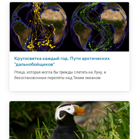
Кругосветка каждый год. Пути арктических
"дальнобойщиков"
Птица, которая могла бы трижды слетать на Луну, и
безостановочные перелёты над Тихим океаном.