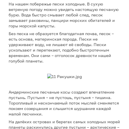
На нашем побережье пески холодные. В сухую
ветреную погоду можно увидеть настоящую песчаную
бурю. Вода быстро смывает любой след, песок
замывает раковины, панцири морских обитателей и
горы морской капусты.
Без песка не образуется благодатная почва, песок –
есть основа, материнская порода. Пески не
удерживают воду, не лишают её свободы. Пески
ускользают и перетекают, подобно быстротечным
временам. Они сами – отголосок древности нашей
голубой планеты.
Амдерминские песчаные косы создают впечатление
пустынь. Пустыня – не пустошь, пустыня – тишина.
Торопливый и нескончаемый поток мыслей сменяется
покоем созерцания и слышится шуршание каждой
малой песчинки.
На далёких островах и берегах самых холодных морей
планеты раскинулись другие пустыни – арктические –