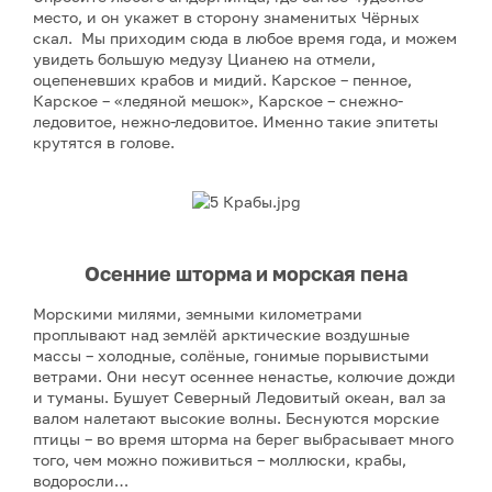
место, и он укажет в сторону знаменитых Чёрных
скал. Мы приходим сюда в любое время года, и можем
увидеть большую медузу Цианею на отмели,
оцепеневших крабов и мидий. Карское – пенное,
Карское – «ледяной мешок», Карское – снежно-
ледовитое, нежно-ледовитое. Именно такие эпитеты
крутятся в голове.
Осенние шторма и морская пена
Морскими милями, земными километрами
проплывают над землёй арктические воздушные
массы – холодные, солёные, гонимые порывистыми
ветрами. Они несут осеннее ненастье, колючие дожди
и туманы. Бушует Северный Ледовитый океан, вал за
валом налетают высокие волны. Беснуются морские
птицы – во время шторма на берег выбрасывает много
того, чем можно поживиться – моллюски, крабы,
водоросли…