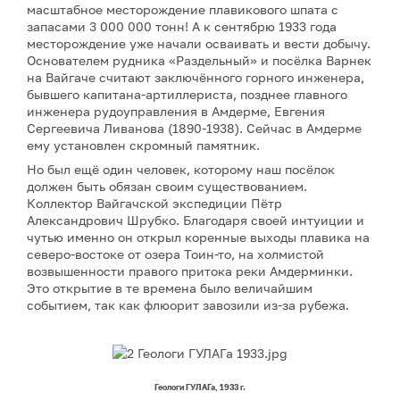
масштабное месторождение плавикового шпата с
запасами 3 000 000 тонн! А к сентябрю 1933 года
месторождение уже начали осваивать и вести добычу.
Основателем рудника «Раздельный» и посёлка Варнек
на Вайгаче считают заключённого горного инженера,
бывшего капитана-артиллериста, позднее главного
инженера рудоуправления в Амдерме, Евгения
Сергеевича Ливанова (1890-1938). Сейчас в Амдерме
ему установлен скромный памятник.
Но был ещё один человек, которому наш посёлок
должен быть обязан своим существованием.
Коллектор Вайгачской экспедиции Пётр
Александрович Шрубко. Благодаря своей интуиции и
чутью именно он открыл коренные выходы плавика на
северо-востоке от озера Тоин-то, на холмистой
возвышенности правого притока реки Амдерминки.
Это открытие в те времена было величайшим
событием, так как флюорит завозили из-за рубежа.
Геологи ГУЛАГа, 1933 г.