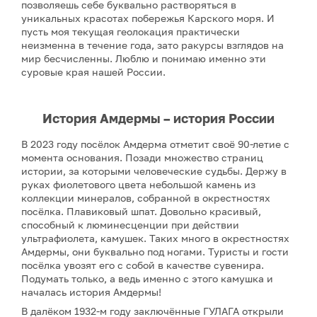
позволяешь себе буквально растворяться в
уникальных красотах побережья Карского моря. И
пусть моя текущая геолокация практически
неизменна в течение года, зато ракурсы взглядов на
мир бесчисленны. Люблю и понимаю именно эти
суровые края нашей России.
История Амдермы – история России
В 2023 году посёлок Амдерма отметит своё 90-летие с
момента основания. Позади множество страниц
истории, за которыми человеческие судьбы. Держу в
руках фиолетового цвета небольшой камень из
коллекции минералов, собранной в окрестностях
посёлка. Плавиковый шпат. Довольно красивый,
способный к люминесценции при действии
ультрафиолета, камушек. Таких много в окрестностях
Амдермы, они буквально под ногами. Туристы и гости
посёлка увозят его с собой в качестве сувенира.
Подумать только, а ведь именно с этого камушка и
началась история Амдермы!
В далёком 1932-м году заключённые ГУЛАГА открыли