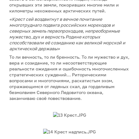
открывших эти земли, покоривших многие мили и
километры нехоженных арктических путей.
«Крест сей воздвигнут в вечное почитание
многотруднаго подвига российских мореходов и
северных земель первопроходцев, непреоборимые
мужество, дух и верность Родине которых
способствовали её созиданию как великой морской и
арктической державы»
То ли вечность, то ли бренность. То ли мужество и дух,
вера и созидание, то ли несоответствующие
реальности ожидания и ошибочность многочисленных
стратегических суждений… Риторическими
вопросами и многоточиями, раскатистым эхом,
отражающимся от ледяных скал, да горделивым
безмолвием Северного Ледовитого океана,
заканчиваю своё повествование.