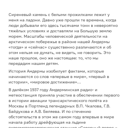
Сиреневый камень с белыми прожилками лежит у
меня на ладони. Давно уже прошли те времена, когда
люди добывали его здесь тысячами тонн в невероятно
тяжёлых условиях и доставляли на Большую землю
морем. Масштабы человеческой деятельности на
арктическом побережье в районе нашей Амдермы
«тогда» и «сейчас» существенно различаются и об
этом нельзя не думать, не видеть, не говорить. Это
наше прошлое, оно же настоящее: то, что мы
передадим нашим детям.
История Амдермы изобилует фактами, которые
начинаются со слов «впервые в мире», «первый в
истории», «мировое достижение»…
В далёком 1937 году Амдерминская радио- и
метеостанция приняла участие в обеспечении первого
в истории авиации трансарктического полёта из
Москвы в Портленд легендарных В.П. Чкалова, Г.В.
Байдукова и А.В. Беляева. И по стечению
обстоятельств в этом же самом году впервые в мире
начала работу дрейфующая на льдине
гидрометеорологическая станция «Северный полюс –