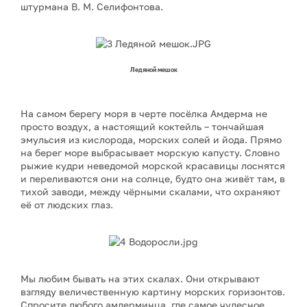
штурмана В. М. Селифонтова.
Ледяной мешок
На самом берегу моря в черте посёлка Амдерма не
просто воздух, а настоящий коктейль – тончайшая
эмульсия из кислорода, морских солей и йода. Прямо
на берег море выбрасывает морскую капусту. Словно
рыжие кудри неведомой морской красавицы лоснятся
и переливаются они на солнце, будто она живёт там, в
тихой заводи, между чёрными скалами, что охраняют
её от людских глаз.
Мы любим бывать на этих скалах. Они открывают
взгляду величественную картину морских горизонтов.
Спросите любого амдерминца, где самое чудесное