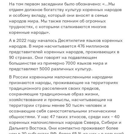
На том первом заседании было обозначено: «...Мы
отдаем должное богатству культур коренных народов
и особому вкладу, который они вносят в семью
народов мира. Мы также помним об огромных
трудностях, с которыми сталкиваются многие
коренные народы».
А в 2022 году началось Десятилетие языков коренных
народов. В мире насчитывается 476 миллионов
представителей коренных народов, проживающих в
90 странах. Они говорят на подавляющем
большинстве из примерно 7000 языков мира и
представляют 5000 различных культур.
В России коренными малочисленными народами
признаются народы, проживающие на территориях
традиционного расселения своих предков,
сохраняющие традиционные образ жизни,
хозяйствование и промыслы, насчитывающие на
территории страны менее 50 тысяч человек и
осознающие себя самостоятельными этническими
общностями. У нас 47 таких этносов, среди них – 40
коренных малочисленных народов Севера, Сибири и
Дальнего Востока. Они компактно проживают более
чем в 30 субъектах РФ, более 65 % из них – в сельской