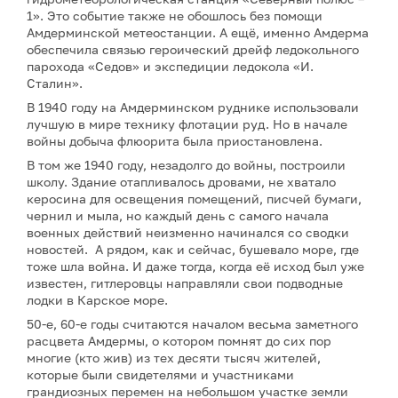
1». Это событие также не обошлось без помощи
Амдерминской метеостанции. А ещё, именно Амдерма
обеспечила связью героический дрейф ледокольного
парохода «Седов» и экспедиции ледокола «И.
Сталин».
В 1940 году на Амдерминском руднике использовали
лучшую в мире технику флотации руд. Но в начале
войны добыча флюорита была приостановлена.
В том же 1940 году, незадолго до войны, построили
школу. Здание отапливалось дровами, не хватало
керосина для освещения помещений, писчей бумаги,
чернил и мыла, но каждый день с самого начала
военных действий неизменно начинался со сводки
новостей. А рядом, как и сейчас, бушевало море, где
тоже шла война. И даже тогда, когда её исход был уже
известен, гитлеровцы направляли свои подводные
лодки в Карское море.
50-е, 60-е годы считаются началом весьма заметного
расцвета Амдермы, о котором помнят до сих пор
многие (кто жив) из тех десяти тысяч жителей,
которые были свидетелями и участниками
грандиозных перемен на небольшом участке земли