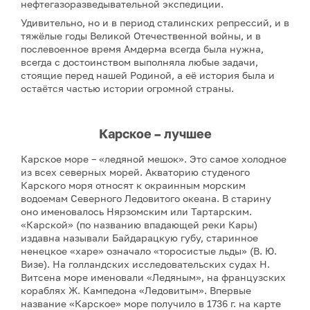
нефтегазоразведывательной экспедиции.
Удивительно, но и в период сталинских репрессий, и в
тяжёлые годы Великой Отечественной войны, и в
послевоенное время Амдерма всегда была нужна,
всегда с достоинством выполняла любые задачи,
стоящие перед нашей Родиной, а её история была и
остаётся частью истории огромной страны.
Карское – лучшее
Карское море – «ледяной мешок». Это самое холодное
из всех северных морей. Акваторию студеного
Карского моря относят к окраинным морским
водоемам Северного Ледовитого океана. В старину
оно именовалось Нярзомским или Тартарским.
«Карской» (по названию впадающей реки Кары)
издавна называли Байдарацкую губу, старинное
ненецкое «харе» означало «торосистые льды» (В. Ю.
Визе). На голландских исследовательских судах Н.
Витсена море именовали «Ледяным», на французских
кораблях Ж. Кампедона «Ледовитым». Впервые
название «Карское» море получило в 1736 г. на карте