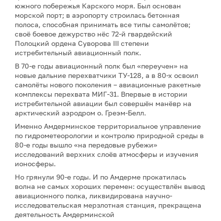
южного побережья Карского моря. Был основан
морской порт; в аэропорту строилась бетонная
полоса, способная принимать все типы самолётов;
своё боевое дежурство нёс 72-й гвардейский
Полоцкий ордена Суворова III степени
истребительный авиационный полк.
В 70-е годы авиационный полк был «переучен» на
новые дальние перехватчики ТУ-128, а в 80-х освоил
самолёты нового поколения – авиационные ракетные
комплексы перехвата МИГ-31. Впервые в истории
истребительной авиации был совершён манёвр на
арктический аэродром о. Греэм-Белл.
Именно Амдерминское территориальное управление
по гидрометеорологии и контролю природной среды в
80-е годы вышло «на передовые рубежи»
исследований верхних слоёв атмосферы и изучения
ионосферы.
Но грянули 90-е годы. И по Амдерме прокатилась
волна не самых хороших перемен: осуществлён вывод
авиационного полка, ликвидирована научно-
исследовательская мерзлотная станция, прекращена
деятельность Амдерминской