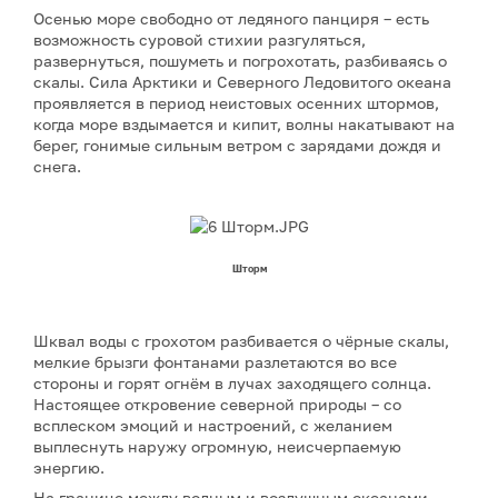
Осенью море свободно от ледяного панциря – есть
возможность суровой стихии разгуляться,
развернуться, пошуметь и погрохотать, разбиваясь о
скалы. Сила Арктики и Северного Ледовитого океана
проявляется в период неистовых осенних штормов,
когда море вздымается и кипит, волны накатывают на
берег, гонимые сильным ветром с зарядами дождя и
снега.
Шторм
Шквал воды с грохотом разбивается о чёрные скалы,
мелкие брызги фонтанами разлетаются во все
стороны и горят огнём в лучах заходящего солнца.
Настоящее откровение северной природы – со
всплеском эмоций и настроений, с желанием
выплеснуть наружу огромную, неисчерпаемую
энергию.
На границе между водным и воздушным океанами