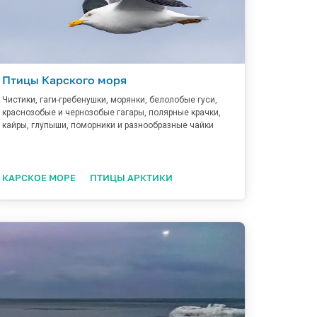
Птицы Карского моря
Чистики, гаги-гребенушки, морянки, белолобые гуси,
краснозобые и чернозобые гагары, полярные крачки,
кайры, глупыши, поморники и разнообразные чайки
КАРСКОЕ МОРЕ
ПТИЦЫ АРКТИКИ