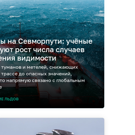
ы на Севморпути: учёные
ют рост числа случаев
ения видимости
а туманов и метелей, снижающих
 трассе до опасных значений,
это напрямую связано с глобальным
е
ИЕ ЛЬДОВ