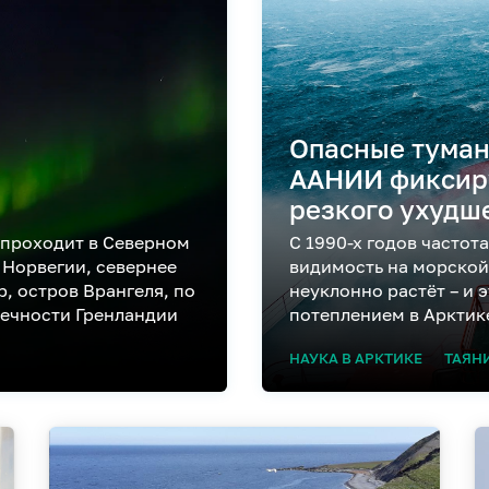
Опасные туман
ААНИИ фиксиру
резкого ухудш
 проходит в Северном
С 1990-х годов частот
 Норвегии, севернее
видимость на морской
, остров Врангеля, по
неуклонно растёт – и 
нечности Гренландии
потеплением в Арктик
НАУКА В АРКТИКЕ
ТАЯН