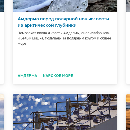
Амдерма перед полярной ночью: вести
из арктической глубинки
Поморская икона и кресты Амдермы, снос «заброшек»
и Белый мишка, тюльпаны за полярным кругом и общее
море
АМДЕРМА
КАРСКОЕ МОРЕ