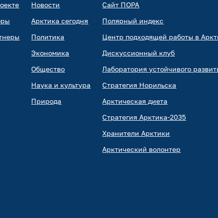
роекте
Новости
Сайт ПОРА
оры
Арктика сегодня
Полярный индекс
тнеры
Политика
Центр подходящей работы в Аркт
Экономика
Дискуссионный клуб
Общество
Лаборатория устойчивого развит
Наука и культура
Стратегия Норильска
Природа
Арктическая диета
Стратегия Арктика-2035
Хранители Арктики
Арктический волонтер