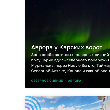
Аврора у Карских ворот
Зона особо активных полярных сияний
полушарии вдоль северного побережья
Мурманска, через Новую Землю, Таймыр
Северной Аляске, Канаде и южной око
СЕВЕРНОЕ СИЯНИЕ
АВРОРА