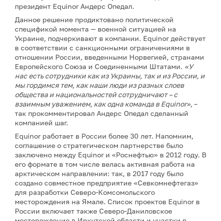
президент Equinor Андерс Опедал.
Данное решение продиктовано политической
спецификой момента — военной ситуацией на
Украине, подчеркивают в компании. Equinor действует
в соответствии с санкционными ограничениями в
отношении России, введенными Норвегией, странами
Европейского Союза и Соединенными Штатами.
«У
нас есть сотрудники как из Украины, так и из России, и
мы гордимся тем, как наши люди из разных слоев
общества и национальностей сотрудничают – с
взаимным уважением, как одна команда в Equinor»,
–
так прокомментировал Андерс Опедал сделанный
компанией шаг.
Equinor работает в России более 30 лет. Напомним,
соглашение о стратегическом партнерстве было
заключено между Equinor и «Роснефтью» в 2012 году. В
его формате в том числе велась активная работа на
арктическом направлении: так, в 2017 году было
создано совместное предприятие «Севкомнефтегаз»
для разработки Северо-Комсомольского
месторождения на Ямале. Список проектов Equinor в
России включает также Северо-Даниловское
месторождение в Иркутской области и участки в