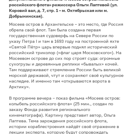
российского флота» режиссера Ольги Лаптевой (ул.
Коровий вал, д. 7, стр. 1 – м. Октябрьская или м.
Добрынинская).
Мосеев остров в Архангельске – это место, где Россия
обрела свой флот. Там была создана первая
государственная судоверфь на Севере России по
указу Петра I и там в 1693 году на построенной яхте
«Святой Пётр» царь впервые поднял исторический
российский триколор («флаг царя Московского»). На
Мосеевом острове до сих пор строят суда: огромные
сухогрузы и деревянные реплики «бывалых» кочей.
Там поддерживают стремление России быть великой
морской державой, чтут и сохраняют своё культурное
наследие. И именно там «открываются ворота в
Арктику».
В программе вечера – показ фильма «Мосеев остров:
колыбель российского флота» (25 мин., создан по
заказу Фонда развития регионального
кинематографа). Картину представит автор, Ольга
Лаптева. Тема зарождения российского флота,
истории кораблестроения найдёт своё отражение в
лекции эксперта, которую будут сопровождать