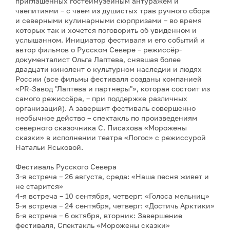
приглашённых гостеймузейным антуражем и
чаепитиями – с чаем из душистых трав ручного сбора
и северными кулинарными сюрпризами – во время
которых так и хочется поговорить об увиденном и
услышанном. Инициатор фестиваля и его событий и
автор фильмов о Русском Севере – режиссёр-
документалист Ольга Лаптева, снявшая более
двадцати кинолент о культурном наследии и людях
России (все фильмы фестиваля созданы компанией
«PR-Завод "Лаптева и партнеры"», которая состоит из
самого режиссёра, – при поддержке различных
организаций). А завершит фестиваль совершенно
необычное действо – спектакль по произведениям
северного сказочника С. Писахова «Морожены
сказки» в исполнении театра «Логос» с режиссурой
Натальи Яськовой.
Фестиваль Русского Севера
3-я встреча – 26 августа, среда: «Наша песня живет и
не старится»
4-я встреча – 10 сентября, четверг: «Голоса мельниц»
5-я встреча – 24 сентября, четверг: «Достичь Арктики»
6-я встреча – 6 октября, вторник: Завершение
фестиваля, Спектакль «Морожены сказки»