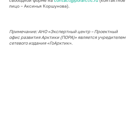
свободной форме на
contact@porarctic.ru
(контактное
лицо – Аксинья Коршунова).
Примечание: АНО «Экспертный центр – Проектный
офис развития Арктики (ПОРА)» является учредителем
сетевого издания «ГоАрктик».