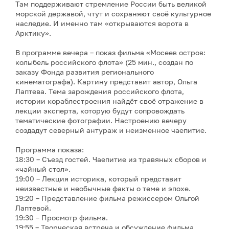
Там поддерживают стремление России быть великой
морской державой, чтут и сохраняют своё культурное
наследие. И именно там «открываются ворота в
Арктику».
В программе вечера – показ фильма «Мосеев остров:
колыбель российского флота» (25 мин., создан по
заказу Фонда развития регионального
кинематографа). Картину представит автор, Ольга
Лаптева. Тема зарождения российского флота,
истории кораблестроения найдёт своё отражение в
лекции эксперта, которую будут сопровождать
тематические фотографии. Настроению вечеру
создадут северный антураж и неизменное чаепитие.
Программа показа:
18:30 – Съезд гостей. Чаепитие из травяных сборов и
«чайный стол».
19:00 – Лекция историка, который представит
неизвестные и необычные факты о теме и эпохе.
19:20 – Представление фильма режиссером Ольгой
Лаптевой.
19:30 – Просмотр фильма.
19:55 – Творческая встреча и обсуждение фильма,