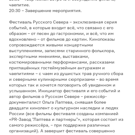
чаепитие.
20:30 – Завершение мероприятия.
Фестиваль Русского Севера – эксклюзивная серия
событий, в которые входит всё, что связано с его
образом – от песен до гастрономии, и всё, что им
вдохновлено – от фильмов до картин. Кинопоказы
сопровождаются живыми концертными
выступлениями, записями старинного фольклора,
экспертными мнениями, выставками,
костюмированными перформансами, рассказами
приглашённых гостеймузейным антуражем и
чаепитиями – с чаем из душистых трав ручного сбора
и северными кулинарными сюрпризами – во время
которых так и хочется поговорить об увиденном и
услышанном. Инициатор фестиваля и его событий и
автор фильмов о Русском Севере – режиссёр-
документалист Ольга Лаптева, снявшая более
двадцати кинолент о культурном наследии и людях
России (все фильмы фестиваля созданы компанией
«PR-Завод "Лаптева и партнеры"», которая состоит из
самого режиссёра, – при поддержке различных
организаций). А завершит фестиваль совершенно