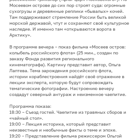
Мосеевом острове до сих пор строят суда: огромные
сухогрузы и деревянные реплики «бывалых» кочей.
Там поддерживают стремление России быть великой
морской державой, чтут и сохраняют своё культурное
наследие. И именно там «открываются ворота в
Арктику».
В программе вечера – показ фильма «Мосеев остров:
колыбель российского флота» (25 мин., создан по
заказу Фонда развития регионального
кинематографа). Картину представит автор, Ольга
Лаптева. Тема зарождения российского флота,
истории кораблестроения найдёт своё отражение в
лекции эксперта, которую будут сопровождать
тематические фотографии. Настроению вечеру
создадут северный антураж и неизменное чаепитие.
Программа показа:
18:30 – Съезд гостей. Чаепитие из травяных сборов и
«чайный стол».
19:00 – Лекция историка, который представит
неизвестные и необычные факты о теме и эпохе.
19:20 – Представление фильма режиссером Ольгой