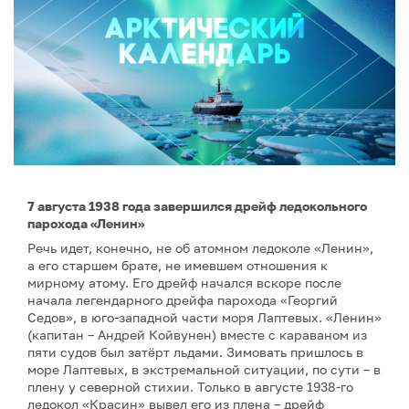
7 августа 1938 года завершился дрейф ледокольного
парохода «Ленин»
Речь идет, конечно, не об атомном ледоколе «Ленин»,
а его старшем брате, не имевшем отношения к
мирному атому. Его дрейф начался вскоре после
начала легендарного дрейфа парохода «Георгий
Седов», в юго-западной части моря Лаптевых. «Ленин»
(капитан – Андрей Койвунен) вместе с караваном из
пяти судов был затёрт льдами. Зимовать пришлось в
море Лаптевых, в экстремальной ситуации, по сути – в
плену у северной стихии. Только в августе 1938-го
ледокол «Красин» вывел его из плена – дрейф