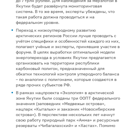
до 7 трлн рублей. Для наблюдения за мерзлотой в
Якутии будет развёрнута мониторинговая
система. В то же время, эксперты убеждены, что
такая работа должна проводиться и на
федеральном уровне.
Переход к низкоуглеродному развитию
арктических регионов России лучше проводить с
учётом специфики и особенностей каждого из них,
полагают учёные и эксперты, принявшие участие в
форуме. В целях выработки оптимальной модели
энергоперехода в условиях Якутии предлагается
организовать на территории республики
карбоновый полигон, предназначенный для
обкатки технологий контроля углеродного баланса
– по аналогии с полигонами, которые создаются в
ряде прочих субъектов РФ.
В рамках нацпроекта «Экология» в арктической
зоне Якутии были созданы три ООПТ федерального
значения (заповедник «Медвежьи острова»,
нацпарк «Кыталык» и заказник «Новосибирские
острова»). В перспективе нескольких лет начнут
свою работу природный парк «Амма» и ресурсные
резерваты «Чибагалахский» и «Хастах». Помимо