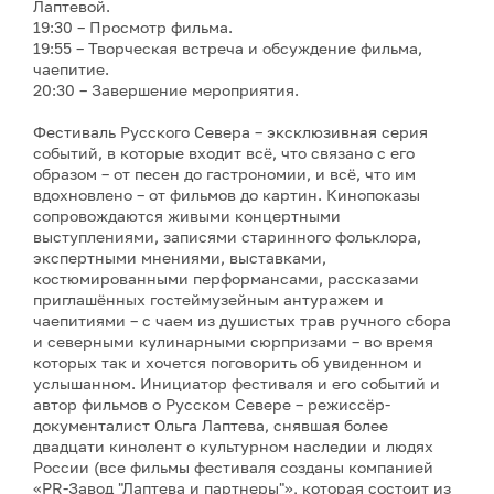
Лаптевой.
19:30 – Просмотр фильма.
19:55 – Творческая встреча и обсуждение фильма,
чаепитие.
20:30 – Завершение мероприятия.
Фестиваль Русского Севера – эксклюзивная серия
событий, в которые входит всё, что связано с его
образом – от песен до гастрономии, и всё, что им
вдохновлено – от фильмов до картин. Кинопоказы
сопровождаются живыми концертными
выступлениями, записями старинного фольклора,
экспертными мнениями, выставками,
костюмированными перформансами, рассказами
приглашённых гостеймузейным антуражем и
чаепитиями – с чаем из душистых трав ручного сбора
и северными кулинарными сюрпризами – во время
которых так и хочется поговорить об увиденном и
услышанном. Инициатор фестиваля и его событий и
автор фильмов о Русском Севере – режиссёр-
документалист Ольга Лаптева, снявшая более
двадцати кинолент о культурном наследии и людях
России (все фильмы фестиваля созданы компанией
«PR-Завод "Лаптева и партнеры"», которая состоит из