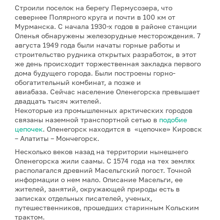
Строили поселок на берегу Пермусозера, что
севернее Полярного круга и почти в 100 км от
Мурманска. С начала 1930-х годов в районе станции
Оленья обнаружены железорудные месторождения. 7
августа 1949 года были начаты горные работы и
строительство рудника открытых разработок, в этот
же день происходит торжественная закладка первого
дома будущего города. Были построены горно-
обогатительный комбинат, а позже и
авиабаза. Сейчас население Оленегорска превышает
двадцать тысяч жителей.
Некоторые из промышленных арктических городов
связаны наземной транспортной сетью в
подобие
цепочек
. Оленегорск находится в «цепочке» Кировск
– Апатиты – Мончегорск.
Несколько веков назад на территории нынешнего
Оленегорска жили саамы. С 1574 года на тех землях
располагался древний Масельгский погост. Точной
информации о нем мало. Описание Масельги, ее
жителей, занятий, окружающей природы есть в
записках отдельных писателей, ученых,
путешественников, прошедших старинным Кольским
трактом.