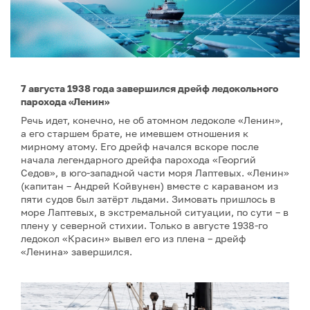
7 августа 1938 года завершился дрейф ледокольного
парохода «Ленин»
Речь идет, конечно, не об атомном ледоколе «Ленин»,
а его старшем брате, не имевшем отношения к
мирному атому. Его дрейф начался вскоре после
начала легендарного дрейфа парохода «Георгий
Седов», в юго-западной части моря Лаптевых. «Ленин»
(капитан – Андрей Койвунен) вместе с караваном из
пяти судов был затёрт льдами. Зимовать пришлось в
море Лаптевых, в экстремальной ситуации, по сути – в
плену у северной стихии. Только в августе 1938-го
ледокол «Красин» вывел его из плена – дрейф
«Ленина» завершился.