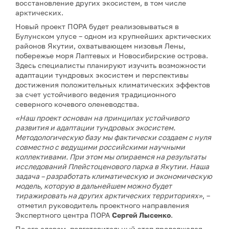
восстановление других экосистем, в том числе
арктических.
Новый проект ПОРА будет реализовываться в
Булунском улусе – одном из крупнейших арктических
районов Якутии, охватывающем низовья Лены,
побережье моря Лаптевых и Новосибирские острова.
Здесь специалисты планируют изучить возможности
адаптации тундровых экосистем и перспективы
достижения положительных климатических эффектов
за счет устойчивого ведения традиционного
северного кочевого оленеводства.
«Наш проект основан на принципах устойчивого
развития и адаптации тундровых экосистем.
Методологическую базу мы фактически создаем с нуля
совместно с ведущими российскими научными
коллективами. При этом мы опираемся на результаты
исследований Плейстоценового парка в Якутии. Наша
задача – разработать климатическую и экономическую
модель, которую в дальнейшем можно будет
тиражировать на других арктических территориях»
, –
отметил руководитель проектного направления
Экспертного центра ПОРА
Сергей Лысенко
.
По его словам, подготовительный этап продолжался