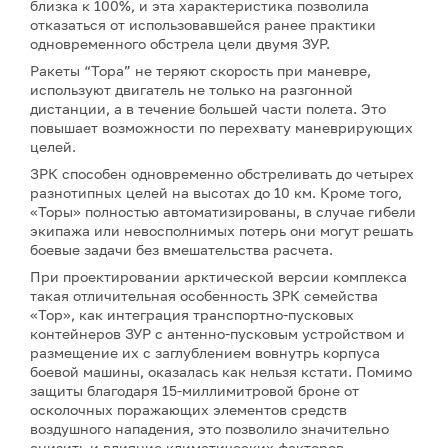
близка к 100%, и эта характеристика позволила
отказаться от использовавшейся ранее практики
одновременного обстрела цели двумя ЗУР.
Ракеты “Тора” не теряют скорость при маневре,
используют двигатель не только на разгонной
дистанции, а в течение большей части полета. Это
повышает возможности по перехвату маневрирующих
целей.
ЗРК способен одновременно обстреливать до четырех
разнотипных целей на высотах до 10 км. Кроме того,
«Торы» полностью автоматизированы, в случае гибели
экипажа или невосполнимых потерь они могут решать
боевые задачи без вмешательства расчета.
При проектировании арктической версии комплекса
такая отличительная особенность ЗРК семейства
«Тор», как интеграция транспортно-пусковых
контейнеров ЗУР с антенно-пусковым устройством и
размещение их с заглублением вовнутрь корпуса
боевой машины, оказалась как нельзя кстати. Помимо
защиты благодаря 15-миллимитровой броне от
осколочных поражающих элементов средств
воздушного нападения, это позволило значительно
снизить и влияние климатических факторов.