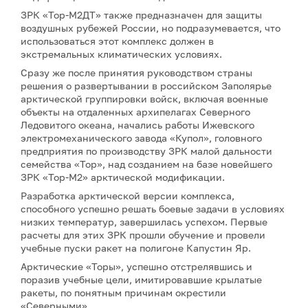
ЗРК «Тор-М2ДТ» также предназначен для защиты
воздушных рубежей России, но подразумевается, что
использоваться этот комплекс должен в
экстремальных климатических условиях.
Сразу же после принятия руководством страны
решения о развертывании в российском Заполярье
арктической группировки войск, включая военные
объекты на отдаленных архипелагах Северного
Ледовитого океана, начались работы Ижевского
электромеханического завода «Купол», головного
предприятия по производству ЗРК малой дальности
семейства «Тор», над созданием на базе новейшего
ЗРК «Тор-М2» арктической модификации.
Разработка арктической версии комплекса,
способного успешно решать боевые задачи в условиях
низких температур, завершилась успехом. Первые
расчеты для этих ЗРК прошли обучение и провели
учебные пуски ракет на полигоне Капустин Яр.
Арктические «Торы», успешно отстрелявшись и
поразив учебные цели, имитировавшие крылатые
ракеты, по понятным причинам окрестили
«Северными».