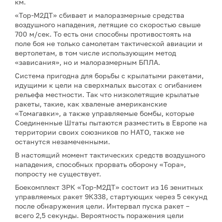
км.
«Тор-М2ДТ» сбивает и малоразмерные средства
воздушного нападения, летящие со скоростью свыше
700 м/сек. То есть они способны противостоять на
поле боя не только самолетам тактической авиации и
вертолетам, в том числе использующим метод
«зависания», но и малоразмерным БПЛА.
Система пригодна для борьбы с крылатыми ракетами,
идущими к цели на сверхмалых высотах с огибанием
рельефа местности. Так что низколетящие крылатые
ракеты, такие, как хваленые американские
«Томагавки», а также управляемые бомбы, которые
Соединенные Штаты пытаются разместить в Европе на
территории своих союзников по НАТО, также не
останутся незамеченными.
В настоящий момент тактических средств воздушного
нападения, способных прорвать оборону «Тора»,
попросту не существует.
Боекомплект ЗРК «Тор-М2ДТ» состоит из 16 зенитных
управляемых ракет 9К338, стартующих через 5 секунд
после обнаружения цели. Интервал пуска ракет –
всего 2,5 секунды. Вероятность поражения цели