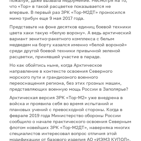
пожалуй, даже вызвала недоумение. Несмотря на то,
что «Тор» в такой расцветке показывается не
впервые. В первый раз ЗРК «Тор-М2ДТ» проносился
мимо трибун еще 9 мая 2017 года.
Представьте на фоне десятков единиц боевой техники
цвета хаки такую «белую ворону». А ведь арктический
вариант зенитно-ракетного комплекса с белым
медведем на борту казался именно «белой вороной»
среди другой боевой техники привычной зеленой
расцветки, принявшей участие в параде.
Но как обойтись ныне, когда Арктическое
направление в контексте освоения Северного
морского пути и грандиозного военного
переоснащения региона, без этих грозных машин,
представляющих военную мощь России в Заполярье?
Арктическая версия ЗРК «Тор-М2» уже внедрена в
войска и проявила себя во время испытаний и
плановых учений с превосходной стороны. Когда в
феврале 2019 года Министерство обороны России
сообщило о начале практического освоения Северным
флотом новейших ЗРК «Тор-М2ДТ», наверняка многих
специалистов интересовал вопрос отличия этой
модификации от базового изделия АО «ИЭМЗ КУПОЛ».