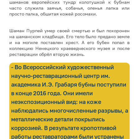
шаманов европейских тундр колотушкой к бубнам
часто служила заячья, собачья, оленья лапка или
просто палка, обшитая кожей росомахи.
Шаман Пурпей умер своей смертью и был похоронен
на шаманском кладбище. Его тело было предано земле
и на могиле поставлен крест. А его бубен попал в
коллекцию Ненецкого краеведческого музея и после
реставрации обрёл вторую жизнь.
- Во Всероссийский художественный
научно-реставрационный центр им.
академика И.Э. Грабаря бубны поступили
в конце 2016 года. Они имели
неэкспозиционный вид: на коже
наблюдались многочисленные разрывы, а
металлические детали покрылись
коррозией. В результате кропотливой
работы реставраторами были устранены