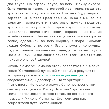
два яруса. На первом ярусе, во всю ширину амбара,
была сделана полка, на которой хранились предметы
христианского культа – икона Николая Чудотворца с
серебряным окладом размером 60 на 50 см, Библия с
золотым тиснением и некоторые другие предметы
христианского культа. На втором ярусе слева от входа
находились шаманские вещи, справа – домашние
хозяйственные. Шаманские вещи лежали в центре на
полке, сделанной во всю ширину амбара. Сначала
лежал бубен, в который была вложена колотушка,
рядом лежала шаманская одежда, а затем куклы
шамана – духи и домашние покровители. Всё это было
накрыто оленьей шкурой.
Иконы в амбаре шаманов стали появляться в XIX веке,
после "Самоедской духовной миссии", в результате
которой произошла
христианизация ненцев
, а
следовательно, и двоеверие. На территории
(нынешнего) Ненецкого округа было построено три
самоедских церкви. Икону Николая Чудотворца
шаман использовал не просто так, по-ненецки его
называли Микола Мутратка. Его почитали как
покровителя путешественников.