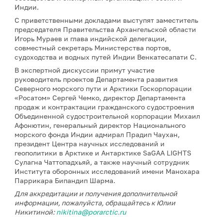
Индии.
С приветственными докладами выступят заместитель
председателя Правительства Архангельской области
Игорь Мураев и глава индийской делегации,
совместный секретарь Министерства портов,
судоходства и водных путей Индии Венкатесапати С.
В экспертной дискуссии примут участие
руководитель проектов Департамента развития
Северного морского пути и Арктики Госкорпорации
«Росатом» Сергей Чемко, директор Департамента
продаж и контрактации гражданского судостроения
Объединенной судостроительной корпорации Михаил
Афонютин, генеральный директор Национального
морского фонда Индии адмирал Прадип Чаухан,
президент Центра научных исследований и
геополитики в Арктике и Антарктике SaGAA LIGHTS
Сулагна Чаттопадхьяй, а также научный сотрудник
Института оборонных исследований имени Манохара
Паррикара Бипандип Шарма.
Для аккредитации и получения дополнительной
информации, пожалуйста, обращайтесь к Юлии
Никитиной:
nikitina@porarctic.ru