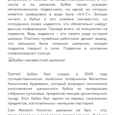
числе и на шаманов. Бубен также украшен
металлическими подвесками, на одной из которых
имеется гравировка в виде букв «А.К.Г.». Больше
ничего о бубне и его хозяйке неизвестно, но
сотрудники музея надеются, что обязательно найдут
данную информацию. Прежде всего, по инициалам на
подвеске. Ведь подвески – это своего рода история
шамана. Поэтому музейные работники делают вывод,
что женщина была сильным шаманом, каждая
подвеска говорит о силе. Подвески в основном
символизируют солнце.
Третий бубен был создан в 2005 году
путешественником, почётным полярником Филиппом
Никитичем Ардеевым, который возродил технологию
изготовления шаманского бубна по материалам
собрания культовых предметов ненцев архангельских
тундр. Этот бубен был одним из первых сакральных
предметов, изготовленных ненецким мастером.
Сам Филипп Никитич шаманом не был – это,
признавался он в своё время, просто его роль. В одном