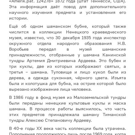
«Amerik.pat. 124278» 1872 года (штат Теннесси, США).
Эта информация даёт повод для дополнительного
научного изучения предмета и установления его
истории.
Ещё об одном шаманском бубне, который также
числится в коллекции Ненецкого краеведческого
музея, известно, что 30 декабря 1935 года инспектор
окружного отдела народного образования Н.В.
Воробьев передал в музей шаманские
принадлежности, отобранные у шамана Канинской
тундры Артемия Дмитриевича Ардеева. Это бубен и
три куклы, две из которых изображают святых, а
третья – шамана. Туловище и лицо кукол были из
дерева, а одежда суконная, чёрного цвета. Изъята
была и колотушка для бубна, на острие которой было
вырезано изображение лица человека.
В 1986 году в фонд музея из Малоземельской тундры
были переданы ненецкие культовые куклы и маска
шамана. В процессе работы выяснилось, что часть
этих предметов принадлежала шаману Тиманской
тундры Алексею Степановичу Ардееву.
В 40-е годы ХХ века часть коллекции была утрачена.
Пополнение продолжилось лишь после 1969 года, когда