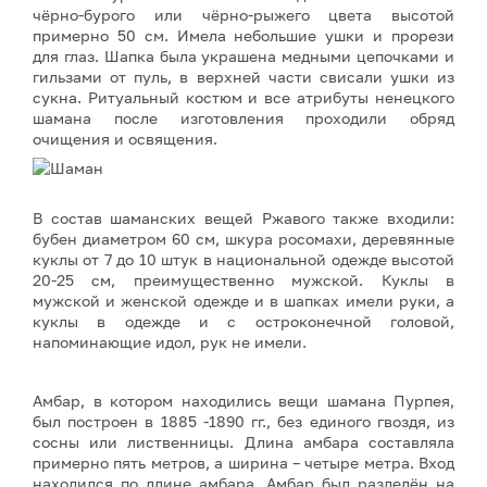
чёрно-бурого или чёрно-рыжего цвета высотой
примерно 50 см. Имела небольшие ушки и прорези
для глаз. Шапка была украшена медными цепочками и
гильзами от пуль, в верхней части свисали ушки из
сукна. Ритуальный костюм и все атрибуты ненецкого
шамана после изготовления проходили обряд
очищения и освящения.
В состав шаманских вещей Ржавого также входили:
бубен диаметром 60 см, шкура росомахи, деревянные
куклы от 7 до 10 штук в национальной одежде высотой
20-25 см, преимущественно мужской. Куклы в
мужской и женской одежде и в шапках имели руки, а
куклы в одежде и с остроконечной головой,
напоминающие идол, рук не имели.
Амбар, в котором находились вещи шамана Пурпея,
был построен в 1885 -1890 гг., без единого гвоздя, из
сосны или лиственницы. Длина амбара составляла
примерно пять метров, а ширина – четыре метра. Вход
находился по длине амбара. Амбар был разделён на