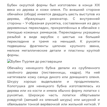
Бубен округлой формы был изготовлен в конце XIX
века из дерева и кожи оленя. По внешней стороне
обечайки (обода) имеется двадцать шесть выступов из
дерева, образующих резонатор. С внутренней
стороны – У-образная рукоятка, составленная из двух
деревянных перекладин, прикреплённых в обечайке с
помощью кожаных ремешков. Перекладины украшены
резьбой в виде зарубок с шестью на большей
перекладине и тремя на меньшей. К рукояти
подвешены фрагменты цепочек крупного звена,
мелкие металлические детали и пластины круглой
формы.
Обечайку ненецкого бубна делали из срубленного
хвойного дерева (лиственницы, кедра). На неё
натягивали кожу самца дикого или домашнего оленя.
Шкуру хорошо выделывали и продымливали.
Колотушка для ненецкого бубна изготовлялась из
дерева или из кости и имела обычно форму лопатки с
рукоятью. Широкую часть лопатки обёртывали
ровдугой (замшей из оленьей шкуры) или шкуркой и
обвязывали тонкой верёвочкой или жильной ниткой. У