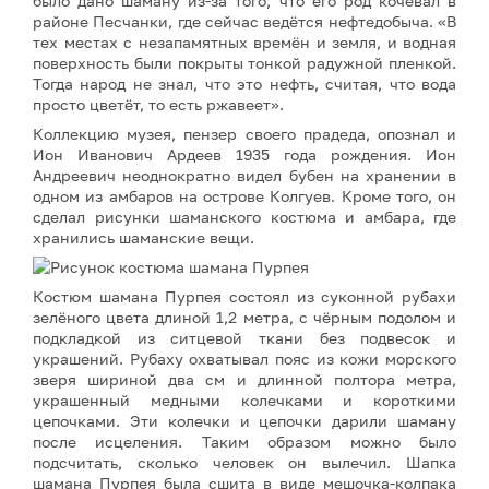
было дано шаману из-за того, что его род кочевал в
районе Песчанки, где сейчас ведётся нефтедобыча. «В
тех местах с незапамятных времён и земля, и водная
поверхность были покрыты тонкой радужной пленкой.
Тогда народ не знал, что это нефть, считая, что вода
просто цветёт, то есть ржавеет».
Коллекцию музея, пензер своего прадеда, опознал и
Ион Иванович Ардеев 1935 года рождения. Ион
Андреевич неоднократно видел бубен на хранении в
одном из амбаров на острове Колгуев. Кроме того, он
сделал рисунки шаманского костюма и амбара, где
хранились шаманские вещи.
Костюм шамана Пурпея состоял из суконной рубахи
зелёного цвета длиной 1,2 метра, с чёрным подолом и
подкладкой из ситцевой ткани без подвесок и
украшений. Рубаху охватывал пояс из кожи морского
зверя шириной два см и длинной полтора метра,
украшенный медными колечками и короткими
цепочками. Эти колечки и цепочки дарили шаману
после исцеления. Таким образом можно было
подсчитать, сколько человек он вылечил. Шапка
шамана Пурпея была сшита в виде мешочка-колпака