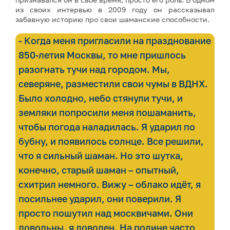
из своих интервью в 2009 году он рассказывал
забавную историю про свои шаманские способности.
- Когда меня пригласили на празднование
850-летия Москвы, то мне пришлось
разогнать тучи над городом. Мы,
северяне, разместили свои чумы в ВДНХ.
Было холодно, небо стянули тучи, и
земляки попросили меня пошаманить,
чтобы погода наладилась. Я ударил по
бубну, и появилось солнце. Все решили,
что я сильный шаман. Но это шутка,
конечно, старый шаман – опытный,
схитрил немного. Вижу – облако идёт, я
посильнее ударил, они поверили. Я
просто пошутил над москвичами. Они
довольны, я доволен. На родине часто