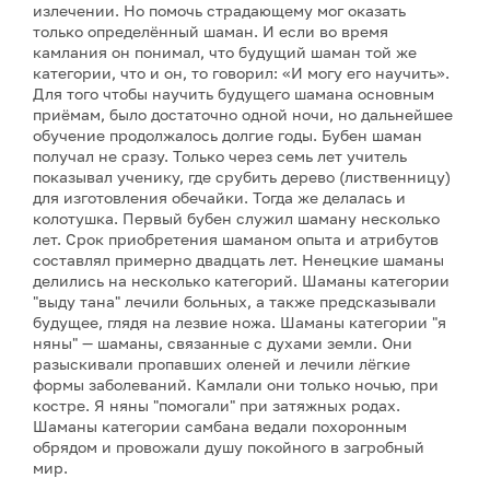
излечении. Но помочь страдающему мог оказать
только определённый шаман. И если во время
камлания он понимал, что будущий шаман той же
категории, что и он, то говорил: «И могу его научить».
Для того чтобы научить будущего шамана основным
приёмам, было достаточно одной ночи, но дальнейшее
обучение продолжалось долгие годы. Бубен шаман
получал не сразу. Только через семь лет учитель
показывал ученику, где срубить дерево (лиственницу)
для изготовления обечайки. Тогда же делалась и
колотушка. Первый бубен служил шаману несколько
лет. Срок приобретения шаманом опыта и атрибутов
составлял примерно двадцать лет. Ненецкие шаманы
делились на несколько категорий. Шаманы категории
"выду тана" лечили больных, а также предсказывали
будущее, глядя на лезвие ножа. Шаманы категории "я
няны" — шаманы, связанные с духами земли. Они
разыскивали пропавших оленей и лечили лёгкие
формы заболеваний. Камлали они только ночью, при
костре. Я няны "помогали" при затяжных родах.
Шаманы категории самбана ведали похоронным
обрядом и провожали душу покойного в загробный
мир.