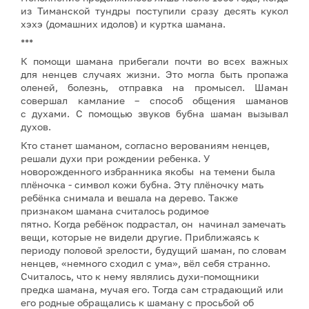
из Тиманской тундры поступили сразу десять кукол
хэхэ (домашних идолов) и куртка шамана.
***
К помощи шамана прибегали почти во всех важных
для ненцев случаях жизни. Это могла быть пропажа
оленей, болезнь, отправка на промысел. Шаман
совершал камлание – способ общения шаманов
с духами. С помощью звуков бубна шаман вызывал
духов.
Кто станет шаманом, согласно верованиям ненцев,
решали духи при рождении ребенка. У
новорожденного избранника якобы на темени была
плёночка - символ кожи бубна. Эту плёночку мать
ребёнка снимала и вешала на дерево. Также
признаком шамана считалось родимое
пятно. Когда ребёнок подрастал, он начинал замечать
вещи, которые не видели другие. Приближаясь к
периоду половой зрелости, будущий шаман, по словам
ненцев, «немного сходил с ума», вёл себя странно.
Считалось, что к нему являлись духи-помощники
предка шамана, мучая его. Тогда сам страдающий или
его родные обращались к шаману с просьбой об