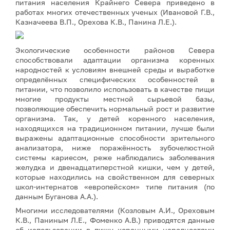
питания населения Крайнего Севера приведено в
работах многих отечественных ученых (Ивановой Г.В.,
Казначеева В.П., Орехова К.В., Панина Л.Е.).
Экологические особенности районов Севера
способствовали адаптации организма коренных
народностей к условиям внешней среды и выработке
определённых специфических особенностей в
питании, что позволило использовать в качестве пищи
многие продукты местной сырьевой базы,
позволяющие обеспечить нормальный рост и развитие
организма. Так, у детей коренного населения,
находящихся на традиционном питании, лучше были
выражены адаптационные способности зрительного
анализатора, ниже поражённость зубочелюстной
системы кариесом, реже наблюдались заболевания
желудка и двенадцатиперстной кишки, чем у детей,
которые находились на свойственном для северных
школ-интернатов «европейском» типе питания (по
данным Буганова А.А.).
Многими исследователями (Козловым А.И., Ореховым
К.В., Паниным Л.Е., Фоменко А.В.) приводятся данные
об использовании в пищу коренными народностями