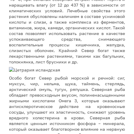
наращивать влагу (от 12 до 437 %) в зависимости от
климатических условий. Лечебные свойства этого
растения обусловлены наличием в составе усниновой
кислоты и слизи, а также комплекса из ферментов,
витаминов, жира, камеди, органических кислот. Такой
состав позволяет использовать растение в качестве
успокаивающего средства, снимающего
воспалительные процессы кишечника, желудка,
слизистых оболочек. Крайний Север богат также
лекарственными растениями, такими как багульник,
толокнянка, лист брусники и др.
Особо богат Север рыбой морской и речной: сиг,
муксун, чир, нельма, щука, таймень, стерлядь,
арктический омуль, тугун, ряпушка. Северная рыба
обладает превосходным вкусом, полиненасыщенными
жирными кислотами Омега 3, которые оказывают
антисклеротическое действие на кровеносные
сосуды, улучшают их эластичность, снижают уровень
вредного холестерина в крови. Северная рыба
является ценным источником фосфора – минерала,
который оказывает благотворное влияние на нервную