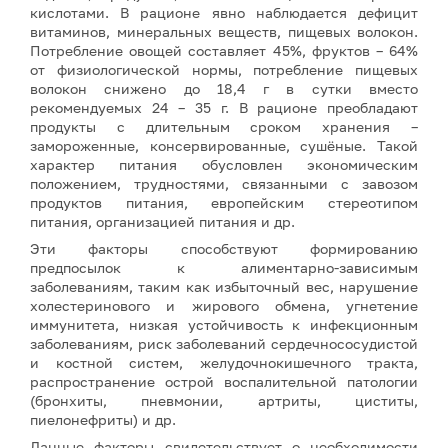
кислотами. В рационе явно наблюдается дефицит
витаминов, минеральных веществ, пищевых волокон.
Потребление овощей составляет 45%, фруктов – 64%
от физиологической нормы, потребление пищевых
волокон снижено до 18,4 г в сутки вместо
рекомендуемых 24 – 35 г. В рационе преобладают
продукты с длительным сроком хранения –
замороженные, консервированные, сушёные. Такой
характер питания обусловлен экономическим
положением, трудностями, связанными с завозом
продуктов питания, европейским стереотипом
питания, организацией питания и др.
Эти факторы способствуют формированию
предпосылок к алиментарно-зависимым
заболеваниям, таким как избыточный вес, нарушение
холестеринового и жирового обмена, угнетение
иммунитета, низкая устойчивость к инфекционным
заболеваниям, риск заболеваний сердечнососудистой
и костной систем, желудочнокишечного тракта,
распространение острой воспалительной патологии
(бронхиты, пневмонии, артриты, циститы,
пиелонефриты) и др.
Данные факторы свидетельствует о необходимости