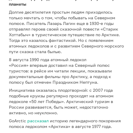
планеты
Долгие десятилетия простым людям приходилось
только мечтать о том, чтобы побывать на Северном
полюсе. Писатель Лазарь Лагин еще в 1930-е годы
отправлял героев своей сказочной повести «Старик
Хоттабыч» в туристическое путешествие по Арктике.
Тогда это казалось фантастикой. Но с появлением
атомных ледоколов и с развитием Северного морского
пути сказка стала былью.
8 августа 1990 года атомный ледокол
«Россия» впервые доставил на Северный полюс
туристов: в рейсе им читали лекции, показывали
документальные фильмы про Арктику, а подход к
полюсу был отмечен Праздником Нептуна.
Инициатива оказалась плодотворной: с 2007 года
подобные круизы регулярно проходят на атомном
ледоколе «50 лет Победы». Арктический туризм в
России развивается, быть может, недостаточно
активно, но неуклонно.
GoArctic
рассказал
историю легендарного покорения
полюса ледоколом «Арктика» в августе 1977 года.