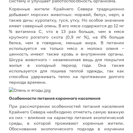
систему и улучшает работоспособность организма.
Коренные жители Крайнего Севера традиционно
добывают морских животных: моржей, белух, нерп, а
также дичь: куропатку, гуся, утку. Но особое значение
имеет северный олень. В его мясе содержится до 12 мг
% витамина С, что в 13 раз больше, чем в мясе
крупного рогатого скота (0,9 мг %), на 6% больше
белка, чем в говядине, меньше жира. В питании
используется не только мясо и молоко оленя –
ценность имеют также кровь и внутренние органы.
Шкура животного – незаменимая вещь для покрытия
жилья в холодный период года. Она также
используется для пошива теплой одежды, так как
способна удерживать тепло на протяжении долгого
периода времени.
Особенности питания коренного населения
При рассмотрении особенностей питания населения
Крайнего Севера необходимо отметить самую важную
из них – влияние на характер питания экологической
среды, в которой проживают коренные жители.
Обоснование экологического подхода в изучении