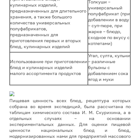
Толкуши –
кулинарных изделий,
универсальный
предназначенных для длительного
полуфабрикат (при
хранения, а также большого
добавлении в воду
количества универсальных
– суп-пюре, при
полуфабрикатов,
жарке – блюдо,
предназначенных для
сходное по вкусу с
приготовления первых и вторых
котлетами)
блюд, кулинарных изделий
Угал, султа, кульни
Использование при приготовлении
– различные
блюд и кулинарных изделий
бульоны с
малого ассортимента продуктов
добавлением сока
ягод и муки
Пищевая ценность всех блюд, рецептура которых
собрана во время экспедиций, была рассчитана по
таблицам химического состава И. М. Скурихина, а в
отдельных случаях – на основании
экспериментальных данных. Для оценки пищевой
ценности национальных блюд и блюд,
модернизированных нами для предприятий массового