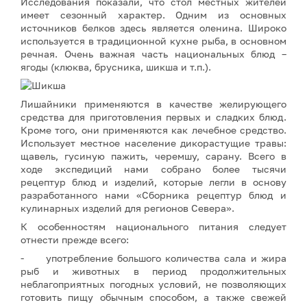
Исследования показали, что стол местных жителей
имеет сезонный характер. Одним из основных
источников белков здесь является оленина. Широко
используется в традиционной кухне рыба, в основном
речная. Очень важная часть национальных блюд –
ягоды (клюква, брусника, шикша и т.п.).
Лишайники применяются в качестве желирующего
средства для приготовления первых и сладких блюд.
Кроме того, они применяются как лечебное средство.
Использует местное население дикорастущие травы:
щавель, гусиную пажить, черемшу, сарану. Всего в
ходе экспедиций нами собрано более тысячи
рецептур блюд и изделий, которые легли в основу
разработанного нами «Сборника рецептур блюд и
кулинарных изделий для регионов Севера».
К особенностям национального питания следует
отнести прежде всего:
- употребление большого количества сала и жира
рыб и животных в период продолжительных
неблагоприятных погодных условий, не позволяющих
готовить пищу обычным способом, а также свежей