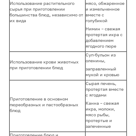
Использование растительного
мясо, обжаренное
сырья при приготовлении
и измельченное
большинства блюд, независимо от
вместе с
их вида
голубикой
Нимин – свежая
протертая икра с
добавлением
ягодного пюре
Суп-бульон из
оленины,
Использование крови животных
при приготовлении блюд
заправленный
мукой и кровью
Сырая печень,
протертая вместе
с ягодами
Приготовление в основном
Канна – свежая
пюреобразных и пастообразных
икра, молоки,
блюд
мясо рыбы,
протертые и
запеченные
Приготовление блюд и