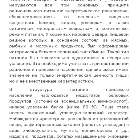
нарушаются все три основных принципа
рационального питания: энергетическое равновесие,
сбалансированность по основным пищевым
веществам: белкам, жирам, углеводам, а также
витаминам, минеральным веществам, и, конечно же,
режим питания. У коренных народов Севера, пищевой
рацион которых в основном состоял из мясных,
рыбных и молочных продуктов, был сформирован
исторически белково-липидный тип обмена. Такой тип
питания был максимально адаптирован к северным
условиям. Это необходимо учитывать при составлении
рационов и приезжего населения, однако здесь имеет
значение не только энергетическая ценность пищи,
но и её качественные характеристики.
В структуре питания приезжего
населения наблюдается недостаток белковых
продуктов (источника эссенциальных аминокислот),
низкое усвоение белка (ниже 80 %). Пища стала
носить выраженный углеводно-липидный характер.
Наблюдается чрезмерное употребление углеводистой
пищи, рафинированных сахаров (простых углеводов) в
виде хлебобулочных, мучных, кондитерских и др.
изделий; продуктов, богатых насыщенными жирными