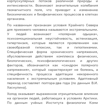
корпускулярных потоков различной природы и
интенсивности. Возникают значительные колебания
геомагнитного поля, что приводит к изменению
биохимических и биофизических процессов в клетках
организма.
По названным признакам условия Крайнего Севера
для приезжего человека называются экстремальными.
У людей возникают «полярная одышка»,
психоэмоциональная неустойчивость, астенизация,
гипертензия, которые являются проявлением как
своеобразной гипоксии, так и гипогликемии.
Специфическая форма хронического напряжения,
обусловленная действием комплекса физических,
биологических, психофизиологических и других
факторов, обозначается как «синдром полярного
напряжения», который характеризует не болезнь, а
специфичность процесса адаптации некоренного
населения к экстремальным условиям. Адаптивный
переход составляет полтора-два года (по данным В.И.
Хаснулина).
Холод оказывает выраженное отрицательное влияние
на организм людей, работающих в условиях Арктики.
По данным учёных Института физиологии Коми