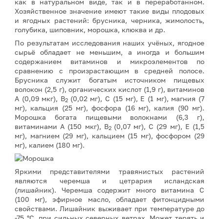
как в натуральном виде, так и в переработанном.
Хозяйственное значение имеют такие виды плодовых
и ягодных растений: брусника, черника, жимолость,
голубика, шиповник, морошка, клюква и др.
По результатам исследования наших учёных, ягодное
сырьё обладает не меньшим, а иногда и большим
содержанием витаминов и микроэлементов по
сравнению с произрастающим в средней полосе.
Брусника служит богатым источником пищевых
волокон (2,5 г), органических кислот (1,9 г), витаминов
А (0,09 мкг), В
(0,02 мг), С (15 мг), Е (1 мг), магния (7
2
мг), кальция (25 мг), фосфора (16 мг), калия (90 мг).
Морошка богата пищевыми волокнами (6,3 г),
витаминами А (150 мкг), В
(0,07 мг), С (29 мг), Е (1,5
2
мг), магнием (29 мг), кальцием (15 мг), фосфором (29
мг), калием (180 мг).
Яркими представителями травянистых растений
являются черемша и цетрария исландская
(лишайник). Черемша содержит много витамина С
(100 мг), эфирное масло, обладает фитонцидными
свойствами. Лишайник выживает при температуре до
-75 °С, при сильных северных ветрах. Может терять и