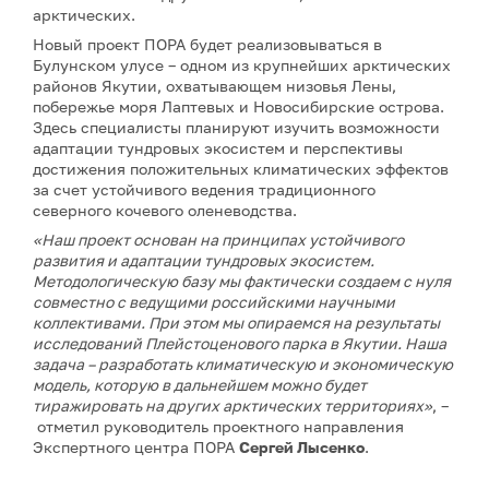
арктических.
Новый проект ПОРА будет реализовываться в
Булунском улусе – одном из крупнейших арктических
районов Якутии, охватывающем низовья Лены,
побережье моря Лаптевых и Новосибирские острова.
Здесь специалисты планируют изучить возможности
адаптации тундровых экосистем и перспективы
достижения положительных климатических эффектов
за счет устойчивого ведения традиционного
северного кочевого оленеводства.
«Наш проект основан на принципах устойчивого
развития и адаптации тундровых экосистем.
Методологическую базу мы фактически создаем с нуля
совместно с ведущими российскими научными
коллективами. При этом мы опираемся на результаты
исследований Плейстоценового парка в Якутии. Наша
задача – разработать климатическую и экономическую
модель, которую в дальнейшем можно будет
тиражировать на других арктических территориях»
, –
отметил руководитель проектного направления
Экспертного центра ПОРА
Сергей Лысенко
.
По его словам, подготовительный этап продолжался