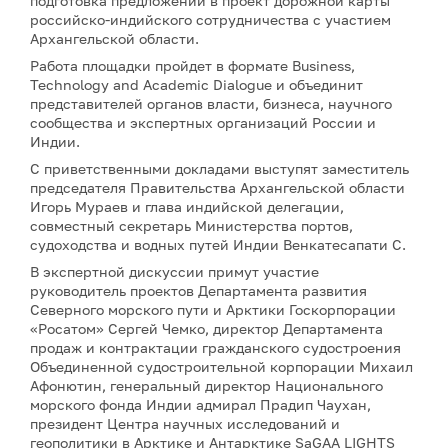
подготовка предложений в проект дорожной карты
российско-индийского сотрудничества с участием
Архангельской области.
Работа площадки пройдет в формате Business,
Technology and Academic Dialogue и объединит
представителей органов власти, бизнеса, научного
сообщества и экспертных организаций России и
Индии.
С приветственными докладами выступят заместитель
председателя Правительства Архангельской области
Игорь Мураев и глава индийской делегации,
совместный секретарь Министерства портов,
судоходства и водных путей Индии Венкатесапати С.
В экспертной дискуссии примут участие
руководитель проектов Департамента развития
Северного морского пути и Арктики Госкорпорации
«Росатом» Сергей Чемко, директор Департамента
продаж и контрактации гражданского судостроения
Объединенной судостроительной корпорации Михаил
Афонютин, генеральный директор Национального
морского фонда Индии адмирал Прадип Чаухан,
президент Центра научных исследований и
геополитики в Арктике и Антарктике SaGAA LIGHTS