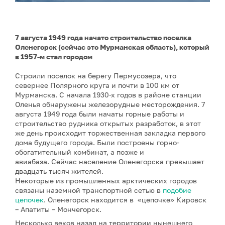
7 августа 1949 года начато строительство поселка
Оленегорск (сейчас это Мурманская область), который
в 1957-м стал городом
Строили поселок на берегу Пермусозера, что
севернее Полярного круга и почти в 100 км от
Мурманска. С начала 1930-х годов в районе станции
Оленья обнаружены железорудные месторождения. 7
августа 1949 года были начаты горные работы и
строительство рудника открытых разработок, в этот
же день происходит торжественная закладка первого
дома будущего города. Были построены горно-
обогатительный комбинат, а позже и
авиабаза. Сейчас население Оленегорска превышает
двадцать тысяч жителей.
Некоторые из промышленных арктических городов
связаны наземной транспортной сетью в
подобие
цепочек
. Оленегорск находится в «цепочке» Кировск
– Апатиты – Мончегорск.
Несколько веков назад на территории нынешнего