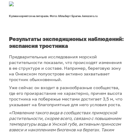
Кулики кормятся на литорали. Фото: ААльберт Брагин. kenozero.ru
Результаты экспедиционых наблюдений:
экспанси
я
тростника
Предварительные исследования морской
растительности показали, что происходят изменения
в ее структуре и составе. Например, береговую зону
на Онежском полуострове активно захватывает
тростник обыкновенный.
Уже сейчас он входит в разнообразные сообщества,
где его произрастание не характерно, причем высота
тростника на побережье местами достигает 3,5 м, что
указывает на благоприятные для него условия роста.
«Появление такого вида в сообществах приморской
растительности, скорее всего, связано с повышением
температуры воды в Унской губе, активным приносом
взвеси и накоплением биогенов на берегах. Таким