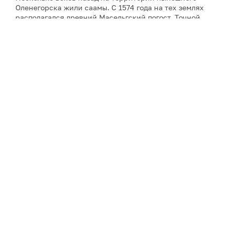
Оленегорска жили саамы. С 1574 года на тех землях
располагался древний Масельгский погост. Точной
информации о нем мало. Описание Масельги, ее
жителей, занятий, окружающей природы есть в
записках отдельных писателей, ученых,
путешественников, прошедших старинным Кольским
трактом.
В Оленегорске проходили съёмки телесериала
«Адаптация» и художественных фильмов «Морозко»,
«Левиафан» (открывающая сцена на вокзале) и «Купе
номер шесть».
В городе действует краеведческий музей «У Оленьей
горы».