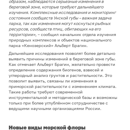
образом, наблюдаются серь
е
зные изменения в
береговой зоне, которые требуют дальнейшего
изучения. Комплексные исследования и мониторинг
состояния сообществ Унской губы
–
важная задача
п
арка, так как изменения могут коснуться рыбных
ресурсов, сообществ птиц, обитающих на его
территории»,
– сообщил начальник отдела изучения
природных комплексов и объектов национального
парка «Кенозерский» Альберт Брагин.
Дальнейшие исследования позволят более детально
выявить причины изменений в береговой зоне губы.
Как отмечает Альберт Брагин, желательно провести
определение содержания биогенов, взвесей и
углеродный анализ грунтов и растительности. Это
позволит выявить, связаны ли изменения в
приморской растительности с изменением климата.
Такие работы требуют современной
инструментальной и методической базы и возможны
только при более углублённом сотрудничестве с
ведущими научными организациями России.
Н
овые виды
морской
флоры