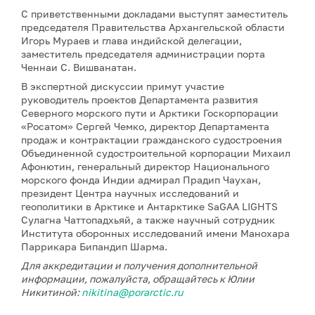
С приветственными докладами выступят заместитель
председателя Правительства Архангельской области
Игорь Мураев и глава индийской делегации,
заместитель председателя администрации порта
Ченнаи С. Вишванатан.
В экспертной дискуссии примут участие
руководитель проектов Департамента развития
Северного морского пути и Арктики Госкорпорации
«Росатом» Сергей Чемко, директор Департамента
продаж и контрактации гражданского судостроения
Объединенной судостроительной корпорации Михаил
Афонютин, генеральный директор Национального
морского фонда Индии адмирал Прадип Чаухан,
президент Центра научных исследований и
геополитики в Арктике и Антарктике SaGAA LIGHTS
Сулагна Чаттопадхьяй, а также научный сотрудник
Института оборонных исследований имени Манохара
Паррикара Бипандип Шарма.
Для аккредитации и получения дополнительной
информации, пожалуйста, обращайтесь к Юлии
Никитиной:
nikitina@porarctic.ru