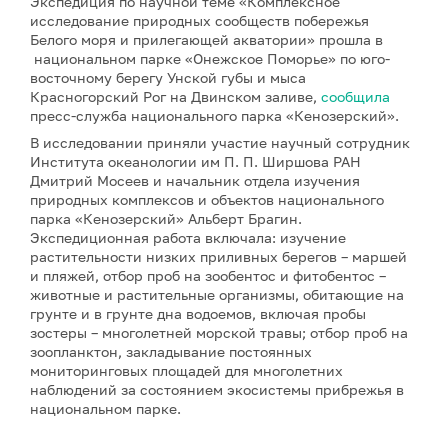
Экспедиция по научной теме «Комплексное
исследование природных сообществ побережья
Белого моря и прилегающей акватории» прошла в
национальном парке «Онежское Поморье» по юго-
восточному берегу Унской губы и мыса
Красногорский Рог на Двинском заливе,
сообщила
пресс-служба национального парка «Кенозерский».
В исследовании приняли участие научный сотрудник
Института океанологии им П. П. Ширшова РАН
Дмитрий Мосеев и начальник отдела изучения
природных комплексов и объектов национального
парка «Кенозерский» Альберт Брагин.
Экспедиционная работа включала: изучение
растительности низких приливных берегов – маршей
и пляжей, отбор проб на зообентос и фитобентос –
животные и растительные организмы, обитающие на
грунте и в грунте дна водоемов, включая пробы
зостеры – многолетней морской травы; отбор проб на
зоопланктон, закладывание постоянных
мониторинговых площадей для многолетних
наблюдений за состоянием экосистемы прибрежья в
национальном парке.