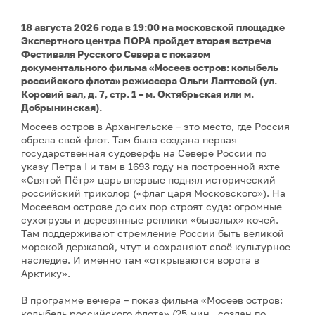
18 августа 2026 года в 19:00 на московской площадке
Экспертного центра ПОРА пройдет вторая встреча
Фестиваля Русского Севера с показом
документального фильма «Мосеев остров: колыбель
российского флота» режиссера Ольги Лаптевой (ул.
Коровий вал, д. 7, стр. 1 – м. Октябрьская или м.
Добрынинская).
Мосеев остров в Архангельске – это место, где Россия
обрела свой флот. Там была создана первая
государственная судоверфь на Севере России по
указу Петра I и там в 1693 году на построенной яхте
«Святой Пётр» царь впервые поднял исторический
российский триколор («флаг царя Московского»). На
Мосеевом острове до сих пор строят суда: огромные
сухогрузы и деревянные реплики «бывалых» кочей.
Там поддерживают стремление России быть великой
морской державой, чтут и сохраняют своё культурное
наследие. И именно там «открываются ворота в
Арктику».
В программе вечера – показ фильма «Мосеев остров:
колыбель российского флота» (25 мин., создан по