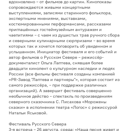
вдохновлено – от фильмов до картин. Кинопоказы
сопровождаются живыми концертными
выступлениями, записями старинного фольклора,
экспертными мнениями, выставками,
костюмированными перформансами, рассказами
приглашённых гостеймузейным антуражем и
чаепитиями – с чаем из душистых трав ручного сбора
и северными кулинарными сюрпризами – во время
которых так и хочется поговорить об увиденном и
услышанном. Инициатор фестиваля и его событий и
автор фильмов о Русском Севере – режиссёр-
документалист Ольга Лаптева, снявшая более
двадцати кинолент о культурном наследии и людях
России (все фильмы фестиваля созданы компанией
«PR-Завод "Лаптева и партнеры"», которая состоит из
самого режиссёра, – при поддержке различных
организаций). А завершит фестиваль совершенно
необычное действо – спектакль по произведениям
северного сказочника С. Писахова «Морожены
сказки» в исполнении театра «Логос» с режиссурой
Натальи Яськовой.
Фестиваль Русского Севера
3-я встреча – 26 августа, среда: «Наша песня живет и